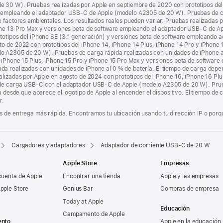
30 W). Pruebas realizadas por Apple en septiembre de 2020 con prototipos del i
e empleando el adaptador USB‑C de Apple (modelo A2305 de 20 W). Pruebas de c
e factores ambientales. Los resultados reales pueden variar. Pruebas realizadas 
hone 13 Pro Max y versiones beta de software empleando el adaptador USB-C de 
rototipos del iPhone SE (3.ª generación) y versiones beta de software empleand
o de 2022 con prototipos del iPhone 14, iPhone 14 Plus, iPhone 14 Pro y iPhone 
 A2305 de 20 W). Pruebas de carga rápida realizadas con unidades de iPhone al
, iPhone 15 Plus, iPhone 15 Pro y iPhone 15 Pro Max y versiones beta de softwa
 realizadas con unidades de iPhone al 0 % de batería. El tiempo de carga depend
alizadas por Apple en agosto de 2024 con prototipos del iPhone 16, iPhone 16 Pl
 de carga USB-C con el adaptador USB‑C de Apple (modelo A2305 de 20 W). Prue
za desde que aparece el logotipo de Apple al encender el dispositivo. El tiempo de 
r.
 de entrega más rápida. Encontramos tu ubicación usando tu dirección IP o porque
Cargadores y adaptadores
Adaptador de corriente USB-C de 20 W
Apple Store
Empresas
cuenta de Apple
Encontrar una tienda
Apple y las empresas
pple Store
Genius Bar
Compras de empresa
Today at Apple
Educación
Campamento de Apple
ento
Apple en la educación