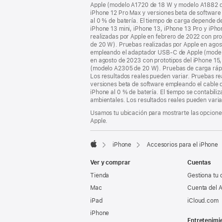
Apple (modelo A1720 de 18 W y modelo A1882 de 
iPhone 12 Pro Max y versiones beta de softwar
al 0 % de batería. El tiempo de carga depende d
iPhone 13 mini, iPhone 13, iPhone 13 Pro y iP
realizadas por Apple en febrero de 2022 con p
de 20 W). Pruebas realizadas por Apple en agost
empleando el adaptador USB-C de Apple (modelo
en agosto de 2023 con prototipos del iPhone 15
(modelo A2305 de 20 W). Pruebas de carga rápida
Los resultados reales pueden variar. Pruebas re
versiones beta de software empleando el cable
iPhone al 0 % de batería. El tiempo se contabili
ambientales. Los resultados reales pueden varia
Usamos tu ubicación para mostrarte las opciones
Apple.
iPhone
Accesorios para el iPhone
Apple
Ver y comprar
Cuentas
Tienda
Gestiona tu 
Mac
Cuenta del A
iPad
iCloud.com
iPhone
Entretenimi