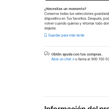
¿Necesitas un momento?
Conserva todas tus selecciones guardand
dispositivo en Tus favoritos. Después, po
volver cuando quieras y retomar todo don
dejaste.
Guardar para más tarde
Obtén ayuda con tus compras.
Abre un chat
(Se
o llama al
900 150 5
abre
en
una
ventana
nueva)
Información del p