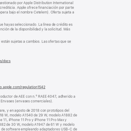
gestionado por Apple Distribution International
crediticia. Apple ofrece financiación por parte
pera bajo el nombre Cetelem). Oferta sujeta a
que hayas seleccionado. La línea de crédito es
ción de la disponibilidad y la solicitud. Más
e están sujetas a cambios. Las ofertas que se
es/docs
(se
abre
en
una
ventana
nueva)
fo.apple.com/regulation1542
(se
abre
oductor de AEE con n.º RAEE 4047, adherido a
en
Envases (envases comerciales).
una
ventana
are, y en agosto de 2018 con prototipos del
nueva)
 18 W, modelo A1540 de 29 W, modelo A1882 de
 11, iPhone 11 Pro y iPhone 11 Pro Max y
1882 de 30 W, modelo A1947 de 61 W y modelo
eta de software empleando adaptadores USB‑C de