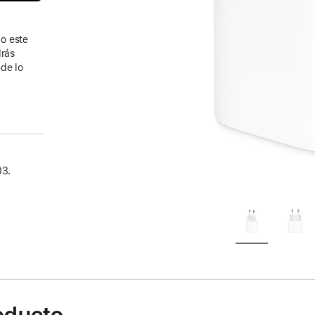
o este
drás
de lo
03.
roducto