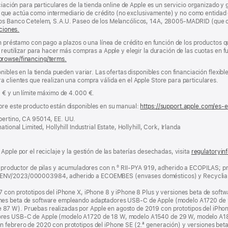
ciación para particulares de la tienda online de Apple es un servicio organizado y 
nda, que actúa como intermediario de crédito (no exclusivamente) y no como entidad 
los Banco Cetelem, S.A.U. Paseo de los Melancólicos, 14A, 28005-MADRID (que o
ciones.
un préstamo con pago a plazos o una línea de crédito en función de los productos 
reutilizar para hacer más compras a Apple y elegir la duración de las cuotas en fun
browse/financing/terms.
nibles en la tienda pueden variar. Las ofertas disponibles con financiación flexibl
a clientes que realizan una compra válida en el Apple Store para particulares.
0 € y un límite máximo de 4.000 €.
bre este producto están disponibles en su manual:
https://support.apple.com/es-
pertino, CA 95014, EE. UU.
tional Limited, Hollyhill Industrial Estate, Hollyhill, Cork, Irlanda
Apple por el reciclaje y la gestión de las baterías desechadas, visita
regulatoryin
ductor de pilas y acumuladores con n.º RII-PYA 919, adherido a ECOPILAS; pr
 ENV/2023/000003984, adherido a ECOEMBES (envases domésticos) y Recyclia 
7 con prototipos del iPhone X, iPhone 8 y iPhone 8 Plus y versiones beta de softw
ones beta de software empleando adaptadores USB-C de Apple (modelo A1720 de
7 W). Pruebas realizadas por Apple en agosto de 2019 con prototipos del iPhone
dores USB‑C de Apple (modelo A1720 de 18 W, modelo A1540 de 29 W, modelo A
en febrero de 2020 con prototipos del iPhone SE (2.ª generación) y versiones b