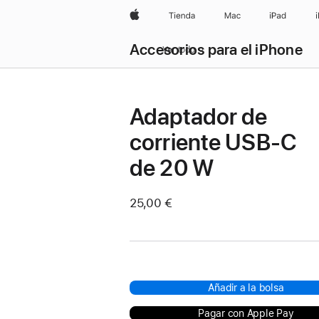
Apple
Tienda
Mac
iPad
Accesorios para el iPhone
Ver todo
Adaptador de
corriente USB-C
de 20 W
25,00 €
Añadir a la bolsa
Pagar con Apple Pay