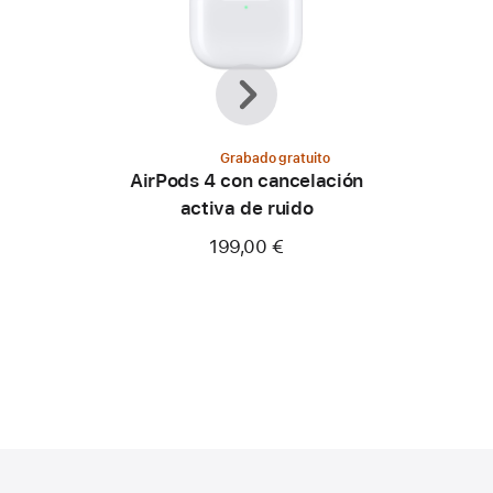
Anterior
Siguiente
Grabado gratuito
AirPods 4 con cancelación
activa de ruido
199,00 €