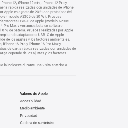
Phone 12, iPhone 12 mini, iPhone 12 Pro y
arga rápida realizadas con unidades de iPhone
por Apple en agosto de 2021 con prototipos del
Apple (modelo A2305 de 20 W). Pruebas
o adaptadores USB‑C de Apple (modelo A2305
14 Pro Max y versiones beta de software
 0 % de batería. Pruebas realizadas por Apple
re empleando adaptadores USB‑C de Apple
e de los ajustes y los factores ambientales.
us, iPhone 16 Pro y iPhone 16 Pro Max y
bas de carga rápida realizadas con unidades de
carga depende de los ajustes y los factores
 la indicaste durante una visita anterior a
Valores de Apple
Accesibilidad
Medio ambiente
Privacidad
Cadena de suministro