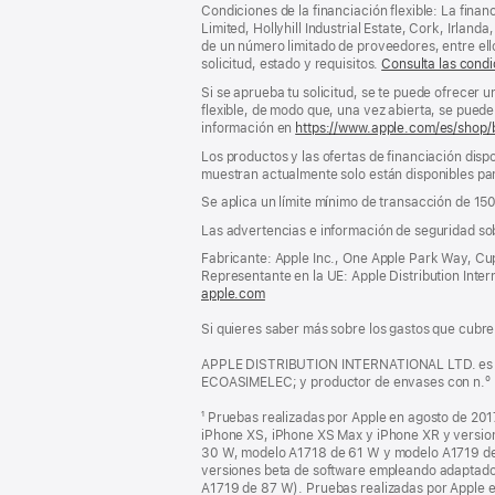
al
a
Condiciones de la financiación flexible: La finan
pie
pie
Limited, Hollyhill Industrial Estate, Cork, Irla
de un número limitado de proveedores, entre el
de
solicitud, estado y requisitos.
Consulta las condi
página
Si se aprueba tu solicitud, se te puede ofrecer 
flexible, de modo que, una vez abierta, se puede 
información en
https://www.apple.com/es/shop/
Los productos y las ofertas de financiación dispo
muestran actualmente solo están disponibles par
Se aplica un límite mínimo de transacción de 15
Las advertencias e información de seguridad so
Fabricante: Apple Inc., One Apple Park Way, Cu
Representante en la UE: Apple Distribution Interna
apple.com
(se
abre
Si quieres saber más sobre los gastos que cubre 
en
una
APPLE DISTRIBUTION INTERNATIONAL LTD. es pro
ventana
ECOASIMELEC; y productor de envases con n.º
nueva)
¹ Pruebas realizadas por Apple en agosto de 201
iPhone XS, iPhone XS Max y iPhone XR y versi
30 W, modelo A1718 de 61 W y modelo A1719 de 8
versiones beta de software empleando adapta
A1719 de 87 W). Pruebas realizadas por Apple 