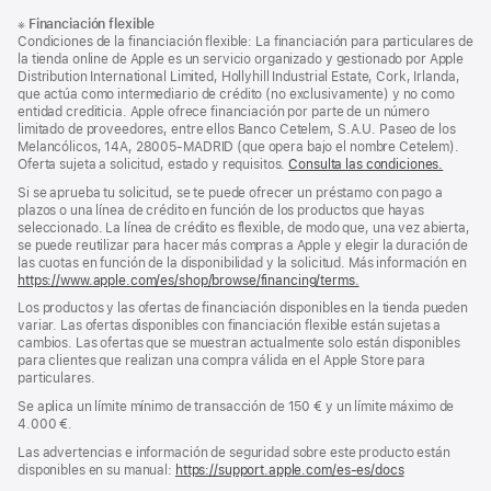
Nota
Notas
※
Financiación flexible
al
a
Condiciones de la financiación flexible: La financiación para particulares de
pie
pie
la tienda online de Apple es un servicio organizado y gestionado por Apple
Distribution International Limited, Hollyhill Industrial Estate, Cork, Irlanda,
de
que actúa como intermediario de crédito (no exclusivamente) y no como
página
entidad crediticia. Apple ofrece financiación por parte de un número
limitado de proveedores, entre ellos Banco Cetelem, S.A.U. Paseo de los
Melancólicos, 14A, 28005-MADRID (que opera bajo el nombre Cetelem).
Oferta sujeta a solicitud, estado y requisitos.
Consulta las condiciones.
Si se aprueba tu solicitud, se te puede ofrecer un préstamo con pago a
plazos o una línea de crédito en función de los productos que hayas
seleccionado. La línea de crédito es flexible, de modo que, una vez abierta,
se puede reutilizar para hacer más compras a Apple y elegir la duración de
las cuotas en función de la disponibilidad y la solicitud. Más información en
https://www.apple.com/es/shop/browse/financing/terms.
Los productos y las ofertas de financiación disponibles en la tienda pueden
variar. Las ofertas disponibles con financiación flexible están sujetas a
cambios. Las ofertas que se muestran actualmente solo están disponibles
para clientes que realizan una compra válida en el Apple Store para
particulares.
Se aplica un límite mínimo de transacción de 150 € y un límite máximo de
4.000 €.
Las advertencias e información de seguridad sobre este producto están
disponibles en su manual:
https://support.apple.com/es-es/docs
(se
abre