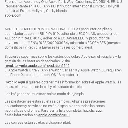
Fabricante: Apple Inc., One Apple Park Way, Cupertino, CA 95014, EE. UU.
en
Representante en la UE: Apple Distribution International Limited, Hollyhill
una
Industrial Estate, Hollyhill, Cork, Irlanda
ventana
apple.com
(se
nueva)
abre
en
APPLE DISTRIBUTION INTERNATIONAL LTD. es productor de pilas y
una
acumuladores con n.º RII-PYA 919, adherido a ECOPILAS; productor de
ventana
AEE con n.º RAEE 4047, adherido a ECOASIMELEC; y productor de
nueva)
envases con n.º ENV/2023/000003984, adherido a ECOEMBES (envases
domésticos) y Recyclia Envases (envases comerciales).
Si quieres saber más sobre los gastos que cubre Apple por el reciclaje y la
gestión de las baterías desechadas, visita
regulatoryinfo.apple.com/regulation1542
(se
El Apple Watch Ultra 2, Apple Watch Series 10 y Apple Watch SE requieren
abre
un iPhone Xs o posterior con iOS 18 o posterior.
en
una
Haz clic aquí
si quieres obtener más información sobre el Apple Watch, las
ventana
tallas, el contacto con la piel y el cuidado del reloj.
nueva)
Las imágenes se muestran solo a modo de ejemplo.
Las prestaciones están sujetas a cambios. Algunas prestaciones,
aplicaciones y servicios no están disponibles en todas las zonas
geográficas o idiomas. Para ver la lista completa, haz clic
aquí
.
º Más información en
apple.com/es/2030
.
Las correas están sujetas a disponibilidad.