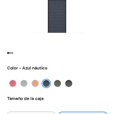
Color - Azul náutico
Guayaba
Azul
Cantalupo
Verde
Gris
intenso
vapor
bosque
oscuro
Azul náutico
Tamaño de la caja