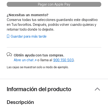
Pagar con Apple Pay
¿Necesitas un momento?
Conserva todas tus selecciones guardando este dispositivo
en Tus favoritos. Después, podrás volver cuando quieras y
retomar todo donde lo dejaste.
Guardar para más tarde
Obtén ayuda con tus compras.
Abre un chat
(Se
o llama al
900 150 503
.
abre
Las cajas se muestran solo a modo de ejemplo.
en
una
ventana
nueva)
Información del producto
Descripción