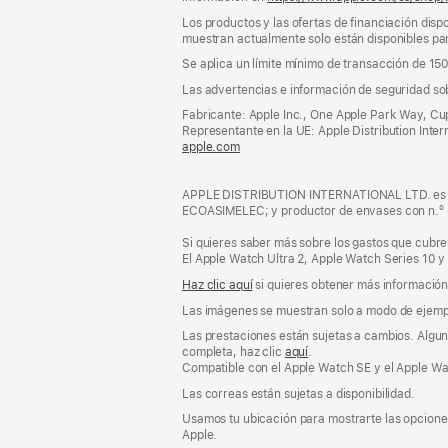
Los productos y las ofertas de financiación dispo
muestran actualmente solo están disponibles par
Se aplica un límite mínimo de transacción de 15
Las advertencias e información de seguridad so
Fabricante: Apple Inc., One Apple Park Way, Cu
Representante en la UE: Apple Distribution Interna
apple.com
(se
abre
en
APPLE DISTRIBUTION INTERNATIONAL LTD. es pro
una
ECOASIMELEC; y productor de envases con n.º
ventana
nueva)
Si quieres saber más sobre los gastos que cubre 
El Apple Watch Ultra 2, Apple Watch Series 10 y
Haz clic aquí
si quieres obtener más información s
Las imágenes se muestran solo a modo de ejemp
Las prestaciones están sujetas a cambios. Alguna
completa, haz clic
aquí
.
Compatible con el Apple Watch SE y el Apple Wat
Las correas están sujetas a disponibilidad.
Usamos tu ubicación para mostrarte las opciones
Apple.