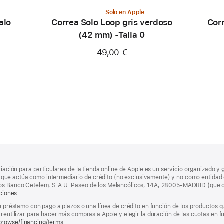
Solo en Apple
alo
Correa Solo Loop gris verdoso
Corr
(42 mm) -Talla 0
49,00 €
ciación para particulares de la tienda online de Apple es un servicio organizado y 
nda, que actúa como intermediario de crédito (no exclusivamente) y no como entidad 
los Banco Cetelem, S.A.U. Paseo de los Melancólicos, 14A, 28005-MADRID (que o
ciones.
un préstamo con pago a plazos o una línea de crédito en función de los productos 
reutilizar para hacer más compras a Apple y elegir la duración de las cuotas en fun
browse/financing/terms.