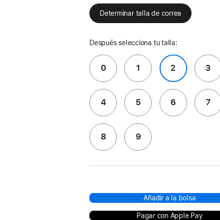
Determinar talla de correa
Después selecciona tu talla:
0
1
2
3
4
5
6
7
8
9
Añadir a la bolsa
Pagar con Apple Pay