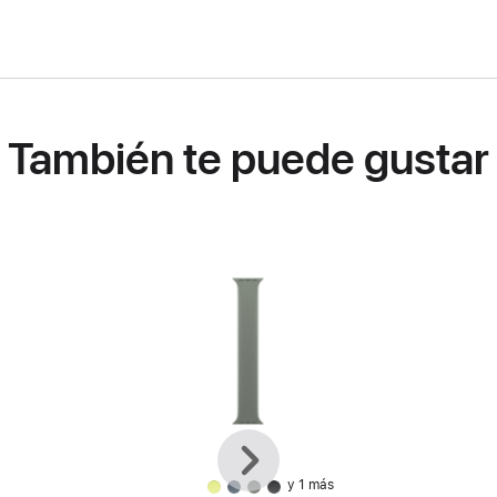
También te puede gustar
Anterior
Siguiente
y 1 más