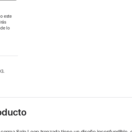
o este
drás
de lo
03.
roducto
 correa Solo Loop trenzada tiene un diseño inconfundible, 