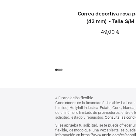
Correa deportiva rosa p
(42 mm) - Talla S/M
49,00 €
Nota
Notas
※
Financiación flexible
al
a
Condiciones de la financiación flexible: La finan
pie
pie
Limited, Hollyhill Industrial Estate, Cork, Irla
de un número limitado de proveedores, entre el
de
solicitud, estado y requisitos.
Consulta las condi
página
Si se aprueba tu solicitud, se te puede ofrecer 
flexible, de modo que, una vez abierta, se puede 
información en
https://www.apple.com/es/shop/