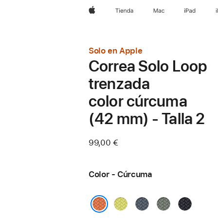
Apple
Tienda
Mac
iPad
Solo en Apple
Correa Solo Loop
trenzada
color cúrcuma
(42 mm) - Talla 2
99,00 €
Color - Cúrcuma
Amarillo
Azul
Gris
Medianoc
neón
náutico
verdoso
Cúrcuma