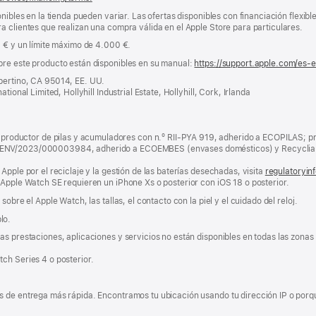
nibles en la tienda pueden variar. Las ofertas disponibles con financiación flexibl
a clientes que realizan una compra válida en el Apple Store para particulares.
0 € y un límite máximo de 4.000 €.
bre este producto están disponibles en su manual:
https://support.apple.com/es-
pertino, CA 95014, EE. UU.
tional Limited, Hollyhill Industrial Estate, Hollyhill, Cork, Irlanda
ductor de pilas y acumuladores con n.º RII-PYA 919, adherido a ECOPILAS; pr
 ENV/2023/000003984, adherido a ECOEMBES (envases domésticos) y Recyclia 
Apple por el reciclaje y la gestión de las baterías desechadas, visita
regulatoryin
 Apple Watch SE requieren un iPhone Xs o posterior con iOS 18 o posterior.
obre el Apple Watch, las tallas, el contacto con la piel y el cuidado del reloj.
lo.
s prestaciones, aplicaciones y servicios no están disponibles en todas las zonas g
ch Series 4 o posterior.
 de entrega más rápida. Encontramos tu ubicación usando tu dirección IP o porque