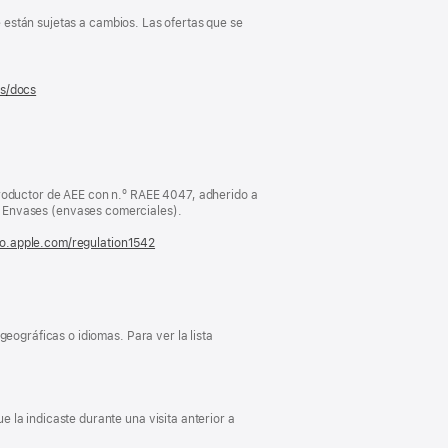
e están sujetas a cambios. Las ofertas que se
es/docs
(se
abre
en
una
ventana
nueva)
oductor de AEE con n.º RAEE 4047, adherido a
Envases (envases comerciales).
fo.apple.com/regulation1542
(se
abre
en
una
ventana
nueva)
eográficas o idiomas. Para ver la lista
 la indicaste durante una visita anterior a