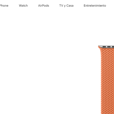
iPhone
Watch
AirPods
TV y Casa
Entretenimiento
he