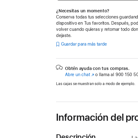
¿Necesitas un momento?
Conserva todas tus selecciones guardand
dispositivo en Tus favoritos. Después, po
volver cuando quieras y retomar todo don
dejaste.
Guardar para más tarde
Obtén ayuda con tus compras.
Abre un chat
(Se
o llama al
900 150 5
abre
Las cajas se muestran solo a modo de ejemplo.
en
una
ventana
nueva)
Información del p
Descripción
La