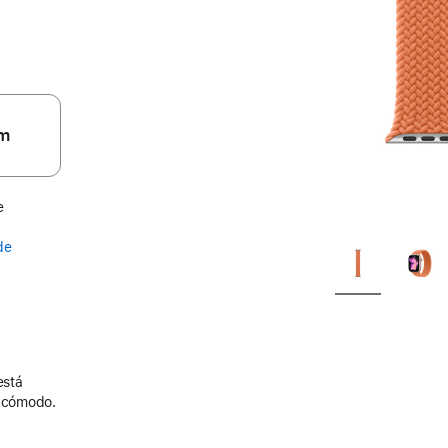
m
e
de
está
y cómodo.