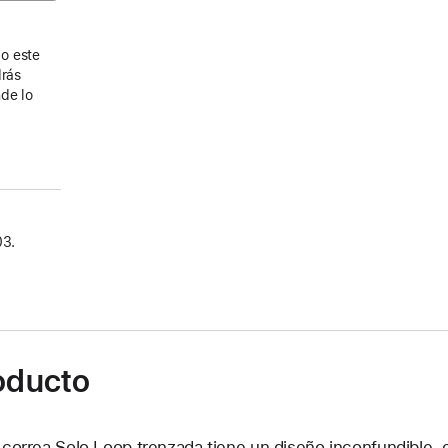
o este
drás
de lo
03.
roducto
 correa Solo Loop trenzada tiene un diseño inconfundible, 