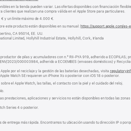
nibles en la tienda pueden variar. Las ofertas disponibles con financiación flexibl
a clientes que realizan una compra válida en el Apple Store para particulares.
0 € y un límite máximo de 4.000 €.
bre este producto están disponibles en su manual:
https://support.apple.com/es-
pertino, CA 95014, EE. UU.
tional Limited, Hollyhill Industrial Estate, Hollyhill, Cork, Irlanda
ductor de pilas y acumuladores con n.º RII-PYA 919, adherido a ECOPILAS; pr
 ENV/2023/000003984, adherido a ECOEMBES (envases domésticos) y Recyclia 
Apple por el reciclaje y la gestión de las baterías desechadas, visita
regulatoryin
 Apple Watch SE requieren un iPhone Xs o posterior con iOS 18 o posterior.
obre el Apple Watch, las tallas, el contacto con la piel y el cuidado del reloj.
lo.
s prestaciones, aplicaciones y servicios no están disponibles en todas las zonas g
ch Series 4 o posterior.
 de entrega más rápida. Encontramos tu ubicación usando tu dirección IP o porque