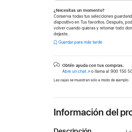
¿Necesitas un momento?
Conserva todas tus selecciones guardand
dispositivo en Tus favoritos. Después, po
volver cuando quieras y retomar todo don
dejaste.
Guardar para más tarde
Obtén ayuda con tus compras.
Abre un chat
(Se
o llama al
900 150 5
abre
Las cajas se muestran solo a modo de ejemplo.
en
una
ventana
nueva)
Información del p
Descripción
La