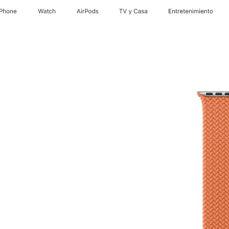
iPhone
Watch
AirPods
TV y Casa
Entretenimiento
he