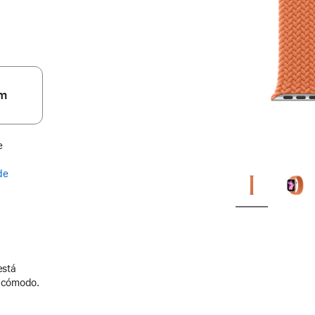
m
e
de
está
y cómodo.