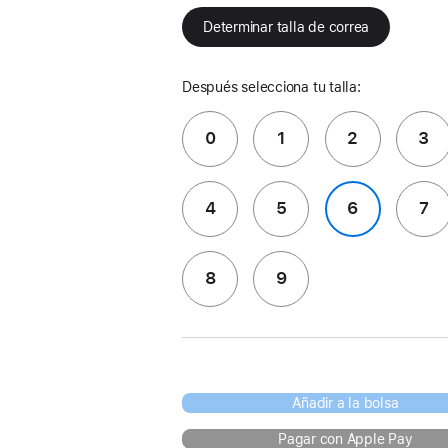
Determinar talla de correa
Después selecciona tu talla:
0
1
2
3
4
5
6
7
8
9
Añadir a la bolsa
Pagar con Apple Pay