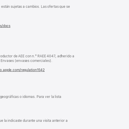
e están sujetas a cambios. Las ofertas que se
es/docs
(se
abre
en
una
ventana
nueva)
oductor de AEE con n.º RAEE 4047, adherido a
Envases (envases comerciales).
fo.apple.com/regulation1542
(se
abre
en
una
ventana
nueva)
eográficas o idiomas. Para ver la lista
 la indicaste durante una visita anterior a