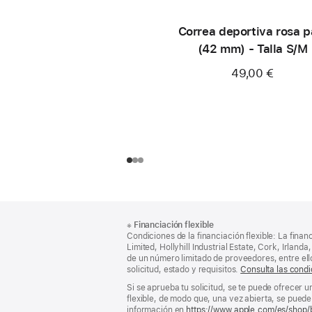
Correa deportiva rosa p
(42 mm) - Talla S/M
49,00 €
Nota
Notas
※
Financiación flexible
al
a
Condiciones de la financiación flexible: La finan
pie
pie
Limited, Hollyhill Industrial Estate, Cork, Irla
de un número limitado de proveedores, entre el
de
solicitud, estado y requisitos.
Consulta las condi
página
Si se aprueba tu solicitud, se te puede ofrecer 
flexible, de modo que, una vez abierta, se puede 
información en
https://www.apple.com/es/shop/