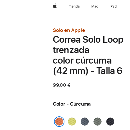
Apple
Tienda
Mac
iPad
Solo en Apple
Correa Solo Loop
trenzada
color cúrcuma
(42 mm) - Talla 6
99,00 €
Color - Cúrcuma
Amarillo
Azul
Gris
Medianoc
neón
náutico
verdoso
Cúrcuma