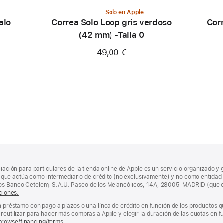
Solo en Apple
alo
Correa Solo Loop gris verdoso
Corr
(42 mm) -Talla 0
49,00 €
ciación para particulares de la tienda online de Apple es un servicio organizado y 
nda, que actúa como intermediario de crédito (no exclusivamente) y no como entidad 
los Banco Cetelem, S.A.U. Paseo de los Melancólicos, 14A, 28005-MADRID (que o
ciones.
un préstamo con pago a plazos o una línea de crédito en función de los productos 
reutilizar para hacer más compras a Apple y elegir la duración de las cuotas en fun
browse/financing/terms.