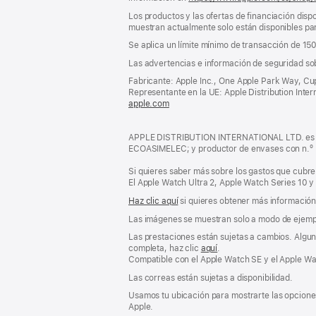
Los productos y las ofertas de financiación dispo
muestran actualmente solo están disponibles par
Se aplica un límite mínimo de transacción de 15
Las advertencias e información de seguridad so
Fabricante: Apple Inc., One Apple Park Way, Cu
Representante en la UE: Apple Distribution Interna
apple.com
(se
abre
en
APPLE DISTRIBUTION INTERNATIONAL LTD. es pro
una
ECOASIMELEC; y productor de envases con n.º
ventana
nueva)
Si quieres saber más sobre los gastos que cubre 
El Apple Watch Ultra 2, Apple Watch Series 10 y
Haz clic aquí
si quieres obtener más información s
Las imágenes se muestran solo a modo de ejemp
Las prestaciones están sujetas a cambios. Alguna
completa, haz clic
aquí
.
Compatible con el Apple Watch SE y el Apple Wat
Las correas están sujetas a disponibilidad.
Usamos tu ubicación para mostrarte las opciones
Apple.