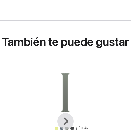
También te puede gustar
Anterior
Siguiente
y 1 más