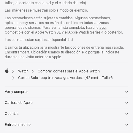
ventana
tallas, el contacto con la piel y el cuidado del reloj.
nueva)
Las imágenes se muestran solo a modo de ejemplo.
Las prestaciones están sujetas a cambios. Algunas prestaciones,
aplicaciones y servicios no están disponibles en todas las zonas
geográficas o idiomas. Para ver la lista completa, haz clic
aquí
.
Compatible con el Apple Watch SE y el Apple Watch Series 4 o posterior.
Las correas están sujetas a disponibilidad.
Usamos tu ubicación para mostrarte las opciones de entrega más rápida.
Encontramos tu ubicación usando tu dirección IP o porque la indicaste
durante una visita anterior a Apple.
Watch
Comprar correas para el Apple Watch
Apple
Correa Solo Loop trenzada gris verdoso (42 mm) - Talla 6
Ver y comprar
Cartera de Apple
Cuentas
Entretenimiento