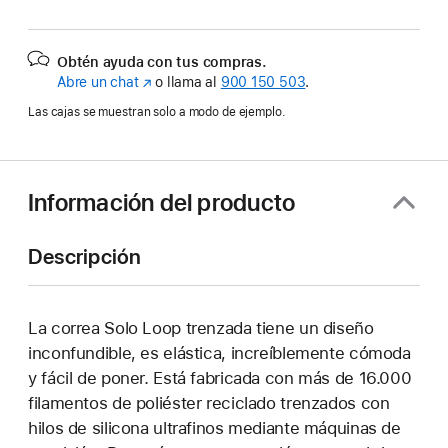
Obtén ayuda con tus compras.
Abre un chat
(Se
o llama al
900 150 503
.
abre
Las cajas se muestran solo a modo de ejemplo.
en
una
ventana
nueva)
Información del producto
Descripción
La correa Solo Loop trenzada tiene un diseño
inconfundible, es elástica, increíblemente cómoda
y fácil de poner. Está fabricada con más de 16.000
filamentos de poliéster reciclado trenzados con
hilos de silicona ultrafinos mediante máquinas de