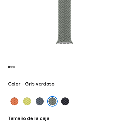
Color - Gris verdoso
Cúrcuma
Amarillo
Azul
Medianoche
neón
náutico
Gris verdoso
Tamaño de la caja