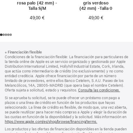
rosa palo (42 mm) -
gris verdoso
Talla S/M
(42 mm) -Talla 0
49,00 €
49,00 €
Nota
Notas
※
Financiación flexible
al
a
Condiciones de la financiación flexible: La financiación para particulares de
pie
pie
la tienda online de Apple es un servicio organizado y gestionado por Apple
Distribution International Limited, Hollyhill Industrial Estate, Cork, Irlanda,
de
que actúa como intermediario de crédito (no exclusivamente) y no como
página
entidad crediticia. Apple ofrece financiación por parte de un número
limitado de proveedores, entre ellos Banco Cetelem, S.A.U. Paseo de los
Melancólicos, 14A, 28005-MADRID (que opera bajo el nombre Cetelem).
Oferta sujeta a solicitud, estado y requisitos.
Consulta las condiciones.
Si se aprueba tu solicitud, se te puede ofrecer un préstamo con pago a
plazos o una línea de crédito en función de los productos que hayas
seleccionado. La línea de crédito es flexible, de modo que, una vez abierta,
se puede reutilizar para hacer más compras a Apple y elegir la duración de
las cuotas en función de la disponibilidad y la solicitud. Más información en
https://www.apple.com/es/shop/browse/financing/terms.
Los productos y las ofertas de financiación disponibles en la tienda pueden