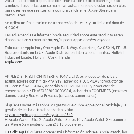
variar. Las ofertas disponibles con financiación flexible están sujetas a
cambios. Las ofertas que se muestran actualmente solo están disponibles
para clientes que realizan una compra válida en el Apple Store para
particulares.
Se aplica un límite mínimo de transacción de 150 € y un límite máximo de
4.000 €.
Las advertencias e información de seguridad sobre este producto están
disponibles en su manual:
https://support.apple.com/es-es/docs
(se
abre
Fabricante: Apple Inc., One Apple Park Way, Cupertino, CA 95014, EE. UU.
en
Representante en la UE: Apple Distribution International Limited, Hollyhill
una
Industrial Estate, Hollyhill, Cork, Irlanda
ventana
apple.com
(se
nueva)
abre
en
APPLE DISTRIBUTION INTERNATIONAL LTD. es productor de pilas y
una
acumuladores con n.º RII-PYA 919, adherido a ECOPILAS; productor de
ventana
AEE con n.º RAEE 4047, adherido a ECOASIMELEC; y productor de
nueva)
envases con n.º ENV/2023/000003984, adherido a ECOEMBES (envases
domésticos) y Recyclia Envases (envases comerciales).
Si quieres saber más sobre los gastos que cubre Apple por el reciclaje y la
gestión de las baterías desechadas, visita
regulatoryinfo.apple.com/regulation1542
(se
El Apple Watch Ultra 2, Apple Watch Series 10 y Apple Watch SE requieren
abre
un iPhone Xs o posterior con iOS 18 o posterior.
en
una
Haz clic aquí
si quieres obtener más información sobre el Apple Watch, las