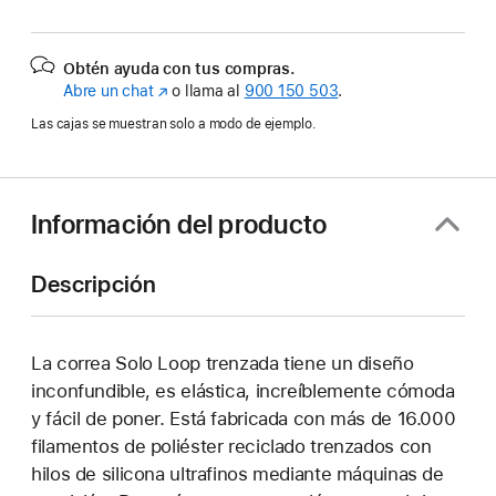
Obtén ayuda con tus compras.
Abre un chat
(Se
o llama al
900 150 503
.
abre
Las cajas se muestran solo a modo de ejemplo.
en
una
ventana
nueva)
Información del producto
Descripción
La correa Solo Loop trenzada tiene un diseño
inconfundible, es elástica, increíblemente cómoda
y fácil de poner. Está fabricada con más de 16.000
filamentos de poliéster reciclado trenzados con
hilos de silicona ultrafinos mediante máquinas de