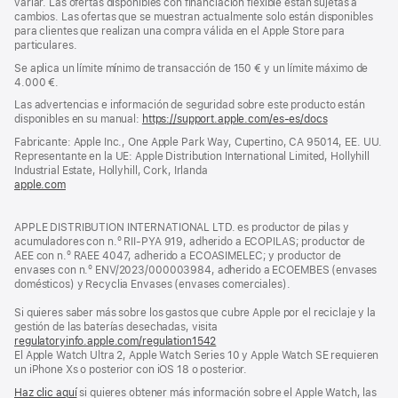
variar. Las ofertas disponibles con financiación flexible están sujetas a
cambios. Las ofertas que se muestran actualmente solo están disponibles
para clientes que realizan una compra válida en el Apple Store para
particulares.
Se aplica un límite mínimo de transacción de 150 € y un límite máximo de
4.000 €.
Las advertencias e información de seguridad sobre este producto están
disponibles en su manual:
https://support.apple.com/es-es/docs
(se
abre
Fabricante: Apple Inc., One Apple Park Way, Cupertino, CA 95014, EE. UU.
en
Representante en la UE: Apple Distribution International Limited, Hollyhill
una
Industrial Estate, Hollyhill, Cork, Irlanda
ventana
apple.com
(se
nueva)
abre
en
APPLE DISTRIBUTION INTERNATIONAL LTD. es productor de pilas y
una
acumuladores con n.º RII-PYA 919, adherido a ECOPILAS; productor de
ventana
AEE con n.º RAEE 4047, adherido a ECOASIMELEC; y productor de
nueva)
envases con n.º ENV/2023/000003984, adherido a ECOEMBES (envases
domésticos) y Recyclia Envases (envases comerciales).
Si quieres saber más sobre los gastos que cubre Apple por el reciclaje y la
gestión de las baterías desechadas, visita
regulatoryinfo.apple.com/regulation1542
(se
El Apple Watch Ultra 2, Apple Watch Series 10 y Apple Watch SE requieren
abre
un iPhone Xs o posterior con iOS 18 o posterior.
en
una
Haz clic aquí
si quieres obtener más información sobre el Apple Watch, las