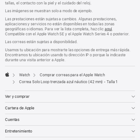
ventana
tallas, el contacto con la piel y el cuidado del reloj.
nueva)
Las imágenes se muestran solo a modo de ejemplo.
Las prestaciones están sujetas a cambios. Algunas prestaciones,
aplicaciones y servicios no están disponibles en todas las zonas
geográficas o idiomas. Para ver la lista completa, haz clic
aquí
.
Compatible con el Apple Watch SE y el Apple Watch Series 4 o posterior.
Las correas están sujetas a disponibilidad.
Usamos tu ubicación para mostrarte las opciones de entrega más rápida.
Encontramos tu ubicación usando tu dirección IP o porque la indicaste
durante una visita anterior a Apple.
Watch
Comprar correas para el Apple Watch
Apple
Correa Solo Loop trenzada azul náutico (42 mm) - Talla 1
Ver y comprar
Cartera de Apple
Cuentas
Entretenimiento