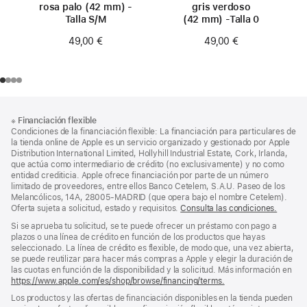
rosa palo (42 mm) -
gris verdoso
Talla S/M
(42 mm) -Talla 0
49,00 €
49,00 €
Nota
Notas
※
Financiación flexible
al
a
Condiciones de la financiación flexible: La financiación para particulares de
pie
pie
la tienda online de Apple es un servicio organizado y gestionado por Apple
Distribution International Limited, Hollyhill Industrial Estate, Cork, Irlanda,
de
que actúa como intermediario de crédito (no exclusivamente) y no como
página
entidad crediticia. Apple ofrece financiación por parte de un número
limitado de proveedores, entre ellos Banco Cetelem, S.A.U. Paseo de los
Melancólicos, 14A, 28005-MADRID (que opera bajo el nombre Cetelem).
Oferta sujeta a solicitud, estado y requisitos.
Consulta las condiciones.
Si se aprueba tu solicitud, se te puede ofrecer un préstamo con pago a
plazos o una línea de crédito en función de los productos que hayas
seleccionado. La línea de crédito es flexible, de modo que, una vez abierta,
se puede reutilizar para hacer más compras a Apple y elegir la duración de
las cuotas en función de la disponibilidad y la solicitud. Más información en
https://www.apple.com/es/shop/browse/financing/terms.
Los productos y las ofertas de financiación disponibles en la tienda pueden