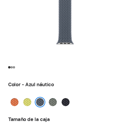
Color - Azul náutico
Cúrcuma
Amarillo
Gris
Medianoche
neón
verdoso
Azul náutico
Tamaño de la caja