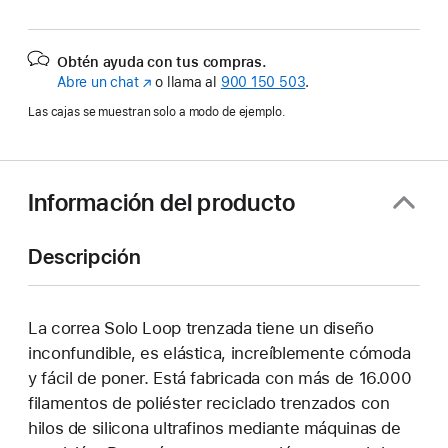
Obtén ayuda con tus compras.
Abre un chat
(Se
o llama al
900 150 503
.
abre
Las cajas se muestran solo a modo de ejemplo.
en
una
ventana
nueva)
Información del producto
Descripción
La correa Solo Loop trenzada tiene un diseño
inconfundible, es elástica, increíblemente cómoda
y fácil de poner. Está fabricada con más de 16.000
filamentos de poliéster reciclado trenzados con
hilos de silicona ultrafinos mediante máquinas de