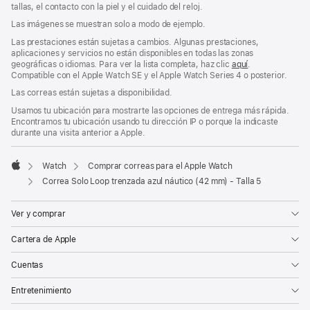
ventana
tallas, el contacto con la piel y el cuidado del reloj.
nueva)
Las imágenes se muestran solo a modo de ejemplo.
Las prestaciones están sujetas a cambios. Algunas prestaciones,
aplicaciones y servicios no están disponibles en todas las zonas
geográficas o idiomas. Para ver la lista completa, haz clic
aquí
.
Compatible con el Apple Watch SE y el Apple Watch Series 4 o posterior.
Las correas están sujetas a disponibilidad.
Usamos tu ubicación para mostrarte las opciones de entrega más rápida.
Encontramos tu ubicación usando tu dirección IP o porque la indicaste
durante una visita anterior a Apple.
Watch
Comprar correas para el Apple Watch
Apple
Correa Solo Loop trenzada azul náutico (42 mm) - Talla 5
Ver y comprar
Cartera de Apple
Cuentas
Entretenimiento