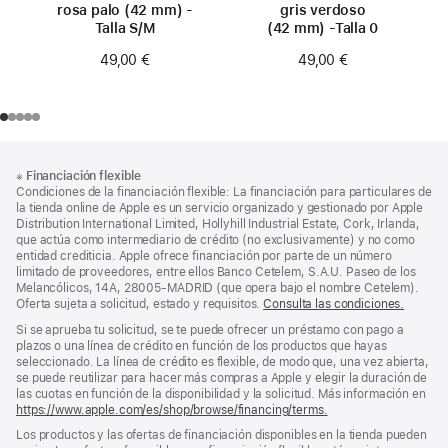
rosa palo (42 mm) -
gris verdoso
Talla S/M
(42 mm) -Talla 0
49,00 €
49,00 €
Nota
Notas
※
Financiación flexible
al
a
Condiciones de la financiación flexible: La financiación para particulares de
pie
pie
la tienda online de Apple es un servicio organizado y gestionado por Apple
Distribution International Limited, Hollyhill Industrial Estate, Cork, Irlanda,
de
que actúa como intermediario de crédito (no exclusivamente) y no como
página
entidad crediticia. Apple ofrece financiación por parte de un número
limitado de proveedores, entre ellos Banco Cetelem, S.A.U. Paseo de los
Melancólicos, 14A, 28005-MADRID (que opera bajo el nombre Cetelem).
Oferta sujeta a solicitud, estado y requisitos.
Consulta las condiciones.
Si se aprueba tu solicitud, se te puede ofrecer un préstamo con pago a
plazos o una línea de crédito en función de los productos que hayas
seleccionado. La línea de crédito es flexible, de modo que, una vez abierta,
se puede reutilizar para hacer más compras a Apple y elegir la duración de
las cuotas en función de la disponibilidad y la solicitud. Más información en
https://www.apple.com/es/shop/browse/financing/terms.
Los productos y las ofertas de financiación disponibles en la tienda pueden