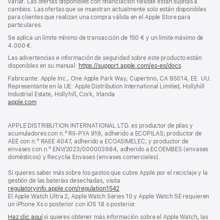
variar. Las ofertas disponibles con financiación flexible están sujetas a
cambios. Las ofertas que se muestran actualmente solo están disponibles
para clientes que realizan una compra válida en el Apple Store para
particulares.
Se aplica un límite mínimo de transacción de 150 € y un límite máximo de
4.000 €.
Las advertencias e información de seguridad sobre este producto están
disponibles en su manual:
https://support.apple.com/es-es/docs
(se
abre
Fabricante: Apple Inc., One Apple Park Way, Cupertino, CA 95014, EE. UU.
en
Representante en la UE: Apple Distribution International Limited, Hollyhill
una
Industrial Estate, Hollyhill, Cork, Irlanda
ventana
apple.com
(se
nueva)
abre
en
APPLE DISTRIBUTION INTERNATIONAL LTD. es productor de pilas y
una
acumuladores con n.º RII-PYA 919, adherido a ECOPILAS; productor de
ventana
AEE con n.º RAEE 4047, adherido a ECOASIMELEC; y productor de
nueva)
envases con n.º ENV/2023/000003984, adherido a ECOEMBES (envases
domésticos) y Recyclia Envases (envases comerciales).
Si quieres saber más sobre los gastos que cubre Apple por el reciclaje y la
gestión de las baterías desechadas, visita
regulatoryinfo.apple.com/regulation1542
(se
El Apple Watch Ultra 2, Apple Watch Series 10 y Apple Watch SE requieren
abre
un iPhone Xs o posterior con iOS 18 o posterior.
en
una
Haz clic aquí
si quieres obtener más información sobre el Apple Watch, las