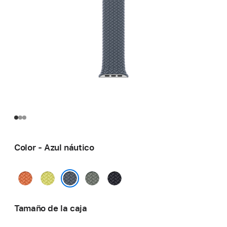
Color - Azul náutico
Cúrcuma
Amarillo
Gris
Medianoche
neón
verdoso
Azul náutico
Tamaño de la caja