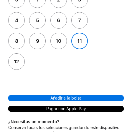
4
5
6
7
8
9
10
11
12
Añadir a la bolsa
Pagar con Apple Pay
¿Necesitas un momento?
Conserva todas tus selecciones guardando este dispositivo