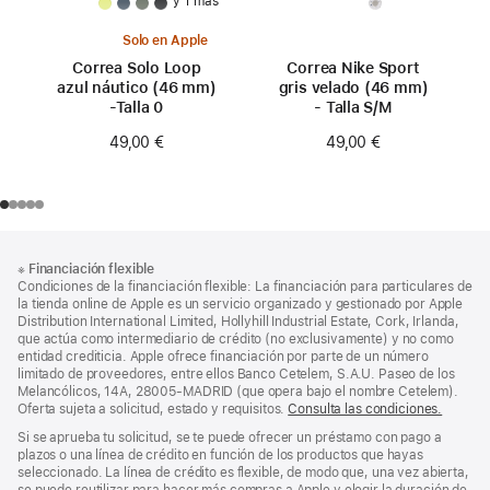
y 1 más
Solo en Apple
Correa Solo Loop
Correa Nike Sport
azul náutico (46 mm)
gris velado (46 mm)
-Talla 0
- Talla S/M
49,00 €
49,00 €
Nota
Notas
※
Financiación flexible
al
a
Condiciones de la financiación flexible: La financiación para particulares de
pie
pie
la tienda online de Apple es un servicio organizado y gestionado por Apple
Distribution International Limited, Hollyhill Industrial Estate, Cork, Irlanda,
de
que actúa como intermediario de crédito (no exclusivamente) y no como
página
entidad crediticia. Apple ofrece financiación por parte de un número
limitado de proveedores, entre ellos Banco Cetelem, S.A.U. Paseo de los
Melancólicos, 14A, 28005-MADRID (que opera bajo el nombre Cetelem).
Oferta sujeta a solicitud, estado y requisitos.
Consulta las condiciones.
Si se aprueba tu solicitud, se te puede ofrecer un préstamo con pago a
plazos o una línea de crédito en función de los productos que hayas
seleccionado. La línea de crédito es flexible, de modo que, una vez abierta,
se puede reutilizar para hacer más compras a Apple y elegir la duración de