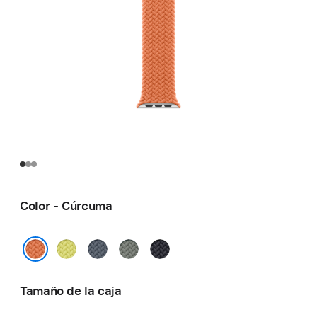
Color - Cúrcuma
Amarillo
Azul
Gris
Medianoche
neón
náutico
verdoso
Cúrcuma
Tamaño de la caja