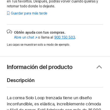
en Tus favoritos. Después, podrás volver cuando quieras y
retomar todo donde lo dejaste.
Guardar para más tarde
Obtén ayuda con tus compras.
Abre un chat
(Se
o llama al
900 150 503
.
abre
Las cajas se muestran solo a modo de ejemplo.
en
una
ventana
nueva)
Información del producto
Descripción
La correa Solo Loop trenzada tiene un diseño
inconfundible, es elástica, increíblemente cómoda