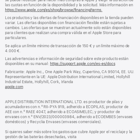
las cuotas en función de la disponibilidad y la solicitud. Más información en
https://www.apple.com/es/shop/browse/financing/terms.
Los productos y las ofertas de financiación disponibles en la tienda pueden
variar. Las ofertas disponibles con financiación flexible están sujetas a
cambios. Las ofertas que se muestran actualmente solo están disponibles
para clientes que realizan una compra válida en el Apple Store para
particulares.
Se aplica un límite mínimo de transacción de 150 € y un límite máximo de
4.000 €.
Las advertencias e información de seguridad sobre este producto están
disponibles en su manual:
https://support.apple.com/es-es/docs
(se
abre
Fabricante: Apple Inc., One Apple Park Way, Cupertino, CA 95014, EE. UU.
en
Representante en la UE: Apple Distribution International Limited, Hollyhill
una
Industrial Estate, Hollyhill, Cork, Irlanda
ventana
apple.com
(se
nueva)
abre
en
APPLE DISTRIBUTION INTERNATIONAL LTD. es productor de pilas y
una
acumuladores con n.º RII-PYA 919, adherido a ECOPILAS; productor de
ventana
AEE con n.º RAEE 4047, adherido a ECOASIMELEC; y productor de
nueva)
envases con n.º ENV/2023/000003984, adherido a ECOEMBES (envases
domésticos) y Recyclia Envases (envases comerciales).
Si quieres saber más sobre los gastos que cubre Apple por el reciclaje y la
gestión de las baterías desechadas, visita