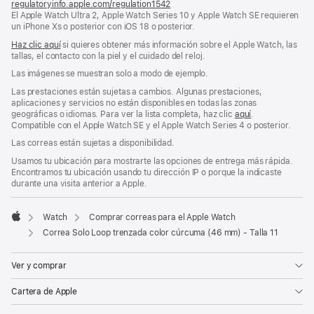
regulatoryinfo.apple.com/regulation1542
(se
El Apple Watch Ultra 2, Apple Watch Series 10 y Apple Watch SE requieren
abre
un iPhone Xs o posterior con iOS 18 o posterior.
en
una
Haz clic aquí
si quieres obtener más información sobre el Apple Watch, las
ventana
tallas, el contacto con la piel y el cuidado del reloj.
nueva)
Las imágenes se muestran solo a modo de ejemplo.
Las prestaciones están sujetas a cambios. Algunas prestaciones,
aplicaciones y servicios no están disponibles en todas las zonas
geográficas o idiomas. Para ver la lista completa, haz clic
aquí
.
Compatible con el Apple Watch SE y el Apple Watch Series 4 o posterior.
Las correas están sujetas a disponibilidad.
Usamos tu ubicación para mostrarte las opciones de entrega más rápida.
Encontramos tu ubicación usando tu dirección IP o porque la indicaste
durante una visita anterior a Apple.
Watch
Comprar correas para el Apple Watch
Apple
Correa Solo Loop trenzada color cúrcuma (46 mm) - Talla 11
Ver y comprar
Cartera de Apple