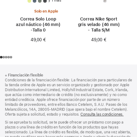
y 1 más
Solo en Apple
Correa Solo Loop
Correa Nike Sport
azul náutico (46 mm)
gris velado (46 mm)
-Talla 0
- Talla S/M
49,00 €
49,00 €
Nota
Notas
※
Financiación flexible
al
a
Condiciones de la financiación flexible: La financiación para particulares de
pie
pie
la tienda online de Apple es un servicio organizado y gestionado por Apple
Distribution International Limited, Hollyhill Industrial Estate, Cork, Irlanda,
de
que actúa como intermediario de crédito (no exclusivamente) y no como
página
entidad crediticia. Apple ofrece financiación por parte de un número
limitado de proveedores, entre ellos Banco Cetelem, S.A.U. Paseo de los
Melancólicos, 14A, 28005-MADRID (que opera bajo el nombre Cetelem).
Oferta sujeta a solicitud, estado y requisitos.
Consulta las condiciones.
Si se aprueba tu solicitud, se te puede ofrecer un préstamo con pago a
plazos o una línea de crédito en función de los productos que hayas
seleccionado. La línea de crédito es flexible, de modo que, una vez abierta,
se puede reutilizar para hacer más compras a Apple y elegir la duración de