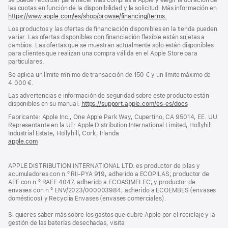
las cuotas en función de la disponibilidad y la solicitud. Más información en
https://www.apple.com/es/shop/browse/financing/terms.
Los productos y las ofertas de financiación disponibles en la tienda pueden
variar. Las ofertas disponibles con financiación flexible están sujetas a
cambios. Las ofertas que se muestran actualmente solo están disponibles
para clientes que realizan una compra válida en el Apple Store para
particulares.
Se aplica un límite mínimo de transacción de 150 € y un límite máximo de
4.000 €.
Las advertencias e información de seguridad sobre este producto están
disponibles en su manual:
https://support.apple.com/es-es/docs
(se
abre
Fabricante: Apple Inc., One Apple Park Way, Cupertino, CA 95014, EE. UU.
en
Representante en la UE: Apple Distribution International Limited, Hollyhill
una
Industrial Estate, Hollyhill, Cork, Irlanda
ventana
apple.com
(se
nueva)
abre
en
APPLE DISTRIBUTION INTERNATIONAL LTD. es productor de pilas y
una
acumuladores con n.º RII-PYA 919, adherido a ECOPILAS; productor de
ventana
AEE con n.º RAEE 4047, adherido a ECOASIMELEC; y productor de
nueva)
envases con n.º ENV/2023/000003984, adherido a ECOEMBES (envases
domésticos) y Recyclia Envases (envases comerciales).
Si quieres saber más sobre los gastos que cubre Apple por el reciclaje y la
gestión de las baterías desechadas, visita