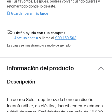
en Tus favoritos. Después, podrás volver cuando quieras y
retomar todo donde lo dejaste.
Guardar para más tarde
Obtén ayuda con tus compras.
Abre un chat
(Se
o llama al
900 150 503
.
abre
Las cajas se muestran solo a modo de ejemplo.
en
una
ventana
nueva)
Información del producto
Descripción
La correa Solo Loop trenzada tiene un diseño
inconfundible, es elástica, increíblemente cómoda