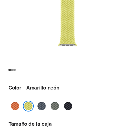
Color - Amarillo neón
Cúrcuma
Azul
Gris
Medianoche
náutico
verdoso
Amarillo neón
Tamaño de la caja