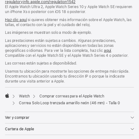
regulatoryinfo.apple.com/regulation1542
(se
El Apple Watch Ultra 2, Apple Watch Series 10 y Apple Watch SE requieren
abre
un iPhone Xs o posterior con iOS 18 o posterior.
en
una
Haz clic aquí
si quieres obtener más información sobre el Apple Watch, las
ventana
tallas, el contacto con la piel y el cuidado del reloj.
nueva)
Las imágenes se muestran solo a modo de ejemplo.
Las prestaciones están sujetas a cambios. Algunas prestaciones,
aplicaciones y servicios no están disponibles en todas las zonas
geográficas o idiomas. Para ver la lista completa, haz clic
aquí
.
Compatible con el Apple Watch SE y el Apple Watch Series 4 o posterior.
Las correas están sujetas a disponibilidad.
Usamos tu ubicación para mostrarte las opciones de entrega más rápida.
Encontramos tu ubicación usando tu dirección IP o porque la indicaste
durante una visita anterior a Apple.
Watch
Comprar correas para el Apple Watch
Apple
Correa Solo Loop trenzada amarillo neón (46 mm) - Talla 0
Ver y comprar
Cartera de Apple