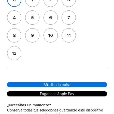
4
5
6
7
8
9
10
11
12
Añadir a la bolsa
Pagar con Apple Pay
¿Necesitas un momento?
Conserva todas tus selecciones guardando este dispositivo