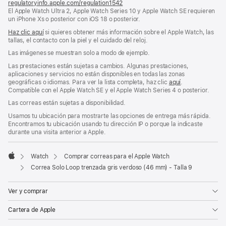
regulatoryinfo.apple.com/regulation1542
(se
El Apple Watch Ultra 2, Apple Watch Series 10 y Apple Watch SE requieren
abre
un iPhone Xs o posterior con iOS 18 o posterior.
en
una
Haz clic aquí
si quieres obtener más información sobre el Apple Watch, las
ventana
tallas, el contacto con la piel y el cuidado del reloj.
nueva)
Las imágenes se muestran solo a modo de ejemplo.
Las prestaciones están sujetas a cambios. Algunas prestaciones,
aplicaciones y servicios no están disponibles en todas las zonas
geográficas o idiomas. Para ver la lista completa, haz clic
aquí
.
Compatible con el Apple Watch SE y el Apple Watch Series 4 o posterior.
Las correas están sujetas a disponibilidad.
Usamos tu ubicación para mostrarte las opciones de entrega más rápida.
Encontramos tu ubicación usando tu dirección IP o porque la indicaste
durante una visita anterior a Apple.
Watch
Comprar correas para el Apple Watch
Apple
Correa Solo Loop trenzada gris verdoso (46 mm) - Talla 9
Ver y comprar
Cartera de Apple