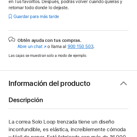
en Tus favoritos. Después, podrás volver cuando quieras y
retomar todo donde lo dejaste.
Guardar para más tarde
Obtén ayuda con tus compras.
Abre un chat
(Se
o llama al
900 150 503
.
abre
Las cajas se muestran solo a modo de ejemplo.
en
una
ventana
nueva)
Información del producto
Descripción
La correa Solo Loop trenzada tiene un diseño
inconfundible, es elástica, increíblemente cómoda