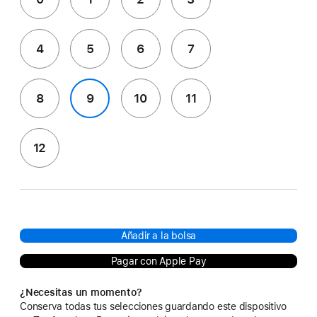
4
5
6
7
8
9
10
11
12
Añadir a la bolsa
Pagar con Apple Pay
¿Necesitas un momento?
Conserva todas tus selecciones guardando este dispositivo