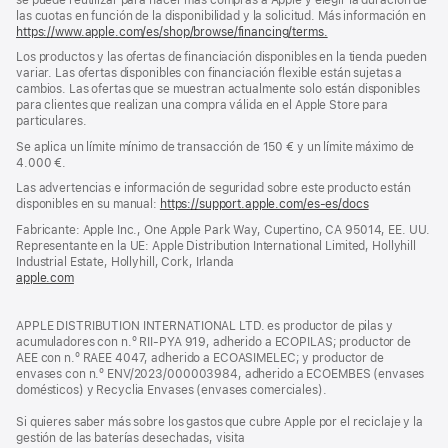
las cuotas en función de la disponibilidad y la solicitud. Más información en
https://www.apple.com/es/shop/browse/financing/terms.
Los productos y las ofertas de financiación disponibles en la tienda pueden
variar. Las ofertas disponibles con financiación flexible están sujetas a
cambios. Las ofertas que se muestran actualmente solo están disponibles
para clientes que realizan una compra válida en el Apple Store para
particulares.
Se aplica un límite mínimo de transacción de 150 € y un límite máximo de
4.000 €.
Las advertencias e información de seguridad sobre este producto están
disponibles en su manual:
https://support.apple.com/es-es/docs
(se
abre
Fabricante: Apple Inc., One Apple Park Way, Cupertino, CA 95014, EE. UU.
en
Representante en la UE: Apple Distribution International Limited, Hollyhill
una
Industrial Estate, Hollyhill, Cork, Irlanda
ventana
apple.com
(se
nueva)
abre
en
APPLE DISTRIBUTION INTERNATIONAL LTD. es productor de pilas y
una
acumuladores con n.º RII-PYA 919, adherido a ECOPILAS; productor de
ventana
AEE con n.º RAEE 4047, adherido a ECOASIMELEC; y productor de
nueva)
envases con n.º ENV/2023/000003984, adherido a ECOEMBES (envases
domésticos) y Recyclia Envases (envases comerciales).
Si quieres saber más sobre los gastos que cubre Apple por el reciclaje y la
gestión de las baterías desechadas, visita