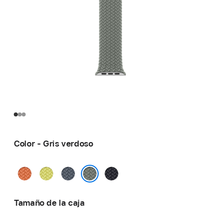
Color - Gris verdoso
Cúrcuma
Amarillo
Azul
Medianoche
neón
náutico
Gris verdoso
Tamaño de la caja