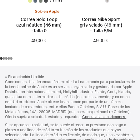
y 1 más
Solo en Apple
Correa Solo Loop
Correa Nike Sport
azul náutico (46 mm)
gris velado (46 mm)
-Talla 0
- Talla S/M
49,00 €
49,00 €
Nota
Notas
※
Financiación flexible
al
a
Condiciones de la financiación flexible: La financiación para particulares de
pie
pie
la tienda online de Apple es un servicio organizado y gestionado por Apple
Distribution International Limited, Hollyhill Industrial Estate, Cork, Irlanda,
de
que actúa como intermediario de crédito (no exclusivamente) y no como
página
entidad crediticia. Apple ofrece financiación por parte de un número
limitado de proveedores, entre ellos Banco Cetelem, S.A.U. Paseo de los
Melancólicos, 14A, 28005-MADRID (que opera bajo el nombre Cetelem).
Oferta sujeta a solicitud, estado y requisitos.
Consulta las condiciones.
Si se aprueba tu solicitud, se te puede ofrecer un préstamo con pago a
plazos o una línea de crédito en función de los productos que hayas
seleccionado. La línea de crédito es flexible, de modo que, una vez abierta,
se puede reutilizar para hacer más compras a Apple y elegir la duración de