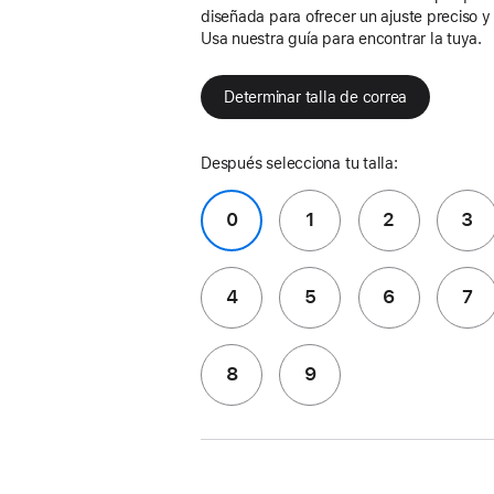
diseñada para ofrecer un ajuste preciso 
Usa nuestra guía para encontrar la tuya.
Determinar talla de correa
Después selecciona tu talla:
0
1
2
3
4
5
6
7
8
9