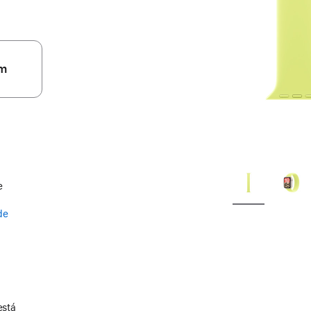
m
e
de
está