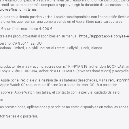
un préstamo con pago a plazos o una línea de crédito en función de los productos 
reutilizar para hacer más compras a Apple y elegir la duración de las cuotas en fun
browse/financing/terms.
nibles en la tienda pueden variar. Las ofertas disponibles con financiación flexibl
a clientes que realizan una compra válida en el Apple Store para particulares.
0 € y un límite máximo de 4.000 €.
bre este producto están disponibles en su manual:
https://support.apple.com/es-
pertino, CA 95014, EE. UU.
tional Limited, Hollyhill Industrial Estate, Hollyhill, Cork, Irlanda
ductor de pilas y acumuladores con n.º RII-PYA 919, adherido a ECOPILAS; pr
 ENV/2023/000003984, adherido a ECOEMBES (envases domésticos) y Recyclia 
Apple por el reciclaje y la gestión de las baterías desechadas, visita
regulatoryin
 Apple Watch SE requieren un iPhone Xs o posterior con iOS 18 o posterior.
obre el Apple Watch, las tallas, el contacto con la piel y el cuidado del reloj.
lo.
s prestaciones, aplicaciones y servicios no están disponibles en todas las zonas g
ch Series 4 o posterior.