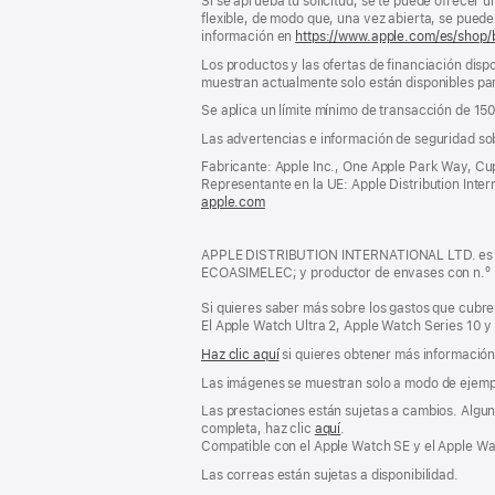
Si se aprueba tu solicitud, se te puede ofrecer 
flexible, de modo que, una vez abierta, se puede 
información en
https://www.apple.com/es/shop/
Los productos y las ofertas de financiación dispo
muestran actualmente solo están disponibles par
Se aplica un límite mínimo de transacción de 15
Las advertencias e información de seguridad so
Fabricante: Apple Inc., One Apple Park Way, Cu
Representante en la UE: Apple Distribution Interna
apple.com
(se
abre
en
APPLE DISTRIBUTION INTERNATIONAL LTD. es pro
una
ECOASIMELEC; y productor de envases con n.º
ventana
nueva)
Si quieres saber más sobre los gastos que cubre 
El Apple Watch Ultra 2, Apple Watch Series 10 y
Haz clic aquí
si quieres obtener más información s
Las imágenes se muestran solo a modo de ejemp
Las prestaciones están sujetas a cambios. Alguna
completa, haz clic
aquí
.
Compatible con el Apple Watch SE y el Apple Wat
Las correas están sujetas a disponibilidad.