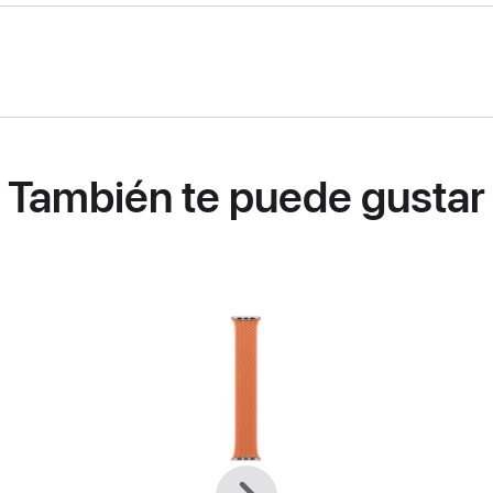
También te puede gustar
Anterior
Siguiente