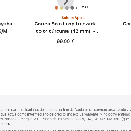
y 1 más
Solo en Apple
ayaba
Correa Solo Loop trenzada
Cor
 S/M
color cúrcuma (42 mm) -
Talla 0
99,00 €
ciación para particulares de la tienda online de Apple es un servicio organizado y 
nda, que actúa como intermediario de crédito (no exclusivamente) y no como entidad 
los Banco Cetelem, S.A.U. Paseo de los Melancólicos, 14A, 28005-MADRID (que o
ciones.