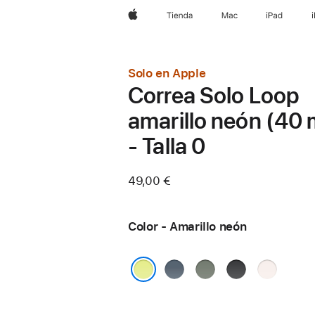
Apple
Tienda
Mac
iPad
Solo en Apple
Correa Solo Loop
amarillo neón (40
- Talla 0
49,00 €
Color - Amarillo neón
Azul
Gris
Negro
Rosa
náutico
verdoso
rubor
Amarillo neón