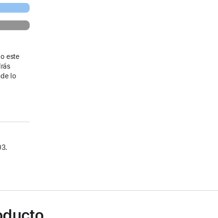
o este
drás
de lo
03.
roducto