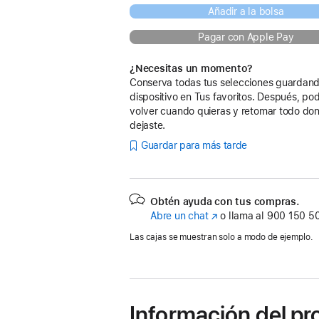
Añadir a la bolsa
Pagar con Apple Pay
¿Necesitas un momento?
Conserva todas tus selecciones guardand
dispositivo en Tus favoritos. Después, po
volver cuando quieras y retomar todo don
dejaste.
Guardar para más tarde
Obtén ayuda con tus compras.
Abre un chat
(Se
o llama al
900 150 5
abre
Las cajas se muestran solo a modo de ejemplo.
en
una
ventana
nueva)
Información del p