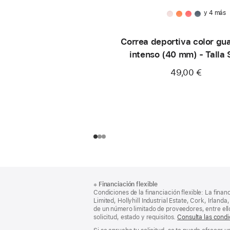
y 4 más
Correa deportiva color gu
intenso (40 mm) - Talla
49,00 €
Nota
Notas
※
Financiación flexible
al
a
Condiciones de la financiación flexible: La finan
pie
pie
Limited, Hollyhill Industrial Estate, Cork, Irla
de un número limitado de proveedores, entre el
de
solicitud, estado y requisitos.
Consulta las condi
página