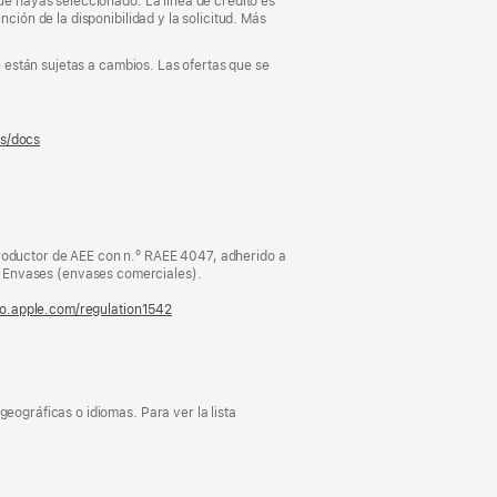
que hayas seleccionado. La línea de crédito es
ción de la disponibilidad y la solicitud. Más
e están sujetas a cambios. Las ofertas que se
es/docs
(se
abre
en
una
ventana
nueva)
oductor de AEE con n.º RAEE 4047, adherido a
Envases (envases comerciales).
fo.apple.com/regulation1542
(se
abre
en
una
ventana
nueva)
eográficas o idiomas. Para ver la lista