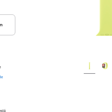
m
e
de
está