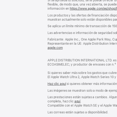
Si se aprueba tu solicitud, se te puede ofrecer 
flexible, de modo que, una vez abierta, se puede 
información en
https://www.apple.com/es/shop/
Los productos y las ofertas de financiación dispo
muestran actualmente solo están disponibles par
Se aplica un límite mínimo de transacción de 15
Las advertencias e información de seguridad so
Fabricante: Apple Inc., One Apple Park Way, Cu
Representante en la UE: Apple Distribution Interna
apple.com
(se
abre
en
APPLE DISTRIBUTION INTERNATIONAL LTD. es pro
una
ECOASIMELEC; y productor de envases con n.º
ventana
nueva)
Si quieres saber más sobre los gastos que cubre 
El Apple Watch Ultra 2, Apple Watch Series 10 y
Haz clic aquí
si quieres obtener más información s
Las imágenes se muestran solo a modo de ejemp
Las prestaciones están sujetas a cambios. Alguna
completa, haz clic
aquí
.
Compatible con el Apple Watch SE y el Apple Wat
Las correas están sujetas a disponibilidad.