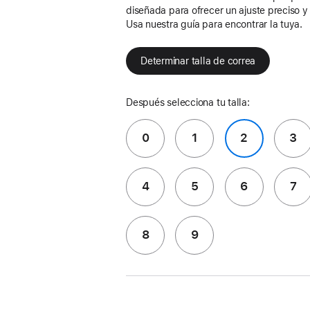
diseñada para ofrecer un ajuste preciso 
Usa nuestra guía para encontrar la tuya.
Determinar talla de correa
Después selecciona tu talla:
0
1
2
3
4
5
6
7
8
9