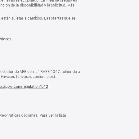
que hayas seleccionado. La línea de crédito es
ción de la disponibilidad y la solicitud. Más
e están sujetas a cambios. Las ofertas que se
es/docs
(se
abre
en
una
ventana
nueva)
oductor de AEE con n.º RAEE 4047, adherido a
Envases (envases comerciales).
fo.apple.com/regulation1542
(se
abre
en
una
ventana
nueva)
eográficas o idiomas. Para ver la lista