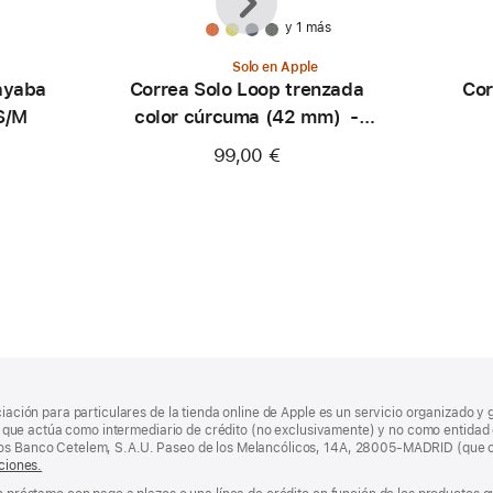
y 1 más
Solo en Apple
ayaba
Correa Solo Loop trenzada
Cor
 S/M
color cúrcuma (42 mm) -
Talla 0
99,00 €
ciación para particulares de la tienda online de Apple es un servicio organizado y 
nda, que actúa como intermediario de crédito (no exclusivamente) y no como entidad 
los Banco Cetelem, S.A.U. Paseo de los Melancólicos, 14A, 28005-MADRID (que o
ciones.