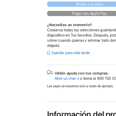
Añadir a la bolsa
Pagar con Apple Pay
¿Necesitas un momento?
Conserva todas tus selecciones guardand
dispositivo en Tus favoritos. Después, po
volver cuando quieras y retomar todo don
dejaste.
Guardar para más tarde
Obtén ayuda con tus compras.
Abre un chat
(Se
o llama al
900 150 5
abre
Las cajas se muestran solo a modo de ejemplo.
en
una
ventana
nueva)
Información del p