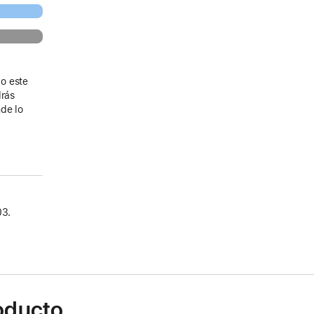
o este
drás
de lo
03.
roducto