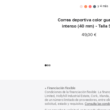
y 4 más
Correa deportiva color gu
intenso (40 mm) - Talla
49,00 €
Nota
Notas
※
Financiación flexible
al
a
Condiciones de la financiación flexible: La finan
pie
pie
Limited, Hollyhill Industrial Estate, Cork, Irla
de un número limitado de proveedores, entre el
de
solicitud, estado y requisitos.
Consulta las condi
página