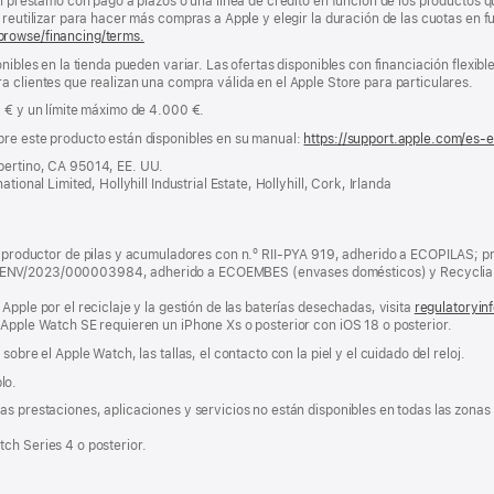
un préstamo con pago a plazos o una línea de crédito en función de los productos 
reutilizar para hacer más compras a Apple y elegir la duración de las cuotas en fun
browse/financing/terms.
nibles en la tienda pueden variar. Las ofertas disponibles con financiación flexibl
a clientes que realizan una compra válida en el Apple Store para particulares.
0 € y un límite máximo de 4.000 €.
bre este producto están disponibles en su manual:
https://support.apple.com/es-
pertino, CA 95014, EE. UU.
tional Limited, Hollyhill Industrial Estate, Hollyhill, Cork, Irlanda
ductor de pilas y acumuladores con n.º RII-PYA 919, adherido a ECOPILAS; pr
 ENV/2023/000003984, adherido a ECOEMBES (envases domésticos) y Recyclia 
Apple por el reciclaje y la gestión de las baterías desechadas, visita
regulatoryin
 Apple Watch SE requieren un iPhone Xs o posterior con iOS 18 o posterior.
obre el Apple Watch, las tallas, el contacto con la piel y el cuidado del reloj.
lo.
s prestaciones, aplicaciones y servicios no están disponibles en todas las zonas g
ch Series 4 o posterior.