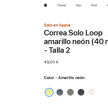
Apple
Tienda
Mac
iPad
Solo en Apple
Correa Solo Loop
amarillo neón (40
- Talla 2
49,00 €
Color - Amarillo neón
Azul
Gris
Negro
Rosa
náutico
verdoso
rubor
Amarillo neón