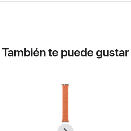
También te puede gustar
Anterior
Siguiente