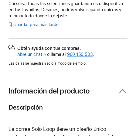
Conserva todas tus selecciones guardando este dispositivo
en Tus favoritos. Después, podrás volver cuando quieras y
retomar todo donde lo dejaste.
Guardar para más tarde
Obtén ayuda con tus compras.
Abre un chat
(Se
o llama al
900 150 503
.
abre
Las cajas se muestran solo a modo de ejemplo.
en
una
ventana
nueva)
Información del producto
Descripción
La correa Solo Loop tiene un diseño único