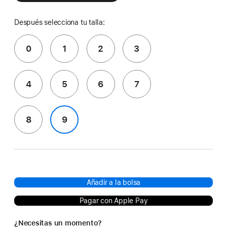
Después selecciona tu talla:
0
1
2
3
4
5
6
7
8
9
Añadir a la bolsa
Pagar con Apple Pay
¿Necesitas un momento?