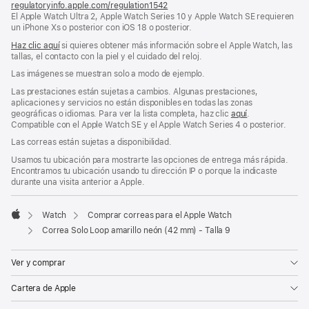
regulatoryinfo.apple.com/regulation1542
(se
El Apple Watch Ultra 2, Apple Watch Series 10 y Apple Watch SE requieren
abre
un iPhone Xs o posterior con iOS 18 o posterior.
en
una
Haz clic aquí
si quieres obtener más información sobre el Apple Watch, las
ventana
tallas, el contacto con la piel y el cuidado del reloj.
nueva)
Las imágenes se muestran solo a modo de ejemplo.
Las prestaciones están sujetas a cambios. Algunas prestaciones,
aplicaciones y servicios no están disponibles en todas las zonas
geográficas o idiomas. Para ver la lista completa, haz clic
aquí
.
Compatible con el Apple Watch SE y el Apple Watch Series 4 o posterior.
Las correas están sujetas a disponibilidad.
Usamos tu ubicación para mostrarte las opciones de entrega más rápida.
Encontramos tu ubicación usando tu dirección IP o porque la indicaste
durante una visita anterior a Apple.
Watch
Comprar correas para el Apple Watch
Apple
Correa Solo Loop amarillo neón (42 mm) - Talla 9
Ver y comprar
Cartera de Apple