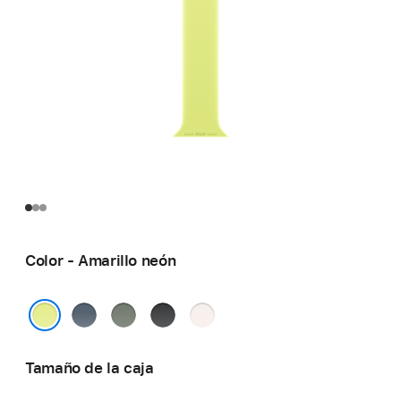
Color - Amarillo neón
Azul
Gris
Negro
Rosa
náutico
verdoso
rubor
Amarillo neón
Tamaño de la caja