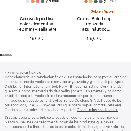
y 4 más
y 1 más
Solo en Apple
Correa deportiva
Correa Solo Loop
color clementina
trenzada
(42 mm) - Talla S/M
azul náutico
(42 mm) - Talla 0
49,00 €
99,00 €
Nota
Notas
※
Financiación flexible
al
a
Condiciones de la financiación flexible: La financiación para particulares de
pie
pie
la tienda online de Apple es un servicio organizado y gestionado por Apple
Distribution International Limited, Hollyhill Industrial Estate, Cork, Irlanda,
de
que actúa como intermediario de crédito (no exclusivamente) y no como
página
entidad crediticia. Apple ofrece financiación por parte de un número
limitado de proveedores, entre ellos Banco Cetelem, S.A.U. Paseo de los
Melancólicos, 14A, 28005-MADRID (que opera bajo el nombre Cetelem).
Oferta sujeta a solicitud, estado y requisitos.
Consulta las condiciones.
Si se aprueba tu solicitud, se te puede ofrecer un préstamo con pago a
plazos o una línea de crédito en función de los productos que hayas
seleccionado. La línea de crédito es flexible, de modo que, una vez abierta,