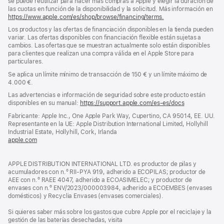
se puede reutilizar para hacer más compras a Apple y elegir la duración de
las cuotas en función de la disponibilidad y la solicitud. Más información en
https://www.apple.com/es/shop/browse/financing/terms.
Los productos y las ofertas de financiación disponibles en la tienda pueden
variar. Las ofertas disponibles con financiación flexible están sujetas a
cambios. Las ofertas que se muestran actualmente solo están disponibles
para clientes que realizan una compra válida en el Apple Store para
particulares.
Se aplica un límite mínimo de transacción de 150 € y un límite máximo de
4.000 €.
Las advertencias e información de seguridad sobre este producto están
disponibles en su manual:
https://support.apple.com/es-es/docs
(se
abre
Fabricante: Apple Inc., One Apple Park Way, Cupertino, CA 95014, EE. UU.
en
Representante en la UE: Apple Distribution International Limited, Hollyhill
una
Industrial Estate, Hollyhill, Cork, Irlanda
ventana
apple.com
(se
nueva)
abre
en
APPLE DISTRIBUTION INTERNATIONAL LTD. es productor de pilas y
una
acumuladores con n.º RII-PYA 919, adherido a ECOPILAS; productor de
ventana
AEE con n.º RAEE 4047, adherido a ECOASIMELEC; y productor de
nueva)
envases con n.º ENV/2023/000003984, adherido a ECOEMBES (envases
domésticos) y Recyclia Envases (envases comerciales).
Si quieres saber más sobre los gastos que cubre Apple por el reciclaje y la
gestión de las baterías desechadas, visita