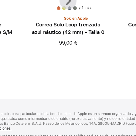
y 1 más
Solo en Apple
r
Correa Solo Loop trenzada
Cor
a S/M
azul náutico (42 mm) - Talla 0
99,00 €
ciación para particulares de la tienda online de Apple es un servicio organizado y 
nda, que actúa como intermediario de crédito (no exclusivamente) y no como entidad 
los Banco Cetelem, S.A.U. Paseo de los Melancólicos, 14A, 28005-MADRID (que o
ciones.