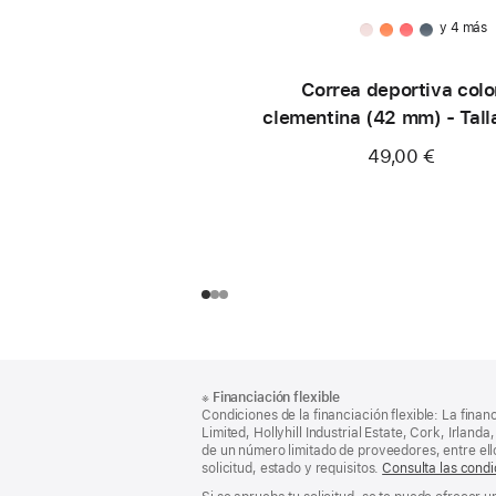
y 4 más
Correa deportiva colo
clementina (42 mm) - Tall
49,00 €
Nota
Notas
※
Financiación flexible
al
a
Condiciones de la financiación flexible: La finan
pie
pie
Limited, Hollyhill Industrial Estate, Cork, Irla
de un número limitado de proveedores, entre el
de
solicitud, estado y requisitos.
Consulta las condi
página