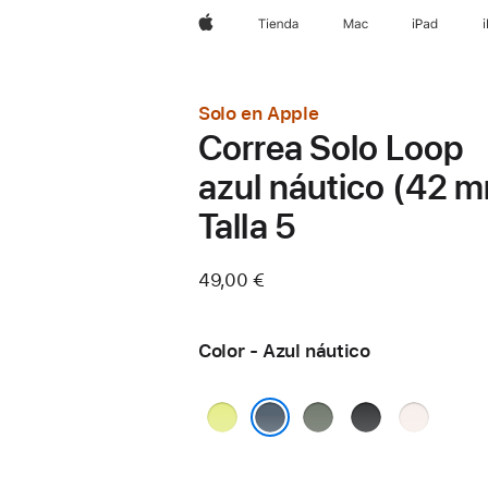
Apple
Tienda
Mac
iPad
Solo en Apple
Correa Solo Loop
azul náutico (42 m
Talla 5
49,00 €
Color - Azul náutico
Amarillo
Gris
Negro
Rosa
neón
verdoso
rubor
Azul náutico