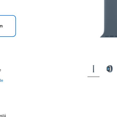
m
e
de
está