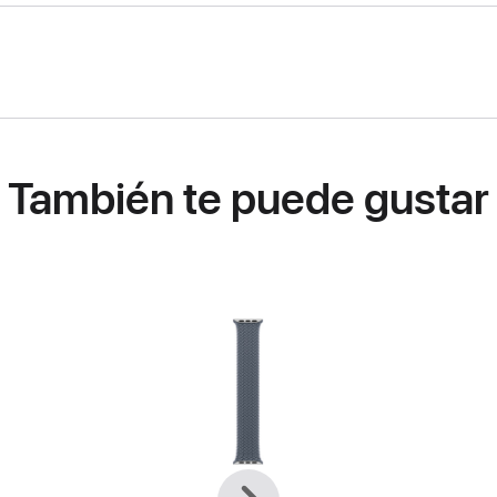
También te puede gustar
Anterior
Siguiente