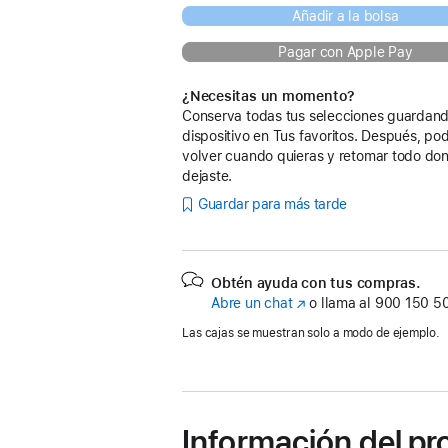
Añadir a la bolsa
Pagar con Apple Pay
¿Necesitas un momento?
Conserva todas tus selecciones guardand
dispositivo en Tus favoritos. Después, po
volver cuando quieras y retomar todo don
dejaste.
Guardar para más tarde
Obtén ayuda con tus compras.
Abre un chat
(Se
o llama al
900 150 5
abre
Las cajas se muestran solo a modo de ejemplo.
en
una
ventana
nueva)
Información del p