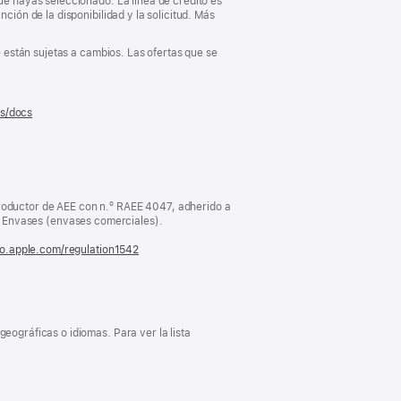
que hayas seleccionado. La línea de crédito es
ción de la disponibilidad y la solicitud. Más
e están sujetas a cambios. Las ofertas que se
es/docs
(se
abre
en
una
ventana
nueva)
oductor de AEE con n.º RAEE 4047, adherido a
Envases (envases comerciales).
fo.apple.com/regulation1542
(se
abre
en
una
ventana
nueva)
eográficas o idiomas. Para ver la lista