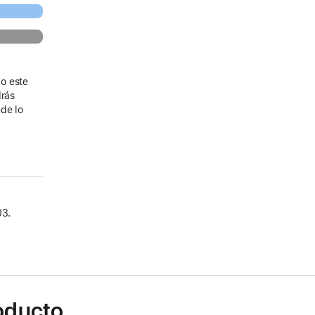
o este
drás
de lo
03.
roducto