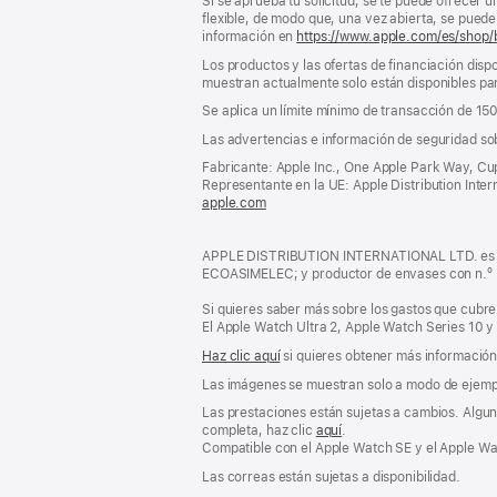
Si se aprueba tu solicitud, se te puede ofrecer 
flexible, de modo que, una vez abierta, se puede 
información en
https://www.apple.com/es/shop/
Los productos y las ofertas de financiación dispo
muestran actualmente solo están disponibles par
Se aplica un límite mínimo de transacción de 15
Las advertencias e información de seguridad so
Fabricante: Apple Inc., One Apple Park Way, Cu
Representante en la UE: Apple Distribution Interna
apple.com
(se
abre
en
APPLE DISTRIBUTION INTERNATIONAL LTD. es pro
una
ECOASIMELEC; y productor de envases con n.º
ventana
nueva)
Si quieres saber más sobre los gastos que cubre 
El Apple Watch Ultra 2, Apple Watch Series 10 y
Haz clic aquí
si quieres obtener más información s
Las imágenes se muestran solo a modo de ejemp
Las prestaciones están sujetas a cambios. Alguna
completa, haz clic
aquí
.
Compatible con el Apple Watch SE y el Apple Wat
Las correas están sujetas a disponibilidad.