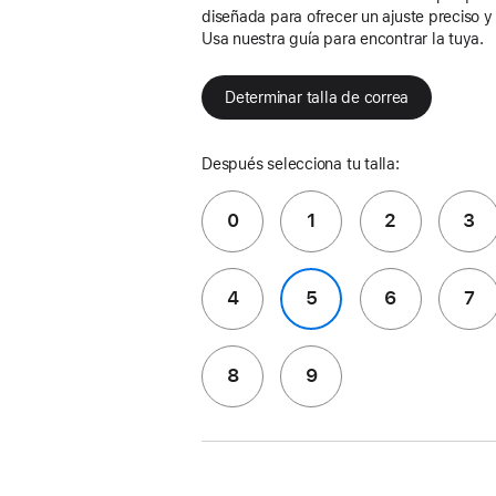
diseñada para ofrecer un ajuste preciso 
Usa nuestra guía para encontrar la tuya.
Determinar talla de correa
Después selecciona tu talla:
0
1
2
3
4
5
6
7
8
9