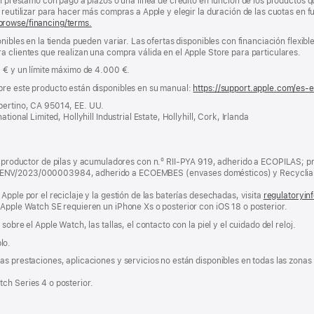
un préstamo con pago a plazos o una línea de crédito en función de los productos 
reutilizar para hacer más compras a Apple y elegir la duración de las cuotas en fun
browse/financing/terms.
nibles en la tienda pueden variar. Las ofertas disponibles con financiación flexibl
a clientes que realizan una compra válida en el Apple Store para particulares.
0 € y un límite máximo de 4.000 €.
bre este producto están disponibles en su manual:
https://support.apple.com/es-
pertino, CA 95014, EE. UU.
tional Limited, Hollyhill Industrial Estate, Hollyhill, Cork, Irlanda
ductor de pilas y acumuladores con n.º RII-PYA 919, adherido a ECOPILAS; pr
 ENV/2023/000003984, adherido a ECOEMBES (envases domésticos) y Recyclia 
Apple por el reciclaje y la gestión de las baterías desechadas, visita
regulatoryin
 Apple Watch SE requieren un iPhone Xs o posterior con iOS 18 o posterior.
obre el Apple Watch, las tallas, el contacto con la piel y el cuidado del reloj.
lo.
s prestaciones, aplicaciones y servicios no están disponibles en todas las zonas g
ch Series 4 o posterior.