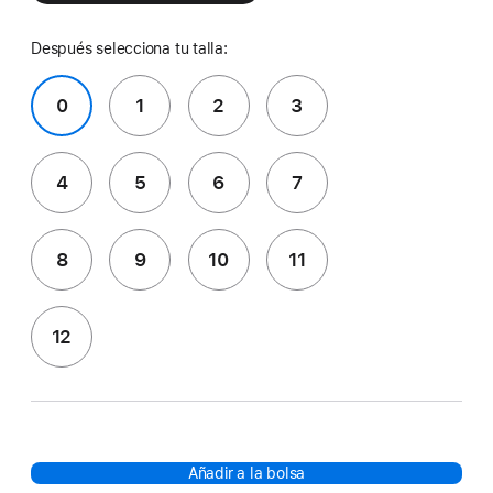
Después selecciona tu talla:
0
1
2
3
4
5
6
7
8
9
10
11
12
Añadir a la bolsa