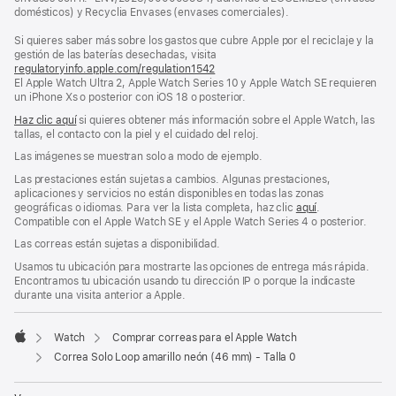
domésticos) y Recyclia Envases (envases comerciales).
Si quieres saber más sobre los gastos que cubre Apple por el reciclaje y la
gestión de las baterías desechadas, visita
regulatoryinfo.apple.com/regulation1542
(se
El Apple Watch Ultra 2, Apple Watch Series 10 y Apple Watch SE requieren
abre
un iPhone Xs o posterior con iOS 18 o posterior.
en
una
Haz clic aquí
si quieres obtener más información sobre el Apple Watch, las
ventana
tallas, el contacto con la piel y el cuidado del reloj.
nueva)
Las imágenes se muestran solo a modo de ejemplo.
Las prestaciones están sujetas a cambios. Algunas prestaciones,
aplicaciones y servicios no están disponibles en todas las zonas
geográficas o idiomas. Para ver la lista completa, haz clic
aquí
.
Compatible con el Apple Watch SE y el Apple Watch Series 4 o posterior.
Las correas están sujetas a disponibilidad.
Usamos tu ubicación para mostrarte las opciones de entrega más rápida.
Encontramos tu ubicación usando tu dirección IP o porque la indicaste
durante una visita anterior a Apple.
Watch
Comprar correas para el Apple Watch
Apple
Correa Solo Loop amarillo neón (46 mm) - Talla 0