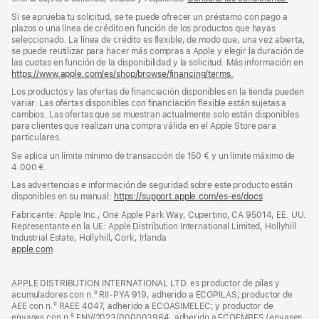
Si se aprueba tu solicitud, se te puede ofrecer un préstamo con pago a
plazos o una línea de crédito en función de los productos que hayas
seleccionado. La línea de crédito es flexible, de modo que, una vez abierta,
se puede reutilizar para hacer más compras a Apple y elegir la duración de
las cuotas en función de la disponibilidad y la solicitud. Más información en
https://www.apple.com/es/shop/browse/financing/terms.
Los productos y las ofertas de financiación disponibles en la tienda pueden
variar. Las ofertas disponibles con financiación flexible están sujetas a
cambios. Las ofertas que se muestran actualmente solo están disponibles
para clientes que realizan una compra válida en el Apple Store para
particulares.
Se aplica un límite mínimo de transacción de 150 € y un límite máximo de
4.000 €.
Las advertencias e información de seguridad sobre este producto están
disponibles en su manual:
https://support.apple.com/es-es/docs
(se
abre
Fabricante: Apple Inc., One Apple Park Way, Cupertino, CA 95014, EE. UU.
en
Representante en la UE: Apple Distribution International Limited, Hollyhill
una
Industrial Estate, Hollyhill, Cork, Irlanda
ventana
apple.com
(se
nueva)
abre
en
APPLE DISTRIBUTION INTERNATIONAL LTD. es productor de pilas y
una
acumuladores con n.º RII-PYA 919, adherido a ECOPILAS; productor de
ventana
AEE con n.º RAEE 4047, adherido a ECOASIMELEC; y productor de
nueva)
envases con n.º ENV/2023/000003984, adherido a ECOEMBES (envases