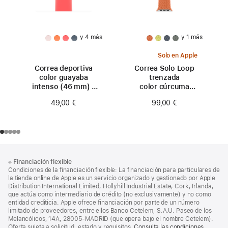
y 4 más
y 1 más
Solo en Apple
Correa deportiva
Correa Solo Loop
color guayaba
trenzada
intenso (46 mm) -
color cúrcuma
Talla S/M
(46 mm) - Talla 0
49,00 €
99,00 €
Nota
Notas
※
Financiación flexible
al
a
Condiciones de la financiación flexible: La financiación para particulares de
pie
pie
la tienda online de Apple es un servicio organizado y gestionado por Apple
Distribution International Limited, Hollyhill Industrial Estate, Cork, Irlanda,
de
que actúa como intermediario de crédito (no exclusivamente) y no como
página
entidad crediticia. Apple ofrece financiación por parte de un número
limitado de proveedores, entre ellos Banco Cetelem, S.A.U. Paseo de los
Melancólicos, 14A, 28005-MADRID (que opera bajo el nombre Cetelem).
Oferta sujeta a solicitud, estado y requisitos.
Consulta las condiciones.