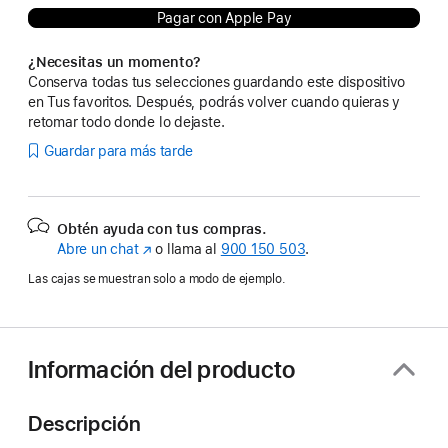
Pagar con Apple Pay
¿Necesitas un momento?
Conserva todas tus selecciones guardando este dispositivo
en Tus favoritos. Después, podrás volver cuando quieras y
retomar todo donde lo dejaste.
Guardar para más tarde
Obtén ayuda con tus compras.
Abre un chat
(Se
o llama al
900 150 503
.
abre
Las cajas se muestran solo a modo de ejemplo.
en
una
ventana
nueva)
Información del producto
Descripción