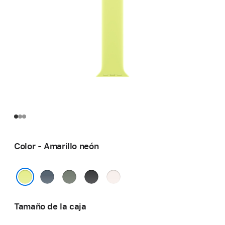
Color - Amarillo neón
Azul
Gris
Negro
Rosa
náutico
verdoso
rubor
Amarillo neón
Tamaño de la caja