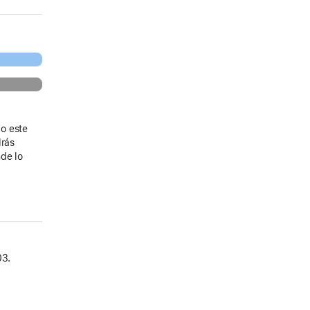
o este
drás
de lo
03.