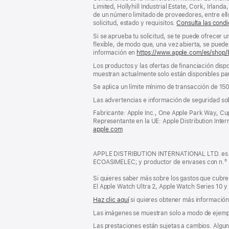
pie
pie
Limited, Hollyhill Industrial Estate, Cork, Irla
de un número limitado de proveedores, entre el
de
solicitud, estado y requisitos.
Consulta las condi
página
Si se aprueba tu solicitud, se te puede ofrecer 
flexible, de modo que, una vez abierta, se puede 
información en
https://www.apple.com/es/shop/
Los productos y las ofertas de financiación dispo
muestran actualmente solo están disponibles par
Se aplica un límite mínimo de transacción de 15
Las advertencias e información de seguridad so
Fabricante: Apple Inc., One Apple Park Way, Cu
Representante en la UE: Apple Distribution Interna
apple.com
(se
abre
en
APPLE DISTRIBUTION INTERNATIONAL LTD. es pro
una
ECOASIMELEC; y productor de envases con n.º
ventana
nueva)
Si quieres saber más sobre los gastos que cubre 
El Apple Watch Ultra 2, Apple Watch Series 10 y
Haz clic aquí
si quieres obtener más información s
Las imágenes se muestran solo a modo de ejemp
Las prestaciones están sujetas a cambios. Alguna