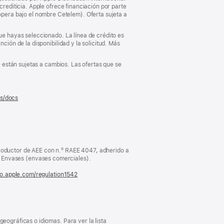
crediticia. Apple ofrece financiación por parte
pera bajo el nombre Cetelem). Oferta sujeta a
que hayas seleccionado. La línea de crédito es
ción de la disponibilidad y la solicitud. Más
e están sujetas a cambios. Las ofertas que se
es/docs
(se
abre
en
una
ventana
nueva)
oductor de AEE con n.º RAEE 4047, adherido a
Envases (envases comerciales).
fo.apple.com/regulation1542
(se
abre
en
una
ventana
nueva)
eográficas o idiomas. Para ver la lista