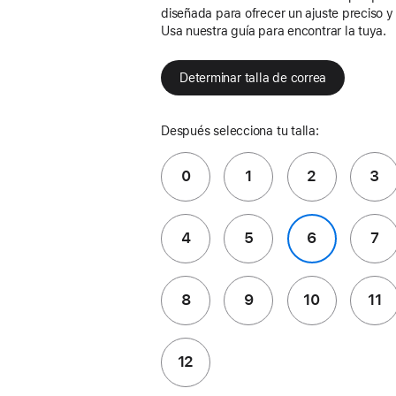
diseñada para ofrecer un ajuste preciso 
Usa nuestra guía para encontrar la tuya.
Determinar talla de correa
Después selecciona tu talla:
0
1
2
3
4
5
6
7
8
9
10
11
12