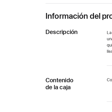
ventana
nueva)
Información del p
Descripción
La
un
qu
li
Contenido
Co
de la caja