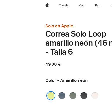
Apple
Tienda
Mac
iPad
Solo en Apple
Correa Solo Loop
amarillo neón (46
- Talla 6
49,00 €
Color - Amarillo neón
Azul
Gris
Negro
Rosa
náutico
verdoso
rubor
Amarillo neón