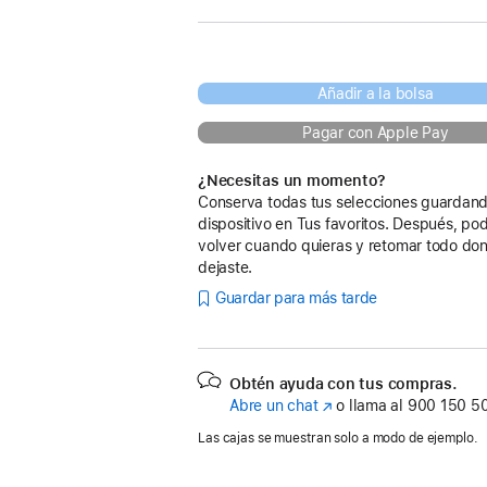
Añadir a la bolsa
Pagar con Apple Pay
¿Necesitas un momento?
Conserva todas tus selecciones guardand
dispositivo en Tus favoritos. Después, po
volver cuando quieras y retomar todo don
dejaste.
Guardar para más tarde
Obtén ayuda con tus compras.
Abre un chat
(Se
o llama al
900 150 5
abre
Las cajas se muestran solo a modo de ejemplo.
en
una