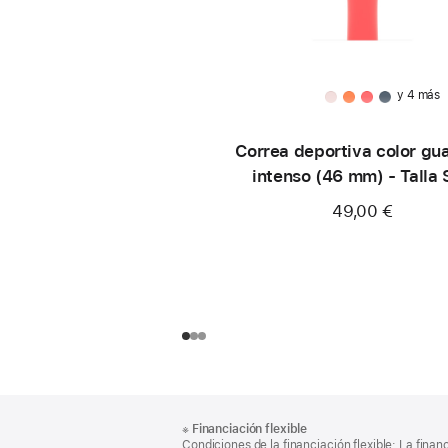
y 4 más
Correa deportiva color gu
intenso (46 mm) - Talla
49,00 €
Nota
Notas
※
Financiación flexible
al
a
Condiciones de la financiación flexible: La finan