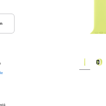
m
e
de
está