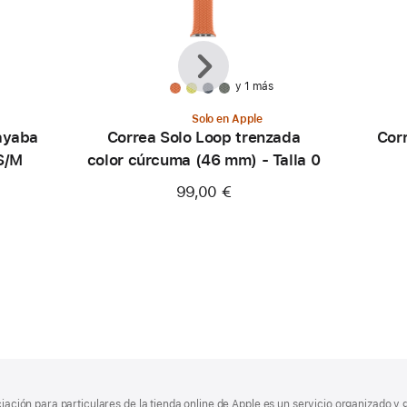
Anterior
Siguiente
y 1 más
Solo en Apple
ayaba
Correa Solo Loop trenzada
Corr
 S/M
color cúrcuma (46 mm) - Talla 0
99,00 €
ciación para particulares de la tienda online de Apple es un servicio organizado y 