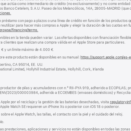
nda, que actúa como intermediario de crédito (no exclusivamente) y no como entidad 
los Banco Cetelem, S.A.U. Paseo de los Melancólicos, 14A, 28005-MADRID (que o
ciones.
un préstamo con pago a plazos o una línea de crédito en función de los productos 
reutilizar para hacer más compras a Apple y elegir la duración de las cuotas en fun
browse/financing/terms.
nibles en la tienda pueden variar. Las ofertas disponibles con financiación flexibl
a clientes que realizan una compra válida en el Apple Store para particulares.
0 € y un límite máximo de 4.000 €.
bre este producto están disponibles en su manual:
https://support.apple.com/es-
pertino, CA 95014, EE. UU.
tional Limited, Hollyhill Industrial Estate, Hollyhill, Cork, Irlanda
ductor de pilas y acumuladores con n.º RII-PYA 919, adherido a ECOPILAS; pr
 ENV/2023/000003984, adherido a ECOEMBES (envases domésticos) y Recyclia 
Apple por el reciclaje y la gestión de las baterías desechadas, visita
regulatoryin
 Apple Watch SE requieren un iPhone Xs o posterior con iOS 18 o posterior.
obre el Apple Watch, las tallas, el contacto con la piel y el cuidado del reloj.
lo.
s prestaciones, aplicaciones y servicios no están disponibles en todas las zonas g