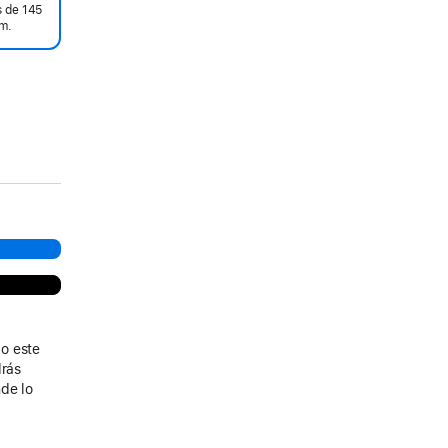
 de 145
m.
o este
drás
de lo