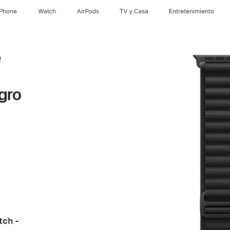
iPhone
Watch
AirPods
TV y Casa
Entretenimiento
e
egro
tch -