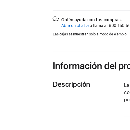
Obtén ayuda con tus compras.
Abre un chat
(Se
o llama al
900 150 5
abre
Las cajas se muestran solo a modo de ejemplo.
en
una
ventana
nueva)
Información del p
Descripción
La
co
po