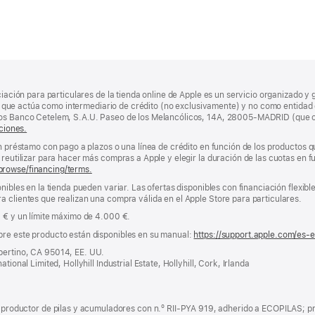
ciación para particulares de la tienda online de Apple es un servicio organizado y 
nda, que actúa como intermediario de crédito (no exclusivamente) y no como entidad 
los Banco Cetelem, S.A.U. Paseo de los Melancólicos, 14A, 28005-MADRID (que o
ciones.
un préstamo con pago a plazos o una línea de crédito en función de los productos 
reutilizar para hacer más compras a Apple y elegir la duración de las cuotas en fun
browse/financing/terms.
nibles en la tienda pueden variar. Las ofertas disponibles con financiación flexibl
a clientes que realizan una compra válida en el Apple Store para particulares.
0 € y un límite máximo de 4.000 €.
bre este producto están disponibles en su manual:
https://support.apple.com/es-
pertino, CA 95014, EE. UU.
tional Limited, Hollyhill Industrial Estate, Hollyhill, Cork, Irlanda
ductor de pilas y acumuladores con n.º RII-PYA 919, adherido a ECOPILAS; pr