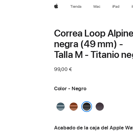
Apple
Tienda
Mac
iPad
Correa Loop Alpin
negra (49 mm) -
Talla M - Titanio n
99,00 €
Color - Negro
Azul
Terracota
Índigo
claro
Negro
Acabado de la caja del Apple Wa