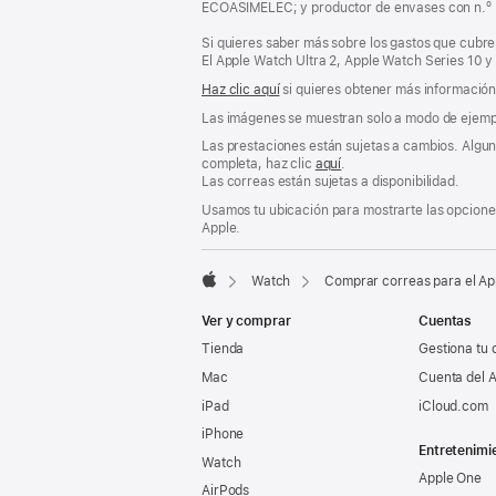
ECOASIMELEC; y productor de envases con n.º
ventana
nueva)
Si quieres saber más sobre los gastos que cubre 
El Apple Watch Ultra 2, Apple Watch Series 10 y
Haz clic aquí
si quieres obtener más información s
Las imágenes se muestran solo a modo de ejemp
Las prestaciones están sujetas a cambios. Alguna
completa, haz clic
aquí
.
Las correas están sujetas a disponibilidad.
Usamos tu ubicación para mostrarte las opciones
Apple.
Watch
Comprar correas para el A
Apple
Ver y comprar
Cuentas
Tienda
Gestiona tu 
Mac
Cuenta del A
iPad
iCloud.com
iPhone
Entretenimi
Watch
Apple One
AirPods