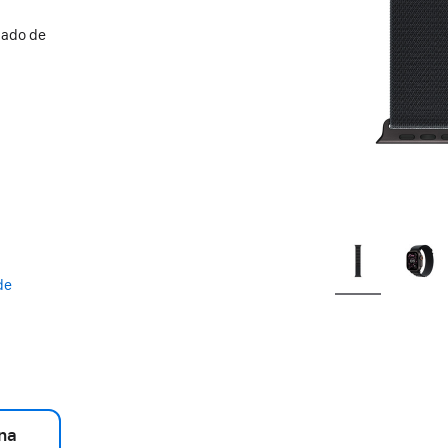
bado de
de
na