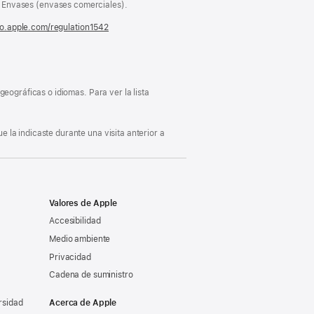
Envases (envases comerciales).
fo.apple.com/regulation1542
(se
abre
en
una
ventana
nueva)
eográficas o idiomas. Para ver la lista
 la indicaste durante una visita anterior a
Valores de Apple
Accesibilidad
Medio ambiente
Privacidad
Cadena de suministro
rsidad
Acerca de Apple