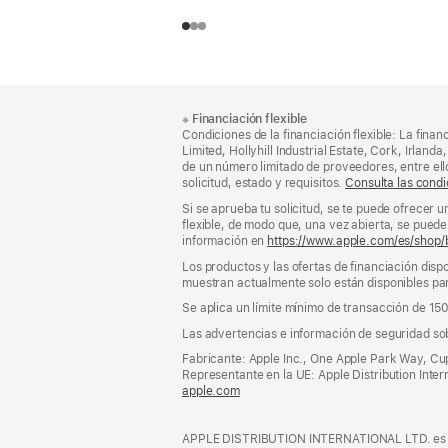
Nota
Notas
※
Financiación flexible
al
a
Condiciones de la financiación flexible: La finan
pie
pie
Limited, Hollyhill Industrial Estate, Cork, Irla
de un número limitado de proveedores, entre el
de
solicitud, estado y requisitos.
Consulta las condi
página
Si se aprueba tu solicitud, se te puede ofrecer 
flexible, de modo que, una vez abierta, se puede 
información en
https://www.apple.com/es/shop/
Los productos y las ofertas de financiación dispo
muestran actualmente solo están disponibles par
Se aplica un límite mínimo de transacción de 15
Las advertencias e información de seguridad so
Fabricante: Apple Inc., One Apple Park Way, Cu
Representante en la UE: Apple Distribution Interna
apple.com
(se
abre
en
APPLE DISTRIBUTION INTERNATIONAL LTD. es pro
una