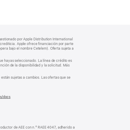
gestionado por Apple Distribution International
crediticia. Apple ofrece financiación por parte
pera bajo el nombre Cetelem). Oferta sujeta a
que hayas seleccionado. La línea de crédito es
ción de la disponibilidad y la solicitud. Más
e están sujetas a cambios. Las ofertas que se
es/docs
(se
abre
en
una
ventana
nueva)
oductor de AEE con n.º RAEE 4047, adherido a