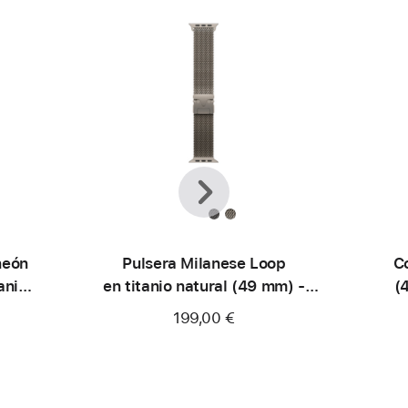
Anterior
Siguiente
neón
Pulsera Milanese Loop
C
anio
en titanio natural (49 mm) -
(
Talla S
199,00 €