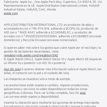
Fabricante: Apple Inc., One Apple Park Way, Cupertino, CA 95014, EE. UU.
en
Representante en la UE: Apple Distribution International Limited, Hollyhill
una
Industrial Estate, Hollyhill, Cork, Irlanda
ventana
apple.com
(se
nueva)
abre
en
APPLE DISTRIBUTION INTERNATIONAL LTD. es productor de pilas y
una
acumuladores con n.º RII-PYA 919, adherido a ECOPILAS; productor de
ventana
AEE con n.º RAEE 4047, adherido a ECOASIMELEC; y productor de
nueva)
envases con n.º ENV/2023/000003984, adherido a ECOEMBES (envases
domésticos) y Recyclia Envases (envases comerciales).
Si quieres saber más sobre los gastos que cubre Apple por el reciclaje y la
gestión de las baterías desechadas, visita
regulatoryinfo.apple.com/regulation1542
(se
El Apple Watch Ultra 2, Apple Watch Series 10 y Apple Watch SE requieren
abre
un iPhone Xs o posterior con iOS 18 o posterior.
en
una
Haz clic aquí
si quieres obtener más información sobre el Apple Watch, las
ventana
tallas, el contacto con la piel y el cuidado del reloj.
nueva)
Las imágenes se muestran solo a modo de ejemplo.
Las prestaciones están sujetas a cambios. Algunas prestaciones,
aplicaciones y servicios no están disponibles en todas las zonas
geográficas o idiomas. Para ver la lista completa, haz clic
aquí
.
Las correas están sujetas a disponibilidad.
Usamos tu ubicación para mostrarte las opciones de entrega más rápida.
Encontramos tu ubicación usando tu dirección IP o porque la indicaste