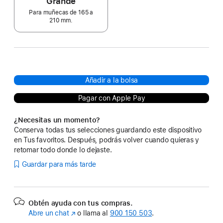
Grande
Para muñecas de 165 a
210 mm.
Añadir a la bolsa
Pagar con Apple Pay
¿Necesitas un momento?
Conserva todas tus selecciones guardando este dispositivo
en Tus favoritos. Después, podrás volver cuando quieras y
retomar todo donde lo dejaste.
Guardar para más tarde
Obtén ayuda con tus compras.
Abre un chat
(Se
o llama al
900 150 503
.