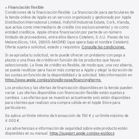
Nota
Notas
※
Financiación flexible
al
a
Condiciones de la financiación flexible: La financiación para particulares de
pie
pie
la tienda online de Apple es un servicio organizado y gestionado por Apple
Distribution International Limited, Hollyhill Industrial Estate, Cork, Irlanda,
de
que actúa como intermediario de crédito (no exclusivamente) y no como
página
entidad crediticia. Apple ofrece financiación por parte de un número
limitado de proveedores, entre ellos Banco Cetelem, S.A.U. Paseo de los
Melancólicos, 14A, 28005-MADRID (que opera bajo el nombre Cetelem).
Oferta sujeta a solicitud, estado y requisitos.
Consulta las condiciones.
Si se aprueba tu solicitud, se te puede ofrecer un préstamo con pago a
plazos o una línea de crédito en función de los productos que hayas
seleccionado. La línea de crédito es flexible, de modo que, una vez abierta,
se puede reutilizar para hacer más compras a Apple y elegir la duración de
las cuotas en función de la disponibilidad y la solicitud. Más información en
https://www.apple.com/es/shop/browse/financing/terms.
Los productos y las ofertas de financiación disponibles en la tienda pueden
variar. Las ofertas disponibles con financiación flexible están sujetas a
cambios. Las ofertas que se muestran actualmente solo están disponibles
para clientes que realizan una compra válida en el Apple Store para
particulares.
Se aplica un límite mínimo de transacción de 150 € y un límite máximo de
4.000 €.
Las advertencias e información de seguridad sobre este producto están
disponibles en su manual:
https://support.apple.com/es-es/docs
(se
abre