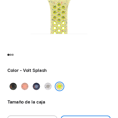
Color - Volt Splash
Negro
Rosa
Azul
Gris
noche
alba
satén
velado
Volt Splash
Tamaño de la caja