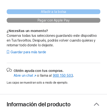
Añadir a la bolsa
Pagar con Apple Pay
¿Necesitas un momento?
Conserva todas tus selecciones guardando este dispositivo
en Tus favoritos. Después, podrás volver cuando quieras y
retomar todo donde lo dejaste.
Guardar para más tarde
Obtén ayuda con tus compras.
Abre un chat
(Se
o llama al
900 150 503
.
abre
Las cajas se muestran solo a modo de ejemplo.
en
una
ventana
nueva)
Información del producto