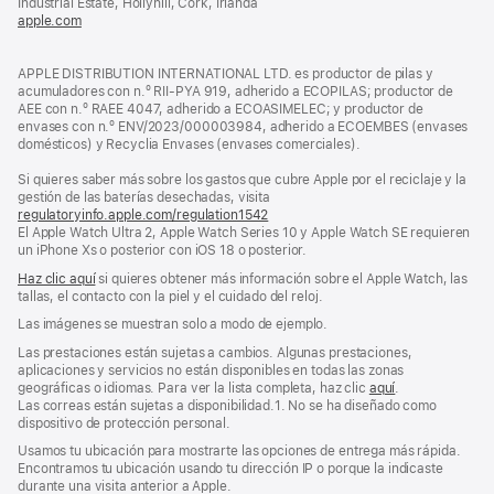
Industrial Estate, Hollyhill, Cork, Irlanda
ventana
apple.com
(se
nueva)
abre
en
APPLE DISTRIBUTION INTERNATIONAL LTD. es productor de pilas y
una
acumuladores con n.º RII-PYA 919, adherido a ECOPILAS; productor de
ventana
AEE con n.º RAEE 4047, adherido a ECOASIMELEC; y productor de
nueva)
envases con n.º ENV/2023/000003984, adherido a ECOEMBES (envases
domésticos) y Recyclia Envases (envases comerciales).
Si quieres saber más sobre los gastos que cubre Apple por el reciclaje y la
gestión de las baterías desechadas, visita
regulatoryinfo.apple.com/regulation1542
(se
El Apple Watch Ultra 2, Apple Watch Series 10 y Apple Watch SE requieren
abre
un iPhone Xs o posterior con iOS 18 o posterior.
en
una
Haz clic aquí
si quieres obtener más información sobre el Apple Watch, las
ventana
tallas, el contacto con la piel y el cuidado del reloj.
nueva)
Las imágenes se muestran solo a modo de ejemplo.
Las prestaciones están sujetas a cambios. Algunas prestaciones,
aplicaciones y servicios no están disponibles en todas las zonas
geográficas o idiomas. Para ver la lista completa, haz clic
aquí
.
Las correas están sujetas a disponibilidad.1. No se ha diseñado como
dispositivo de protección personal.
Usamos tu ubicación para mostrarte las opciones de entrega más rápida.
Encontramos tu ubicación usando tu dirección IP o porque la indicaste
durante una visita anterior a Apple.