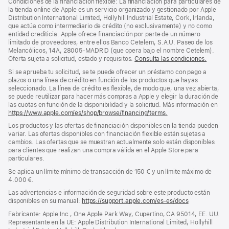
Condiciones de la financiación flexible: La financiación para particulares de
pie
pie
la tienda online de Apple es un servicio organizado y gestionado por Apple
Distribution International Limited, Hollyhill Industrial Estate, Cork, Irlanda,
de
que actúa como intermediario de crédito (no exclusivamente) y no como
página
entidad crediticia. Apple ofrece financiación por parte de un número
limitado de proveedores, entre ellos Banco Cetelem, S.A.U. Paseo de los
Melancólicos, 14A, 28005-MADRID (que opera bajo el nombre Cetelem).
Oferta sujeta a solicitud, estado y requisitos.
Consulta las condiciones.
Si se aprueba tu solicitud, se te puede ofrecer un préstamo con pago a
plazos o una línea de crédito en función de los productos que hayas
seleccionado. La línea de crédito es flexible, de modo que, una vez abierta,
se puede reutilizar para hacer más compras a Apple y elegir la duración de
las cuotas en función de la disponibilidad y la solicitud. Más información en
https://www.apple.com/es/shop/browse/financing/terms.
Los productos y las ofertas de financiación disponibles en la tienda pueden
variar. Las ofertas disponibles con financiación flexible están sujetas a
cambios. Las ofertas que se muestran actualmente solo están disponibles
para clientes que realizan una compra válida en el Apple Store para
particulares.
Se aplica un límite mínimo de transacción de 150 € y un límite máximo de
4.000 €.
Las advertencias e información de seguridad sobre este producto están
disponibles en su manual:
https://support.apple.com/es-es/docs
(se
abre
Fabricante: Apple Inc., One Apple Park Way, Cupertino, CA 95014, EE. UU.
en
Representante en la UE: Apple Distribution International Limited, Hollyhill
una