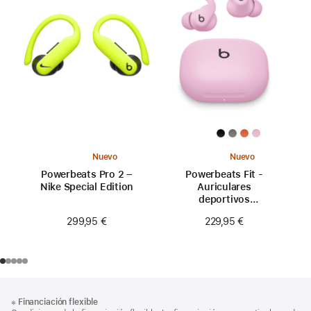
Nuevo
Nuevo
Powerbeats Pro 2 –
Powerbeats Fit -
Nike Special Edition
Auriculares
deportivos
inalámbricos con
299,95 €
229,95 €
ajuste seguro - Rosa
eléctrico
Nota
Notas
※
Financiación flexible
al
a