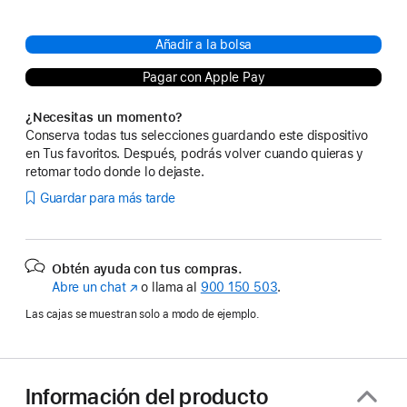
Añadir a la bolsa
Pagar con Apple Pay
¿Necesitas un momento?
Conserva todas tus selecciones guardando este dispositivo
en Tus favoritos. Después, podrás volver cuando quieras y
retomar todo donde lo dejaste.
Guardar para más tarde
Obtén ayuda con tus compras.
Abre un chat
(Se
o llama al
900 150 503
.
abre
Las cajas se muestran solo a modo de ejemplo.
en
una
ventana
nueva)
Información del producto