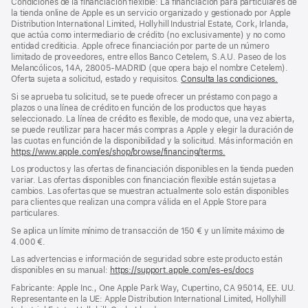
Condiciones de la financiación flexible: La financiación para particulares de
pie
pie
la tienda online de Apple es un servicio organizado y gestionado por Apple
Distribution International Limited, Hollyhill Industrial Estate, Cork, Irlanda,
de
que actúa como intermediario de crédito (no exclusivamente) y no como
página
entidad crediticia. Apple ofrece financiación por parte de un número
limitado de proveedores, entre ellos Banco Cetelem, S.A.U. Paseo de los
Melancólicos, 14A, 28005-MADRID (que opera bajo el nombre Cetelem).
Oferta sujeta a solicitud, estado y requisitos.
Consulta las condiciones.
Si se aprueba tu solicitud, se te puede ofrecer un préstamo con pago a
plazos o una línea de crédito en función de los productos que hayas
seleccionado. La línea de crédito es flexible, de modo que, una vez abierta,
se puede reutilizar para hacer más compras a Apple y elegir la duración de
las cuotas en función de la disponibilidad y la solicitud. Más información en
https://www.apple.com/es/shop/browse/financing/terms.
Los productos y las ofertas de financiación disponibles en la tienda pueden
variar. Las ofertas disponibles con financiación flexible están sujetas a
cambios. Las ofertas que se muestran actualmente solo están disponibles
para clientes que realizan una compra válida en el Apple Store para
particulares.
Se aplica un límite mínimo de transacción de 150 € y un límite máximo de
4.000 €.
Las advertencias e información de seguridad sobre este producto están
disponibles en su manual:
https://support.apple.com/es-es/docs
(se
abre
Fabricante: Apple Inc., One Apple Park Way, Cupertino, CA 95014, EE. UU.
en
Representante en la UE: Apple Distribution International Limited, Hollyhill
una