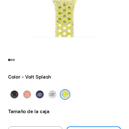
Color - Volt Splash
Negro
Rosa
Azul
Gris
noche
alba
satén
velado
Volt Splash
Tamaño de la caja