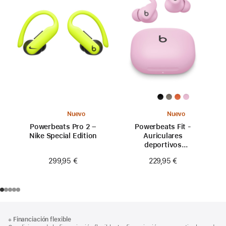
Nuevo
Nuevo
Powerbeats Pro 2 –
Powerbeats Fit -
Nike Special Edition
Auriculares
deportivos
inalámbricos con
299,95 €
229,95 €
ajuste seguro - Rosa
eléctrico
Nota
Notas
※
Financiación flexible
al
a