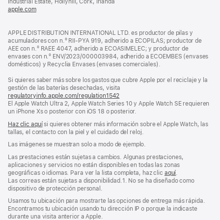
Industrial Estate, Hollyhill, Cork, Irlanda
ventana
apple.com
(se
nueva)
abre
en
APPLE DISTRIBUTION INTERNATIONAL LTD. es productor de pilas y
una
acumuladores con n.º RII-PYA 919, adherido a ECOPILAS; productor de
ventana
AEE con n.º RAEE 4047, adherido a ECOASIMELEC; y productor de
nueva)
envases con n.º ENV/2023/000003984, adherido a ECOEMBES (envases
domésticos) y Recyclia Envases (envases comerciales).
Si quieres saber más sobre los gastos que cubre Apple por el reciclaje y la
gestión de las baterías desechadas, visita
regulatoryinfo.apple.com/regulation1542
(se
El Apple Watch Ultra 2, Apple Watch Series 10 y Apple Watch SE requieren
abre
un iPhone Xs o posterior con iOS 18 o posterior.
en
una
Haz clic aquí
si quieres obtener más información sobre el Apple Watch, las
ventana
tallas, el contacto con la piel y el cuidado del reloj.
nueva)
Las imágenes se muestran solo a modo de ejemplo.
Las prestaciones están sujetas a cambios. Algunas prestaciones,
aplicaciones y servicios no están disponibles en todas las zonas
geográficas o idiomas. Para ver la lista completa, haz clic
aquí
.
Las correas están sujetas a disponibilidad.1. No se ha diseñado como
dispositivo de protección personal.
Usamos tu ubicación para mostrarte las opciones de entrega más rápida.
Encontramos tu ubicación usando tu dirección IP o porque la indicaste
durante una visita anterior a Apple.