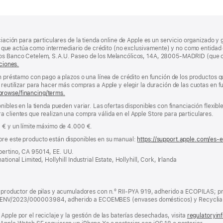
ciación para particulares de la tienda online de Apple es un servicio organizado y 
nda, que actúa como intermediario de crédito (no exclusivamente) y no como entidad 
los Banco Cetelem, S.A.U. Paseo de los Melancólicos, 14A, 28005-MADRID (que o
ciones.
un préstamo con pago a plazos o una línea de crédito en función de los productos 
reutilizar para hacer más compras a Apple y elegir la duración de las cuotas en fun
browse/financing/terms.
nibles en la tienda pueden variar. Las ofertas disponibles con financiación flexibl
a clientes que realizan una compra válida en el Apple Store para particulares.
0 € y un límite máximo de 4.000 €.
bre este producto están disponibles en su manual:
https://support.apple.com/es-
pertino, CA 95014, EE. UU.
tional Limited, Hollyhill Industrial Estate, Hollyhill, Cork, Irlanda
ductor de pilas y acumuladores con n.º RII-PYA 919, adherido a ECOPILAS; pr
 ENV/2023/000003984, adherido a ECOEMBES (envases domésticos) y Recyclia 
Apple por el reciclaje y la gestión de las baterías desechadas, visita
regulatoryin