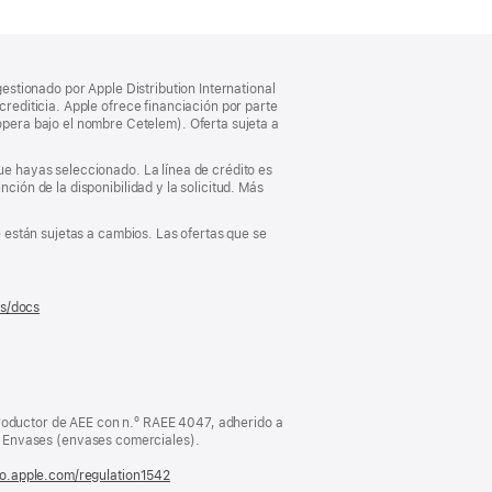
gestionado por Apple Distribution International
crediticia. Apple ofrece financiación por parte
pera bajo el nombre Cetelem). Oferta sujeta a
que hayas seleccionado. La línea de crédito es
ción de la disponibilidad y la solicitud. Más
e están sujetas a cambios. Las ofertas que se
es/docs
(se
abre
en
una
ventana
nueva)
oductor de AEE con n.º RAEE 4047, adherido a
Envases (envases comerciales).
fo.apple.com/regulation1542
(se