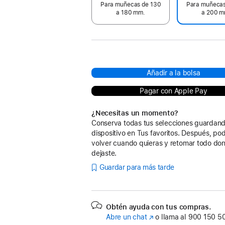
Para muñecas de 130
Para muñecas
a 180 mm.
a 200 m
Añadir a la bolsa
Pagar con Apple Pay
¿Necesitas un momento?
Conserva todas tus selecciones guardand
dispositivo en Tus favoritos. Después, po
volver cuando quieras y retomar todo don
dejaste.
Guardar para más tarde
Obtén ayuda con tus compras.
Abre un chat
(Se
o llama al
900 150 5