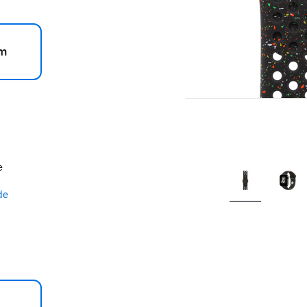
m
e
de