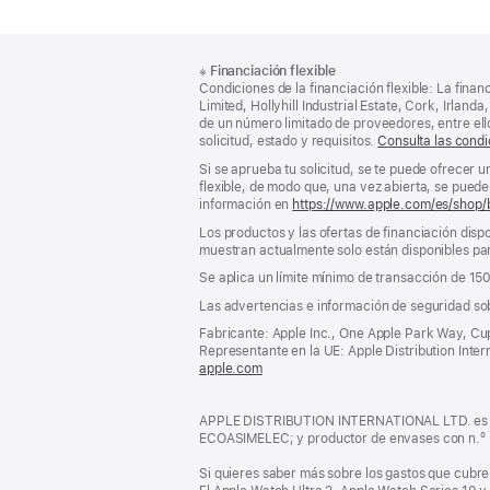
Nota
Notas
※
Financiación flexible
al
a
Condiciones de la financiación flexible: La finan
pie
pie
Limited, Hollyhill Industrial Estate, Cork, Irla
de un número limitado de proveedores, entre el
de
solicitud, estado y requisitos.
Consulta las condi
página
Si se aprueba tu solicitud, se te puede ofrecer 
flexible, de modo que, una vez abierta, se puede 
información en
https://www.apple.com/es/shop/
Los productos y las ofertas de financiación dispo
muestran actualmente solo están disponibles par
Se aplica un límite mínimo de transacción de 15
Las advertencias e información de seguridad so
Fabricante: Apple Inc., One Apple Park Way, Cu
Representante en la UE: Apple Distribution Interna
apple.com
(se
abre
en
APPLE DISTRIBUTION INTERNATIONAL LTD. es pro
una
ECOASIMELEC; y productor de envases con n.º
ventana
nueva)
Si quieres saber más sobre los gastos que cubre 