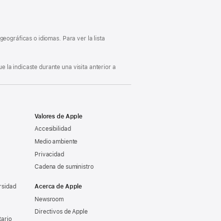
abre
en
una
ventana
nueva)
eográficas o idiomas. Para ver la lista
 la indicaste durante una visita anterior a
Valores de Apple
Accesibilidad
Medio ambiente
Privacidad
Cadena de suministro
rsidad
Acerca de Apple
Newsroom
Directivos de Apple
tario