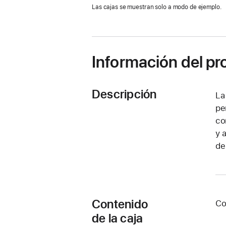
abre
Las cajas se muestran solo a modo de ejemplo.
en
una
ventana
nueva)
Información del p
Descripción
La
pe
co
y 
de
Contenido
Co
de la caja