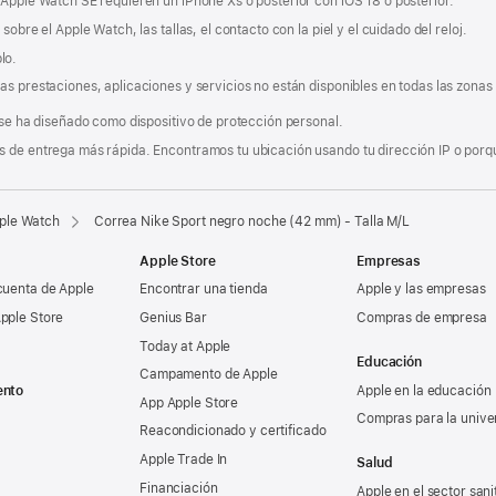
 Apple Watch SE requieren un iPhone Xs o posterior con iOS 18 o posterior.
obre el Apple Watch, las tallas, el contacto con la piel y el cuidado del reloj.
lo.
s prestaciones, aplicaciones y servicios no están disponibles en todas las zonas g
 se ha diseñado como dispositivo de protección personal.
 de entrega más rápida. Encontramos tu ubicación usando tu dirección IP o porque
pple Watch
Correa Nike Sport negro noche (42 mm) - Talla M/L
Apple Store
Empresas
cuenta de Apple
Encontrar una tienda
Apple y las empresas
pple Store
Genius Bar
Compras de empresa
Today at Apple
Educación
Campamento de Apple
ento
Apple en la educación
App Apple Store
Compras para la unive
Reacondicionado y certificado
Apple Trade In
Salud
Financiación
Apple en el sector sani