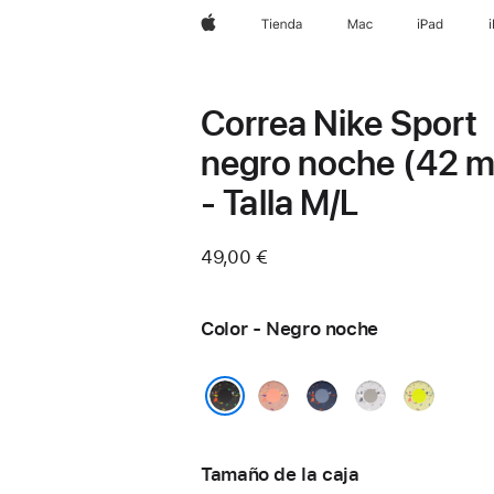
Apple
Tienda
Mac
iPad
Correa Nike Sport
negro noche (42 
- Talla M/L
49,00 €
Color - Negro noche
Rosa
Azul
Gris
Volt
alba
satén
velado
Splash
Negro noche
Tamaño de la caja