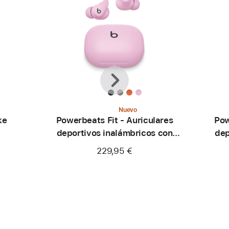
Anterior
Siguiente
Nuevo
ke
Powerbeats Fit - Auriculares
Pow
deportivos inalámbricos con
dep
ajuste seguro - Rosa eléctrico
a
229,95 €