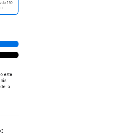
 de 150
m.
o este
drás
de lo
03.