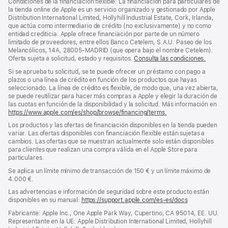
Condiciones de la financiación flexible: La financiación para particulares de
pie
pie
la tienda online de Apple es un servicio organizado y gestionado por Apple
Distribution International Limited, Hollyhill Industrial Estate, Cork, Irlanda,
de
que actúa como intermediario de crédito (no exclusivamente) y no como
página
entidad crediticia. Apple ofrece financiación por parte de un número
limitado de proveedores, entre ellos Banco Cetelem, S.A.U. Paseo de los
Melancólicos, 14A, 28005-MADRID (que opera bajo el nombre Cetelem).
Oferta sujeta a solicitud, estado y requisitos.
Consulta las condiciones.
Si se aprueba tu solicitud, se te puede ofrecer un préstamo con pago a
plazos o una línea de crédito en función de los productos que hayas
seleccionado. La línea de crédito es flexible, de modo que, una vez abierta,
se puede reutilizar para hacer más compras a Apple y elegir la duración de
las cuotas en función de la disponibilidad y la solicitud. Más información en
https://www.apple.com/es/shop/browse/financing/terms.
Los productos y las ofertas de financiación disponibles en la tienda pueden
variar. Las ofertas disponibles con financiación flexible están sujetas a
cambios. Las ofertas que se muestran actualmente solo están disponibles
para clientes que realizan una compra válida en el Apple Store para
particulares.
Se aplica un límite mínimo de transacción de 150 € y un límite máximo de
4.000 €.
Las advertencias e información de seguridad sobre este producto están
disponibles en su manual:
https://support.apple.com/es-es/docs
(se
abre
Fabricante: Apple Inc., One Apple Park Way, Cupertino, CA 95014, EE. UU.
en
Representante en la UE: Apple Distribution International Limited, Hollyhill
una