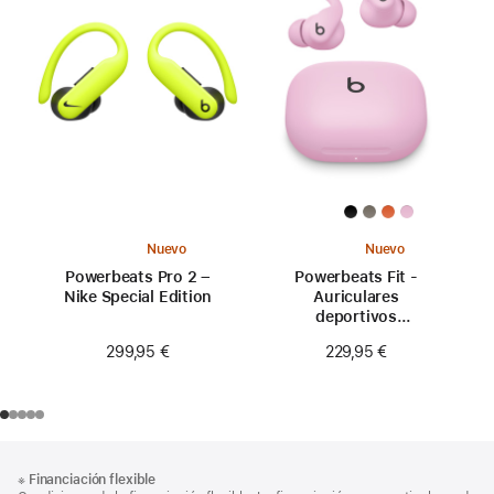
Nuevo
Nuevo
Powerbeats Pro 2 –
Powerbeats Fit -
Nike Special Edition
Auriculares
deportivos
inalámbricos con
299,95 €
229,95 €
ajuste seguro - Rosa
eléctrico
Nota
Notas
※
Financiación flexible
al
a