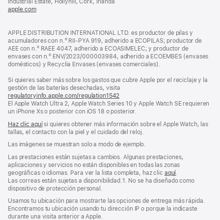
Industrial Estate, Hollyhill, Cork, Irlanda
ventana
apple.com
(se
nueva)
abre
en
APPLE DISTRIBUTION INTERNATIONAL LTD. es productor de pilas y
una
acumuladores con n.º RII-PYA 919, adherido a ECOPILAS; productor de
ventana
AEE con n.º RAEE 4047, adherido a ECOASIMELEC; y productor de
nueva)
envases con n.º ENV/2023/000003984, adherido a ECOEMBES (envases
domésticos) y Recyclia Envases (envases comerciales).
Si quieres saber más sobre los gastos que cubre Apple por el reciclaje y la
gestión de las baterías desechadas, visita
regulatoryinfo.apple.com/regulation1542
(se
El Apple Watch Ultra 2, Apple Watch Series 10 y Apple Watch SE requieren
abre
un iPhone Xs o posterior con iOS 18 o posterior.
en
una
Haz clic aquí
si quieres obtener más información sobre el Apple Watch, las
ventana
tallas, el contacto con la piel y el cuidado del reloj.
nueva)
Las imágenes se muestran solo a modo de ejemplo.
Las prestaciones están sujetas a cambios. Algunas prestaciones,
aplicaciones y servicios no están disponibles en todas las zonas
geográficas o idiomas. Para ver la lista completa, haz clic
aquí
.
Las correas están sujetas a disponibilidad.1. No se ha diseñado como
dispositivo de protección personal.
Usamos tu ubicación para mostrarte las opciones de entrega más rápida.
Encontramos tu ubicación usando tu dirección IP o porque la indicaste
durante una visita anterior a Apple.