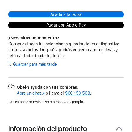
Añadir a la bolsa
Pagar con Apple Pay
¿Necesitas un momento?
Conserva todas tus selecciones guardando este dispositivo
en Tus favoritos. Después, podrás volver cuando quieras y
retomar todo donde lo dejaste.
Guardar para más tarde
Obtén ayuda con tus compras.
Abre un chat
(Se
o llama al
900 150 503
.
abre
Las cajas se muestran solo a modo de ejemplo.
en
una
ventana
nueva)
Información del producto