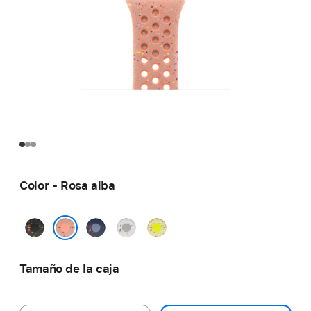
Color - Rosa alba
Negro
Azul
Gris
Volt
noche
satén
velado
Splash
Rosa alba
Tamaño de la caja