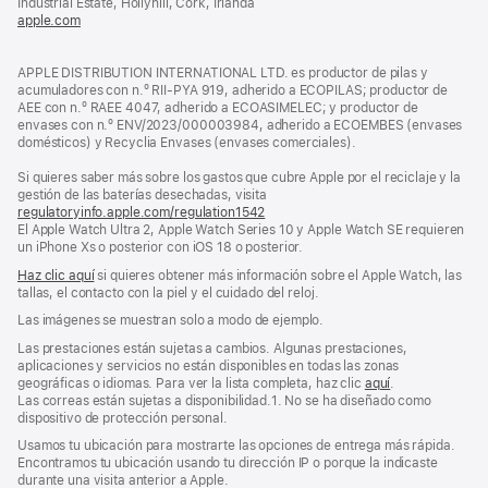
Industrial Estate, Hollyhill, Cork, Irlanda
ventana
apple.com
(se
nueva)
abre
en
APPLE DISTRIBUTION INTERNATIONAL LTD. es productor de pilas y
una
acumuladores con n.º RII-PYA 919, adherido a ECOPILAS; productor de
ventana
AEE con n.º RAEE 4047, adherido a ECOASIMELEC; y productor de
nueva)
envases con n.º ENV/2023/000003984, adherido a ECOEMBES (envases
domésticos) y Recyclia Envases (envases comerciales).
Si quieres saber más sobre los gastos que cubre Apple por el reciclaje y la
gestión de las baterías desechadas, visita
regulatoryinfo.apple.com/regulation1542
(se
El Apple Watch Ultra 2, Apple Watch Series 10 y Apple Watch SE requieren
abre
un iPhone Xs o posterior con iOS 18 o posterior.
en
una
Haz clic aquí
si quieres obtener más información sobre el Apple Watch, las
ventana
tallas, el contacto con la piel y el cuidado del reloj.
nueva)
Las imágenes se muestran solo a modo de ejemplo.
Las prestaciones están sujetas a cambios. Algunas prestaciones,
aplicaciones y servicios no están disponibles en todas las zonas
geográficas o idiomas. Para ver la lista completa, haz clic
aquí
.
Las correas están sujetas a disponibilidad.1. No se ha diseñado como
dispositivo de protección personal.
Usamos tu ubicación para mostrarte las opciones de entrega más rápida.
Encontramos tu ubicación usando tu dirección IP o porque la indicaste
durante una visita anterior a Apple.