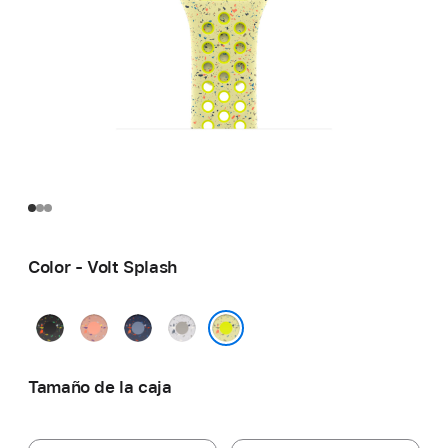
Color - Volt Splash
Negro
Rosa
Azul
Gris
noche
alba
satén
velado
Volt Splash
Tamaño de la caja