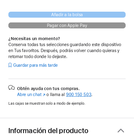
Añadir a la bolsa
Pagar con Apple Pay
¿Necesitas un momento?
Conserva todas tus selecciones guardando este dispositivo
en Tus favoritos. Después, podrás volver cuando quieras y
retomar todo donde lo dejaste.
Guardar para más tarde
Obtén ayuda con tus compras.
Abre un chat
(Se
o llama al
900 150 503
.
abre
Las cajas se muestran solo a modo de ejemplo.
en
una
ventana
nueva)
Información del producto