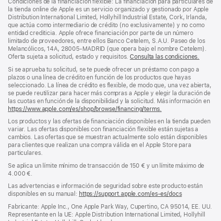
Condiciones de la financiación flexible: La financiación para particulares de
pie
pie
la tienda online de Apple es un servicio organizado y gestionado por Apple
Distribution International Limited, Hollyhill Industrial Estate, Cork, Irlanda,
de
que actúa como intermediario de crédito (no exclusivamente) y no como
página
entidad crediticia. Apple ofrece financiación por parte de un número
limitado de proveedores, entre ellos Banco Cetelem, S.A.U. Paseo de los
Melancólicos, 14A, 28005-MADRID (que opera bajo el nombre Cetelem).
Oferta sujeta a solicitud, estado y requisitos.
Consulta las condiciones.
Si se aprueba tu solicitud, se te puede ofrecer un préstamo con pago a
plazos o una línea de crédito en función de los productos que hayas
seleccionado. La línea de crédito es flexible, de modo que, una vez abierta,
se puede reutilizar para hacer más compras a Apple y elegir la duración de
las cuotas en función de la disponibilidad y la solicitud. Más información en
https://www.apple.com/es/shop/browse/financing/terms.
Los productos y las ofertas de financiación disponibles en la tienda pueden
variar. Las ofertas disponibles con financiación flexible están sujetas a
cambios. Las ofertas que se muestran actualmente solo están disponibles
para clientes que realizan una compra válida en el Apple Store para
particulares.
Se aplica un límite mínimo de transacción de 150 € y un límite máximo de
4.000 €.
Las advertencias e información de seguridad sobre este producto están
disponibles en su manual:
https://support.apple.com/es-es/docs
(se
abre
Fabricante: Apple Inc., One Apple Park Way, Cupertino, CA 95014, EE. UU.
en
Representante en la UE: Apple Distribution International Limited, Hollyhill
una