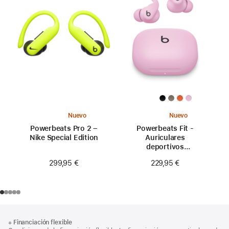
Nuevo
Nuevo
Powerbeats Pro 2 –
Powerbeats Fit -
Nike Special Edition
Auriculares
deportivos
inalámbricos con
299,95 €
229,95 €
ajuste seguro - Rosa
eléctrico
Nota
Notas
※
Financiación flexible
al
a