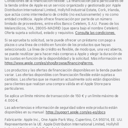
Condiciones de la financiación flexible: La financiación para particulares de
pie
pie
la tienda online de Apple es un servicio organizado y gestionado por Apple
Distribution International Limited, Hollyhill Industrial Estate, Cork, Irlanda,
de
que actúa como intermediario de crédito (no exclusivamente) y no como
página
entidad crediticia. Apple ofrece financiación por parte de un número
limitado de proveedores, entre ellos Banco Cetelem, S.A.U. Paseo de los
Melancólicos, 14A, 28005-MADRID (que opera bajo el nombre Cetelem).
Oferta sujeta a solicitud, estado y requisitos.
Consulta las condiciones.
Si se aprueba tu solicitud, se te puede ofrecer un préstamo con pago a
plazos o una línea de crédito en función de los productos que hayas
seleccionado. La línea de crédito es flexible, de modo que, una vez abierta,
se puede reutilizar para hacer más compras a Apple y elegir la duración de
las cuotas en función de la disponibilidad y la solicitud. Más información en
https://www.apple.com/es/shop/browse/financing/terms.
Los productos y las ofertas de financiación disponibles en la tienda pueden
variar. Las ofertas disponibles con financiación flexible están sujetas a
cambios. Las ofertas que se muestran actualmente solo están disponibles
para clientes que realizan una compra válida en el Apple Store para
particulares.
Se aplica un límite mínimo de transacción de 150 € y un límite máximo de
4.000 €.
Las advertencias e información de seguridad sobre este producto están
disponibles en su manual:
https://support.apple.com/es-es/docs
(se
abre
Fabricante: Apple Inc., One Apple Park Way, Cupertino, CA 95014, EE. UU.
en
Representante en la UE: Apple Distribution International Limited, Hollyhill
una