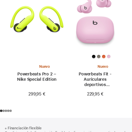
Nuevo
Nuevo
Powerbeats Pro 2 –
Powerbeats Fit -
Nike Special Edition
Auriculares
deportivos
inalámbricos con
299,95 €
229,95 €
ajuste seguro - Rosa
eléctrico
Nota
Notas
※
Financiación flexible
al
a