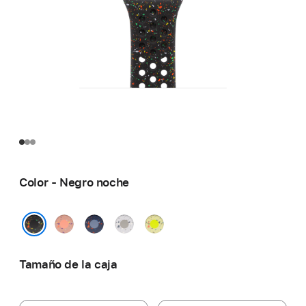
Color - Negro noche
Rosa
Azul
Gris
Volt
alba
satén
velado
Splash
Negro noche
Tamaño de la caja