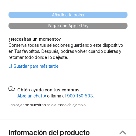
Añadir a la bolsa
Pagar con Apple Pay
¿Necesitas un momento?
Conserva todas tus selecciones guardando este dispositivo
en Tus favoritos. Después, podrás volver cuando quieras y
retomar todo donde lo dejaste.
Guardar para más tarde
Obtén ayuda con tus compras.
Abre un chat
(Se
o llama al
900 150 503
.
abre
Las cajas se muestran solo a modo de ejemplo.
en
una
ventana
nueva)
Información del producto