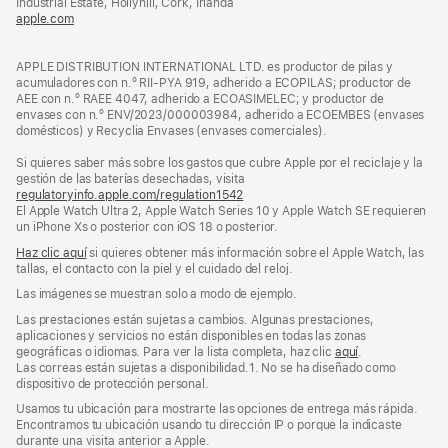
Industrial Estate, Hollyhill, Cork, Irlanda
ventana
apple.com
(se
nueva)
abre
en
APPLE DISTRIBUTION INTERNATIONAL LTD. es productor de pilas y
una
acumuladores con n.º RII-PYA 919, adherido a ECOPILAS; productor de
ventana
AEE con n.º RAEE 4047, adherido a ECOASIMELEC; y productor de
nueva)
envases con n.º ENV/2023/000003984, adherido a ECOEMBES (envases
domésticos) y Recyclia Envases (envases comerciales).
Si quieres saber más sobre los gastos que cubre Apple por el reciclaje y la
gestión de las baterías desechadas, visita
regulatoryinfo.apple.com/regulation1542
(se
El Apple Watch Ultra 2, Apple Watch Series 10 y Apple Watch SE requieren
abre
un iPhone Xs o posterior con iOS 18 o posterior.
en
una
Haz clic aquí
si quieres obtener más información sobre el Apple Watch, las
ventana
tallas, el contacto con la piel y el cuidado del reloj.
nueva)
Las imágenes se muestran solo a modo de ejemplo.
Las prestaciones están sujetas a cambios. Algunas prestaciones,
aplicaciones y servicios no están disponibles en todas las zonas
geográficas o idiomas. Para ver la lista completa, haz clic
aquí
.
Las correas están sujetas a disponibilidad.1. No se ha diseñado como
dispositivo de protección personal.
Usamos tu ubicación para mostrarte las opciones de entrega más rápida.
Encontramos tu ubicación usando tu dirección IP o porque la indicaste
durante una visita anterior a Apple.