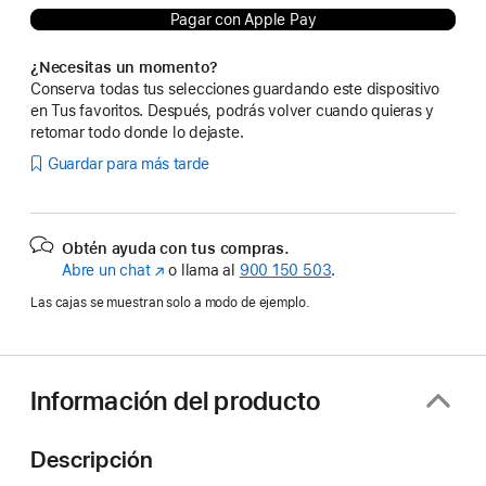
Pagar con Apple Pay
¿Necesitas un momento?
Conserva todas tus selecciones guardando este dispositivo
en Tus favoritos. Después, podrás volver cuando quieras y
retomar todo donde lo dejaste.
Guardar para más tarde
Obtén ayuda con tus compras.
Abre un chat
(Se
o llama al
900 150 503
.
abre
Las cajas se muestran solo a modo de ejemplo.
en
una
ventana
nueva)
Información del producto
Descripción