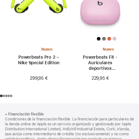
Nuevo
Nuevo
Powerbeats Pro 2 –
Powerbeats Fit -
Nike Special Edition
Auriculares
deportivos
inalámbricos con
299,95 €
229,95 €
ajuste seguro - Rosa
eléctrico
Nota
Notas
※
Financiación flexible
al
a
Condiciones de la financiación flexible: La financiación para particulares de
pie
pie
la tienda online de Apple es un servicio organizado y gestionado por Apple
Distribution International Limited, Hollyhill Industrial Estate, Cork, Irlanda,
de
que actúa como intermediario de crédito (no exclusivamente) y no como