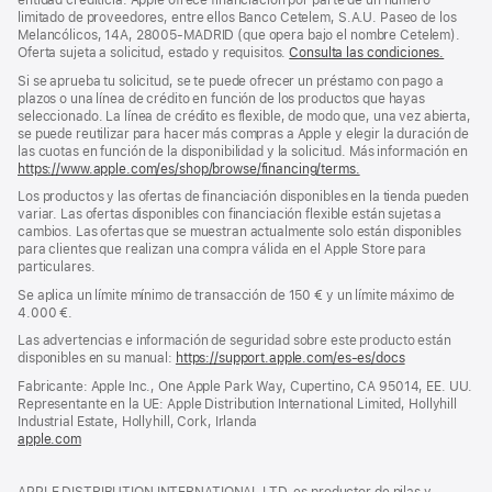
página
entidad crediticia. Apple ofrece financiación por parte de un número
limitado de proveedores, entre ellos Banco Cetelem, S.A.U. Paseo de los
Melancólicos, 14A, 28005-MADRID (que opera bajo el nombre Cetelem).
Oferta sujeta a solicitud, estado y requisitos.
Consulta las condiciones.
Si se aprueba tu solicitud, se te puede ofrecer un préstamo con pago a
plazos o una línea de crédito en función de los productos que hayas
seleccionado. La línea de crédito es flexible, de modo que, una vez abierta,
se puede reutilizar para hacer más compras a Apple y elegir la duración de
las cuotas en función de la disponibilidad y la solicitud. Más información en
https://www.apple.com/es/shop/browse/financing/terms.
Los productos y las ofertas de financiación disponibles en la tienda pueden
variar. Las ofertas disponibles con financiación flexible están sujetas a
cambios. Las ofertas que se muestran actualmente solo están disponibles
para clientes que realizan una compra válida en el Apple Store para
particulares.
Se aplica un límite mínimo de transacción de 150 € y un límite máximo de
4.000 €.
Las advertencias e información de seguridad sobre este producto están
disponibles en su manual:
https://support.apple.com/es-es/docs
(se
abre
Fabricante: Apple Inc., One Apple Park Way, Cupertino, CA 95014, EE. UU.
en
Representante en la UE: Apple Distribution International Limited, Hollyhill
una
Industrial Estate, Hollyhill, Cork, Irlanda
ventana
apple.com
(se
nueva)
abre
en