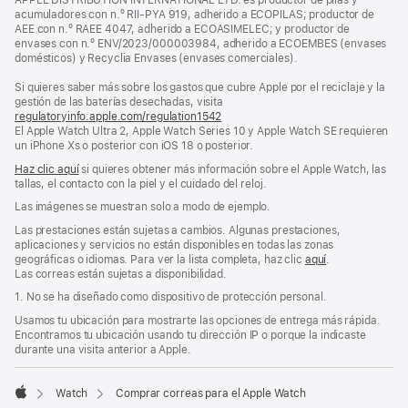
APPLE DISTRIBUTION INTERNATIONAL LTD. es productor de pilas y
una
acumuladores con n.º RII-PYA 919, adherido a ECOPILAS; productor de
ventana
AEE con n.º RAEE 4047, adherido a ECOASIMELEC; y productor de
nueva)
envases con n.º ENV/2023/000003984, adherido a ECOEMBES (envases
domésticos) y Recyclia Envases (envases comerciales).
Si quieres saber más sobre los gastos que cubre Apple por el reciclaje y la
gestión de las baterías desechadas, visita
regulatoryinfo.apple.com/regulation1542
(se
El Apple Watch Ultra 2, Apple Watch Series 10 y Apple Watch SE requieren
abre
un iPhone Xs o posterior con iOS 18 o posterior.
en
una
Haz clic aquí
si quieres obtener más información sobre el Apple Watch, las
ventana
tallas, el contacto con la piel y el cuidado del reloj.
nueva)
Las imágenes se muestran solo a modo de ejemplo.
Las prestaciones están sujetas a cambios. Algunas prestaciones,
aplicaciones y servicios no están disponibles en todas las zonas
geográficas o idiomas. Para ver la lista completa, haz clic
aquí
.
Las correas están sujetas a disponibilidad.
1. No se ha diseñado como dispositivo de protección personal.
Usamos tu ubicación para mostrarte las opciones de entrega más rápida.
Encontramos tu ubicación usando tu dirección IP o porque la indicaste
durante una visita anterior a Apple.
Watch
Comprar correas para el Apple Watch
Apple