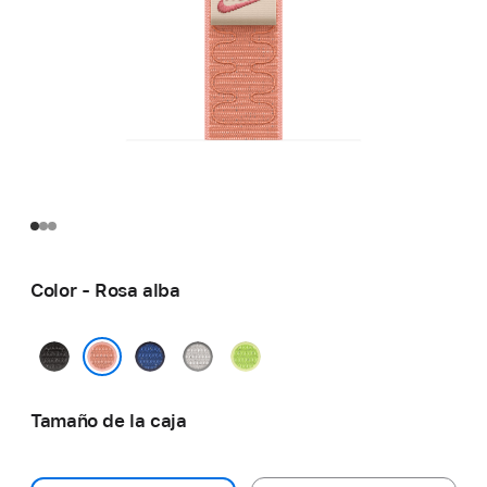
Color - Rosa alba
Negro
Azul
Gris
Volt
noche
satén
velado
Splash
Rosa alba
Tamaño de la caja