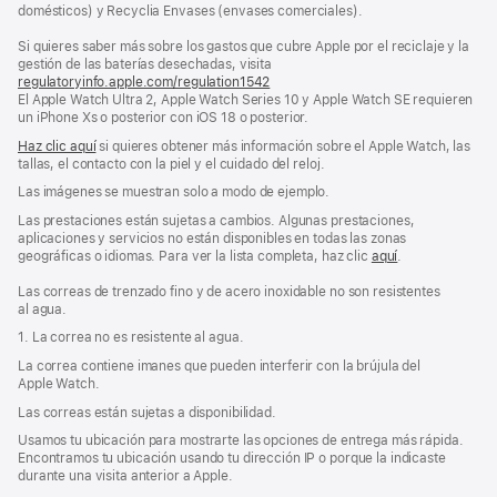
domésticos) y Recyclia Envases (envases comerciales).
Si quieres saber más sobre los gastos que cubre Apple por el reciclaje y la
gestión de las baterías desechadas, visita
regulatoryinfo.apple.com/regulation1542
(se
El Apple Watch Ultra 2, Apple Watch Series 10 y Apple Watch SE requieren
abre
un iPhone Xs o posterior con iOS 18 o posterior.
en
una
Haz clic aquí
si quieres obtener más información sobre el Apple Watch, las
ventana
tallas, el contacto con la piel y el cuidado del reloj.
nueva)
Las imágenes se muestran solo a modo de ejemplo.
Las prestaciones están sujetas a cambios. Algunas prestaciones,
aplicaciones y servicios no están disponibles en todas las zonas
geográficas o idiomas. Para ver la lista completa, haz clic
aquí
.
Las correas de trenzado fino y de acero inoxidable no son resistentes
al agua.
1. La correa no es resistente al agua.
La correa contiene imanes que pueden interferir con la brújula del
Apple Watch.
Las correas están sujetas a disponibilidad.
Usamos tu ubicación para mostrarte las opciones de entrega más rápida.
Encontramos tu ubicación usando tu dirección IP o porque la indicaste
durante una visita anterior a Apple.