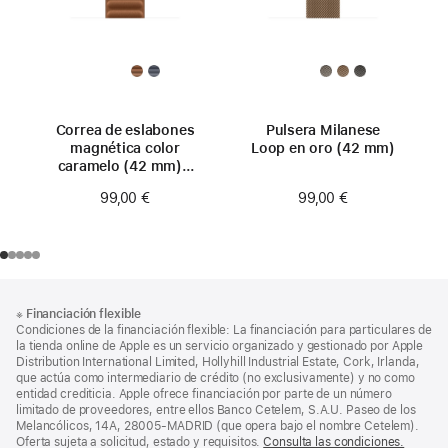
Correa de eslabones
Pulsera Milanese
magnética color
Loop en oro (42 mm)
caramelo (42 mm) -
Talla S/M
99,00 €
99,00 €
Nota
Notas
※
Financiación flexible
al
a
Condiciones de la financiación flexible: La financiación para particulares de
pie
pie
la tienda online de Apple es un servicio organizado y gestionado por Apple
Distribution International Limited, Hollyhill Industrial Estate, Cork, Irlanda,
de
que actúa como intermediario de crédito (no exclusivamente) y no como
página
entidad crediticia. Apple ofrece financiación por parte de un número
limitado de proveedores, entre ellos Banco Cetelem, S.A.U. Paseo de los
Melancólicos, 14A, 28005-MADRID (que opera bajo el nombre Cetelem).
Oferta sujeta a solicitud, estado y requisitos.
Consulta las condiciones.