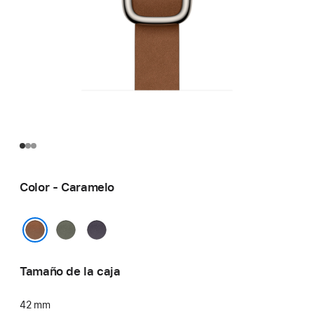
Color - Caramelo
Gris
Púrpura
salvia
noche
Caramelo
Tamaño de la caja
42 mm