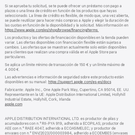
Si se aprueba tu solicitud, se te puede ofrecer un préstamo con pago a
plazos o una línea de crédito en función de los productos que hayas
seleccionado. La línea de crédito es flexible, de modo que, una vez abierta,
se puede reutilizar para hacer más compras a Apple y elegir la duración de
las cuotas en función de la disponibilidad y la solicitud. Más información en
https://www.apple.com/es/shop/browse/financing/terms.
Los productos y las ofertas de financiación disponibles en la tienda pueden
variar. Las ofertas disponibles con financiación flexible están sujetas a
cambios. Las ofertas que se muestran actualmente solo están disponibles
para clientes que realizan una compra válida en el Apple Store para
particulares.
Se aplica un límite mínimo de transacción de 150 € y un límite máximo de
4.000 €.
Las advertencias e información de seguridad sobre este producto están
disponibles en su manual:
https://support.apple.com/es-es/docs
(se
abre
Fabricante: Apple Inc., One Apple Park Way, Cupertino, CA 95014, EE. UU.
en
Representante en la UE: Apple Distribution International Limited, Hollyhill
una
Industrial Estate, Hollyhill, Cork, Irlanda
ventana
apple.com
(se
nueva)
abre
en
APPLE DISTRIBUTION INTERNATIONAL LTD. es productor de pilas y
una
acumuladores con n.º RII-PYA 919, adherido a ECOPILAS; productor de
ventana
AEE con n.º RAEE 4047, adherido a ECOASIMELEC; y productor de
nueva)
envases con n.º ENV/2023/000003984, adherido a ECOEMBES (envases