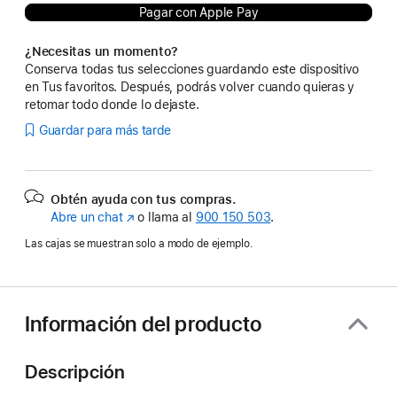
Pagar con Apple Pay
¿Necesitas un momento?
Conserva todas tus selecciones guardando este dispositivo
en Tus favoritos. Después, podrás volver cuando quieras y
retomar todo donde lo dejaste.
Guardar para más tarde
Obtén ayuda con tus compras.
Abre un chat
(Se
o llama al
900 150 503
.
abre
Las cajas se muestran solo a modo de ejemplo.
en
una
ventana
nueva)
Información del producto
Descripción