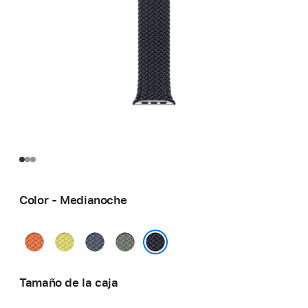
Color - Medianoche
Cúrcuma
Amarillo
Azul
Gris
neón
náutico
verdoso
Medianoche
Tamaño de la caja