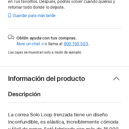
en Tus favoritos. Después, podrás volver cuando quieras y
retomar todo donde lo dejaste.
Guardar para más tarde
Obtén ayuda con tus compras.
Abre un chat
(Se
o llama al
900 150 503
.
abre
Las cajas se muestran solo a modo de ejemplo.
en
una
ventana
nueva)
Información del producto
Descripción
La correa Solo Loop trenzada tiene un diseño
inconfundible, es elástica, increíblemente cómoda