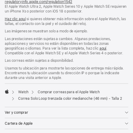
regulatoryinfo.apple.com/regulation1542
(se
El Apple Watch Ultra 2, Apple Watch Series 10 y Apple Watch SE requieren
abre
un iPhone Xs o posterior con iOS 18 o posterior.
en
una
Haz clic aquí
si quieres obtener más información sobre el Apple Watch, las
ventana
tallas, el contacto con la piel y el cuidado del reloj.
nueva)
Las imágenes se muestran solo a modo de ejemplo.
Las prestaciones están sujetas a cambios. Algunas prestaciones,
aplicaciones y servicios no están disponibles en todas las zonas
geográficas o idiomas. Para ver la lista completa, haz clic
aquí
.
Compatible con el Apple Watch SE y el Apple Watch Series 4 o posterior.
Las correas están sujetas a disponibilidad.
Usamos tu ubicación para mostrarte las opciones de entrega más rápida.
Encontramos tu ubicación usando tu dirección IP o porque la indicaste
durante una visita anterior a Apple.
Watch
Comprar correas para el Apple Watch
Apple
Correa Solo Loop trenzada color medianoche (46 mm) - Talla 2
Ver y comprar
Cartera de Apple