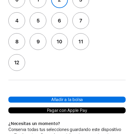
4
5
6
7
8
9
10
11
12
Añadir a la bolsa
Pagar con Apple Pay
¿Necesitas un momento?
Conserva todas tus selecciones guardando este dispositivo