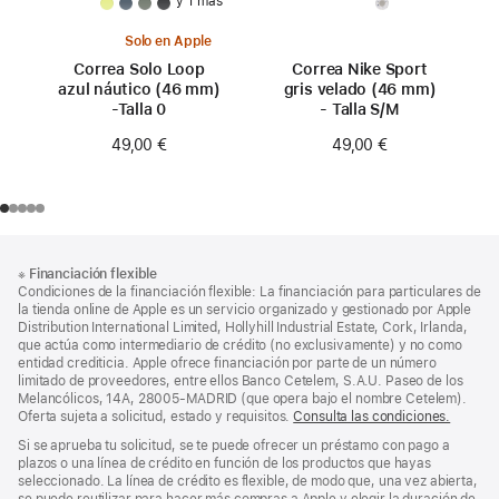
y 1 más
Solo en Apple
Correa Solo Loop
Correa Nike Sport
azul náutico (46 mm)
gris velado (46 mm)
-Talla 0
- Talla S/M
49,00 €
49,00 €
Nota
Notas
※
Financiación flexible
al
a
Condiciones de la financiación flexible: La financiación para particulares de
pie
pie
la tienda online de Apple es un servicio organizado y gestionado por Apple
Distribution International Limited, Hollyhill Industrial Estate, Cork, Irlanda,
de
que actúa como intermediario de crédito (no exclusivamente) y no como
página
entidad crediticia. Apple ofrece financiación por parte de un número
limitado de proveedores, entre ellos Banco Cetelem, S.A.U. Paseo de los
Melancólicos, 14A, 28005-MADRID (que opera bajo el nombre Cetelem).
Oferta sujeta a solicitud, estado y requisitos.
Consulta las condiciones.
Si se aprueba tu solicitud, se te puede ofrecer un préstamo con pago a
plazos o una línea de crédito en función de los productos que hayas
seleccionado. La línea de crédito es flexible, de modo que, una vez abierta,
se puede reutilizar para hacer más compras a Apple y elegir la duración de