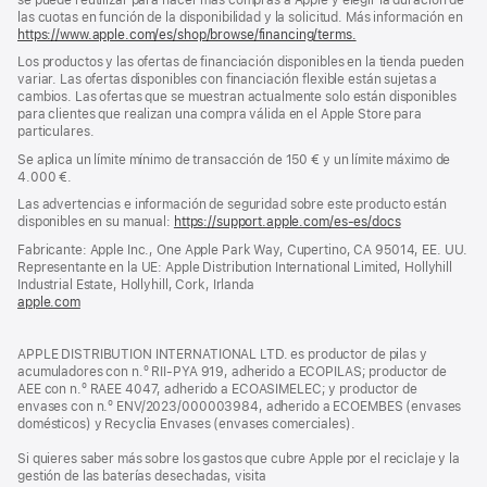
las cuotas en función de la disponibilidad y la solicitud. Más información en
https://www.apple.com/es/shop/browse/financing/terms.
Los productos y las ofertas de financiación disponibles en la tienda pueden
variar. Las ofertas disponibles con financiación flexible están sujetas a
cambios. Las ofertas que se muestran actualmente solo están disponibles
para clientes que realizan una compra válida en el Apple Store para
particulares.
Se aplica un límite mínimo de transacción de 150 € y un límite máximo de
4.000 €.
Las advertencias e información de seguridad sobre este producto están
disponibles en su manual:
https://support.apple.com/es-es/docs
(se
abre
Fabricante: Apple Inc., One Apple Park Way, Cupertino, CA 95014, EE. UU.
en
Representante en la UE: Apple Distribution International Limited, Hollyhill
una
Industrial Estate, Hollyhill, Cork, Irlanda
ventana
apple.com
(se
nueva)
abre
en
APPLE DISTRIBUTION INTERNATIONAL LTD. es productor de pilas y
una
acumuladores con n.º RII-PYA 919, adherido a ECOPILAS; productor de
ventana
AEE con n.º RAEE 4047, adherido a ECOASIMELEC; y productor de
nueva)
envases con n.º ENV/2023/000003984, adherido a ECOEMBES (envases
domésticos) y Recyclia Envases (envases comerciales).
Si quieres saber más sobre los gastos que cubre Apple por el reciclaje y la
gestión de las baterías desechadas, visita