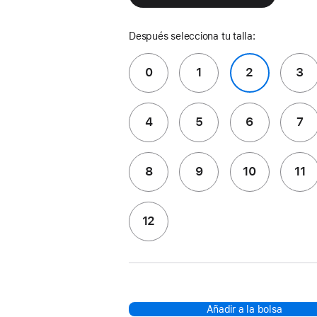
Después selecciona tu talla:
0
1
2
3
4
5
6
7
8
9
10
11
12
Añadir a la bolsa