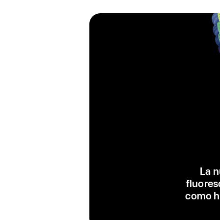
La n
fluores
como ho