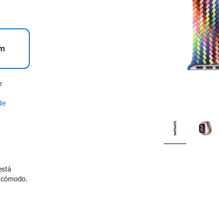
m
e
de
está
y cómodo.