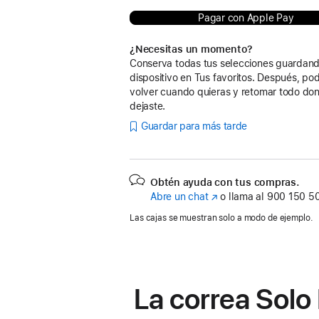
Pagar con Apple Pay
¿Necesitas un momento?
Conserva todas tus selecciones guardand
dispositivo en Tus favoritos. Después, po
volver cuando quieras y retomar todo don
dejaste.
Guardar para más tarde
Obtén ayuda con tus compras.
Abre un chat
(Se
o llama al
900 150 5
abre
Las cajas se muestran solo a modo de ejemplo.
en
una
ventana
nueva)
La correa Solo 