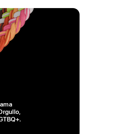
 gama
Orgullo,
 LGTBQ+.