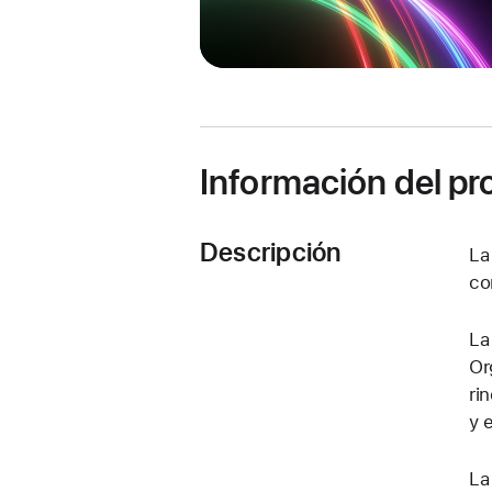
Información del p
Descripción
La
co
La
Or
ri
y 
La