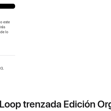
o este
drás
de lo
03.
Loop trenzada Edición Org