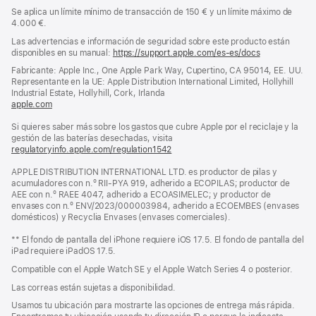
Se aplica un límite mínimo de transacción de 150 € y un límite máximo de
4.000 €.
Las advertencias e información de seguridad sobre este producto están
disponibles en su manual:
https://support.apple.com/es-es/docs
(se
abre
Fabricante: Apple Inc., One Apple Park Way, Cupertino, CA 95014, EE. UU.
en
Representante en la UE: Apple Distribution International Limited, Hollyhill
una
Industrial Estate, Hollyhill, Cork, Irlanda
ventana
apple.com
(se
nueva)
abre
Si quieres saber más sobre los gastos que cubre Apple por el reciclaje y la
en
gestión de las baterías desechadas, visita
una
regulatoryinfo.apple.com/regulation1542
ventana
(se
nueva)
abre
APPLE DISTRIBUTION INTERNATIONAL LTD. es productor de pilas y
en
acumuladores con n.º RII-PYA 919, adherido a ECOPILAS; productor de
una
AEE con n.º RAEE 4047, adherido a ECOASIMELEC; y productor de
ventana
envases con n.º ENV/2023/000003984, adherido a ECOEMBES (envases
nueva)
domésticos) y Recyclia Envases (envases comerciales).
** El fondo de pantalla del iPhone requiere iOS 17.5. El fondo de pantalla del
iPad requiere iPadOS 17.5.
Compatible con el Apple Watch SE y el Apple Watch Series 4 o posterior.
Las correas están sujetas a disponibilidad.
Usamos tu ubicación para mostrarte las opciones de entrega más rápida.