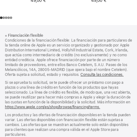
49,00 €
49,00 €
Nota
Notas
※
Financiación flexible
al
a
Condiciones de la financiación flexible: La financiación para particulares de
pie
pie
la tienda online de Apple es un servicio organizado y gestionado por Apple
Distribution International Limited, Hollyhill Industrial Estate, Cork, Irlanda,
de
que actúa como intermediario de crédito (no exclusivamente) y no como
página
entidad crediticia. Apple ofrece financiación por parte de un número
limitado de proveedores, entre ellos Banco Cetelem, S.A.U. Paseo de los
Melancólicos, 14A, 28005-MADRID (que opera bajo el nombre Cetelem).
Oferta sujeta a solicitud, estado y requisitos.
Consulta las condiciones.
Si se aprueba tu solicitud, se te puede ofrecer un préstamo con pago a
plazos o una línea de crédito en función de los productos que hayas
seleccionado. La línea de crédito es flexible, de modo que, una vez abierta,
se puede reutilizar para hacer más compras a Apple y elegir la duración de
las cuotas en función de la disponibilidad y la solicitud. Más información en
https://www.apple.com/es/shop/browse/financing/terms.
Los productos y las ofertas de financiación disponibles en la tienda pueden
variar. Las ofertas disponibles con financiación flexible están sujetas a
cambios. Las ofertas que se muestran actualmente solo están disponibles
para clientes que realizan una compra válida en el Apple Store para
particulares.