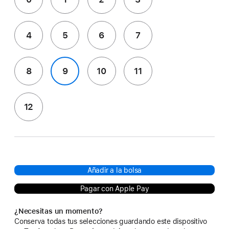
4
5
6
7
8
9
10
11
12
Añadir a la bolsa
Pagar con Apple Pay
¿Necesitas un momento?
Conserva todas tus selecciones guardando este dispositivo