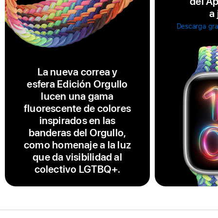
del A
a
Descarga gra
La nueva correa y
esfera Edición Orgullo
lucen una gama
fluorescente de colores
inspirados en las
banderas del Orgullo,
como homenaje a la luz
que da visibilidad al
colectivo LGTBQ+.