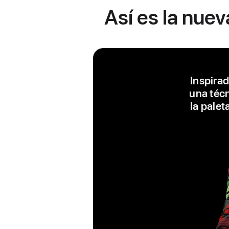
Así es la nuev
Inspirad
una técn
la palet