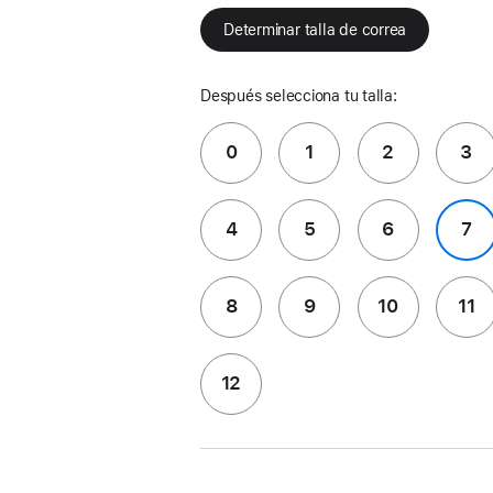
Determinar talla de correa
Después selecciona tu talla:
0
1
2
3
4
5
6
7
8
9
10
11
12