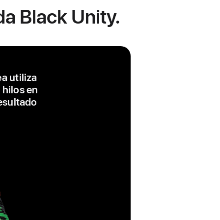
da Black Unity.
a utiliza
 hilos en
resultado