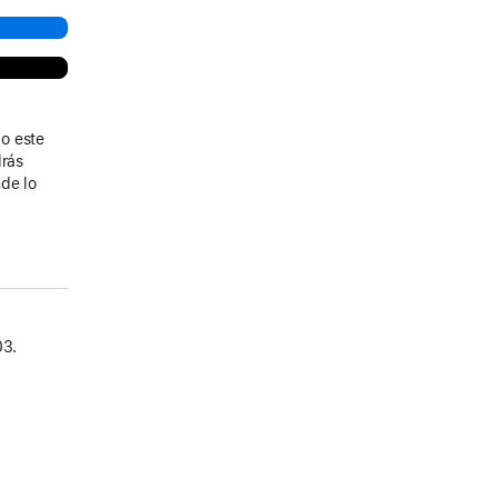
o este
drás
de lo
03.