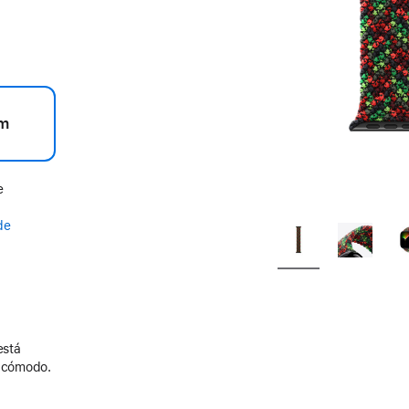
m
e
de
está
y cómodo.