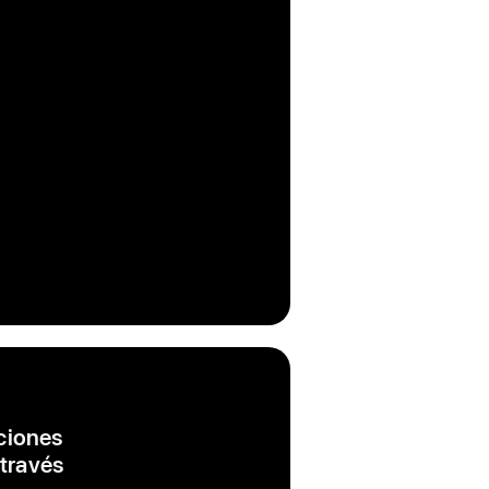
ciones
 través