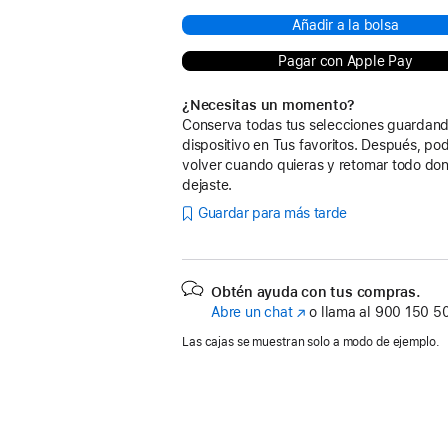
Añadir a la bolsa
Pagar con Apple Pay
¿Necesitas un momento?
Conserva todas tus selecciones guardand
dispositivo en Tus favoritos. Después, po
volver cuando quieras y retomar todo don
dejaste.
Guardar para más tarde
Obtén ayuda con tus compras.
Abre un chat
(Se
o llama al
900 150 5
abre
Las cajas se muestran solo a modo de ejemplo.
en
una
ventana
nueva)