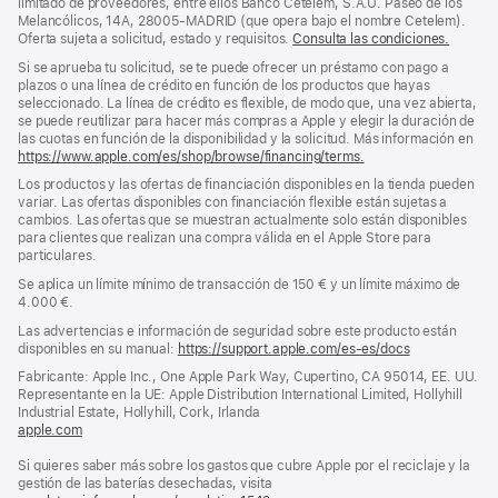
limitado de proveedores, entre ellos Banco Cetelem, S.A.U. Paseo de los
Melancólicos, 14A, 28005-MADRID (que opera bajo el nombre Cetelem).
Oferta sujeta a solicitud, estado y requisitos.
Consulta las condiciones.
Si se aprueba tu solicitud, se te puede ofrecer un préstamo con pago a
plazos o una línea de crédito en función de los productos que hayas
seleccionado. La línea de crédito es flexible, de modo que, una vez abierta,
se puede reutilizar para hacer más compras a Apple y elegir la duración de
las cuotas en función de la disponibilidad y la solicitud. Más información en
https://www.apple.com/es/shop/browse/financing/terms.
Los productos y las ofertas de financiación disponibles en la tienda pueden
variar. Las ofertas disponibles con financiación flexible están sujetas a
cambios. Las ofertas que se muestran actualmente solo están disponibles
para clientes que realizan una compra válida en el Apple Store para
particulares.
Se aplica un límite mínimo de transacción de 150 € y un límite máximo de
4.000 €.
Las advertencias e información de seguridad sobre este producto están
disponibles en su manual:
https://support.apple.com/es-es/docs
(se
abre
Fabricante: Apple Inc., One Apple Park Way, Cupertino, CA 95014, EE. UU.
en
Representante en la UE: Apple Distribution International Limited, Hollyhill
una
Industrial Estate, Hollyhill, Cork, Irlanda
ventana
apple.com
(se
nueva)
abre
Si quieres saber más sobre los gastos que cubre Apple por el reciclaje y la
en
gestión de las baterías desechadas, visita
una