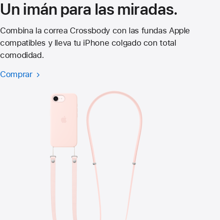
Un imán para las miradas.
nueva)
Combina la correa Crossbody con las fundas Apple
compatibles y lleva tu iPhone colgado con total
comodidad.
Comprar
Correa
cruzada
para
el
iPhone 17e