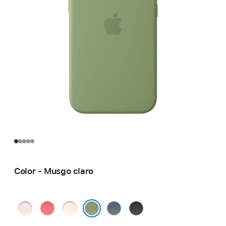
Color - Musgo claro
Rosa
Guayaba
Vainilla
Azul
Negro
palo
intenso
náutico
Musgo claro