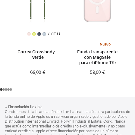
y 7 más
Nuevo
Correa Crossbody -
Funda transparente
Verde
con MagSafe
para el iPhone 17e
69,00 €
59,00 €
Nota
Notas
※
Financiación flexible
al
a
Condiciones de la financiación flexible: La financiación para particulares de
pie
pie
la tienda online de Apple es un servicio organizado y gestionado por Apple
Distribution International Limited, Hollyhill Industrial Estate, Cork, Irlanda,
de
que actúa como intermediario de crédito (no exclusivamente) y no como
página
entidad crediticia. Apple ofrece financiación por parte de un número