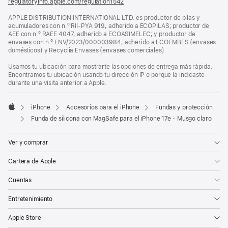
regulatoryinfo.apple.com/regulation1542
ventana
(se
nueva)
abre
APPLE DISTRIBUTION INTERNATIONAL LTD. es productor de pilas y
en
acumuladores con n.º RII-PYA 919, adherido a ECOPILAS; productor de
una
AEE con n.º RAEE 4047, adherido a ECOASIMELEC; y productor de
ventana
envases con n.º ENV/2023/000003984, adherido a ECOEMBES (envases
nueva)
domésticos) y Recyclia Envases (envases comerciales).
Usamos tu ubicación para mostrarte las opciones de entrega más rápida.
Encontramos tu ubicación usando tu dirección IP o porque la indicaste
durante una visita anterior a Apple.
iPhone
Accesorios para el iPhone
Fundas y protección
Apple
Funda de silicona con MagSafe para el iPhone 17e - Musgo claro
Ver y comprar
Cartera de Apple
Cuentas
Entretenimiento
Apple Store