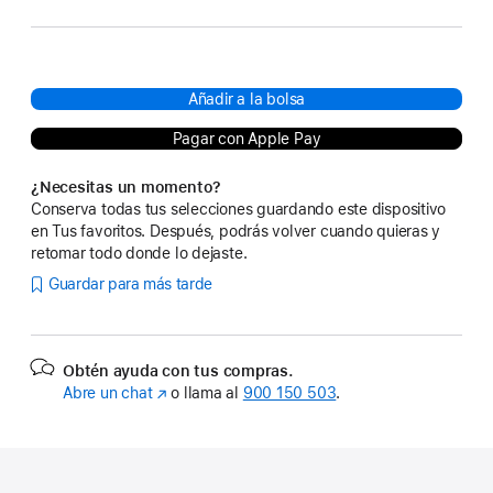
Añadir a la bolsa
Pagar con Apple Pay
¿Necesitas un momento?
Conserva todas tus selecciones guardando este dispositivo
en Tus favoritos. Después, podrás volver cuando quieras y
retomar todo donde lo dejaste.
Guardar para más tarde
Obtén ayuda con tus compras.
Abre un chat
(Se
o llama al
900 150 503
.
abre
en
una
ventana