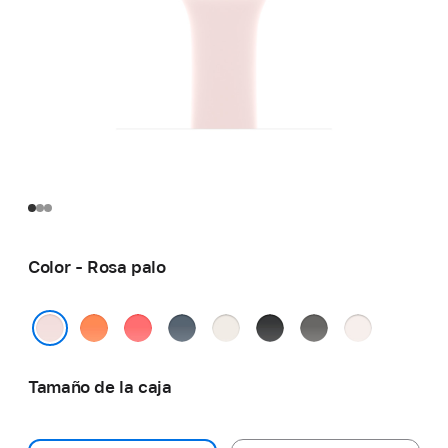
Color - Rosa palo
Clementina
Guayaba
Azul
Blanco
Negro
Gris
Rosa
intenso
náutico
estrella
piedra
rubor
Rosa palo
Tamaño de la caja