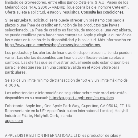
limitado de proveedores, entre ellos Banco Cetelem, S.A.U. Paseo de los
Melancólicos, 14A, 28005-MADRID (que opera bajo el nombre Cetelem).
Oferta sujeta a solicitud, estado y requisitos.
Consulta las condiciones.
Si se aprueba tu solicitud, se te puede ofrecer un préstamo con pago a
plazos o una línea de crédito en función de los productos que hayas
seleccionado. La línea de crédito es flexible, de modo que, una vez abierta,
se puede reutilizar para hacer más compras a Apple y elegir la duración de
las cuotas en función de la disponibilidad y la solicitud. Más información en
https://www.apple.com/es/shop/browse/financing/terms.
Los productos y las ofertas de financiación disponibles en la tienda pueden
variar. Las ofertas disponibles con financiación flexible están sujetas a
cambios. Las ofertas que se muestran actualmente solo están disponibles
para clientes que realizan una compra válida en el Apple Store para
particulares.
Se aplica un límite mínimo de transacción de 150 € y un límite máximo de
4.000 €.
Las advertencias e información de seguridad sobre este producto están
disponibles en su manual:
https://support.apple.com/es-es/docs
(se
abre
Fabricante: Apple Inc., One Apple Park Way, Cupertino, CA 95014, EE. UU.
en
Representante en la UE: Apple Distribution International Limited, Hollyhill
una
Industrial Estate, Hollyhill, Cork, Irlanda
ventana
apple.com
(se
nueva)
abre
en
APPLE DISTRIBUTION INTERNATIONAL LTD. es productor de pilas y
una