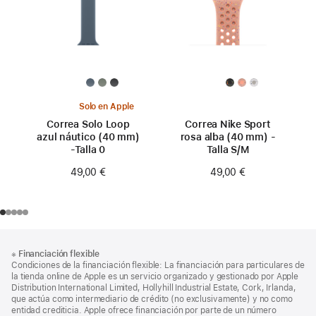
Solo en Apple
Correa Solo Loop
Correa Nike Sport
azul náutico (40 mm)
rosa alba (40 mm) -
-Talla 0
Talla S/M
49,00 €
49,00 €
Nota
Notas
※
Financiación flexible
al
a
Condiciones de la financiación flexible: La financiación para particulares de
pie
pie
la tienda online de Apple es un servicio organizado y gestionado por Apple
Distribution International Limited, Hollyhill Industrial Estate, Cork, Irlanda,
de
que actúa como intermediario de crédito (no exclusivamente) y no como
página
entidad crediticia. Apple ofrece financiación por parte de un número