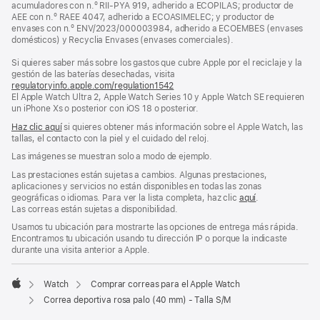
acumuladores con n.º RII-PYA 919, adherido a ECOPILAS; productor de
ventana
AEE con n.º RAEE 4047, adherido a ECOASIMELEC; y productor de
nueva)
envases con n.º ENV/2023/000003984, adherido a ECOEMBES (envases
domésticos) y Recyclia Envases (envases comerciales).
Si quieres saber más sobre los gastos que cubre Apple por el reciclaje y la
gestión de las baterías desechadas, visita
regulatoryinfo.apple.com/regulation1542
(se
El Apple Watch Ultra 2, Apple Watch Series 10 y Apple Watch SE requieren
abre
un iPhone Xs o posterior con iOS 18 o posterior.
en
una
Haz clic aquí
si quieres obtener más información sobre el Apple Watch, las
ventana
tallas, el contacto con la piel y el cuidado del reloj.
nueva)
Las imágenes se muestran solo a modo de ejemplo.
Las prestaciones están sujetas a cambios. Algunas prestaciones,
aplicaciones y servicios no están disponibles en todas las zonas
geográficas o idiomas. Para ver la lista completa, haz clic
aquí
.
Las correas están sujetas a disponibilidad.
Usamos tu ubicación para mostrarte las opciones de entrega más rápida.
Encontramos tu ubicación usando tu dirección IP o porque la indicaste
durante una visita anterior a Apple.
Watch
Comprar correas para el Apple Watch
Apple
Correa deportiva rosa palo (40 mm) - Talla S/M