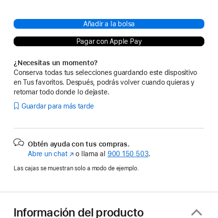
Añadir a la bolsa
Pagar con Apple Pay
¿Necesitas un momento?
Conserva todas tus selecciones guardando este dispositivo
en Tus favoritos. Después, podrás volver cuando quieras y
retomar todo donde lo dejaste.
Guardar para más tarde
Obtén ayuda con tus compras.
Abre un chat
(Se
o llama al
900 150 503
.
abre
Las cajas se muestran solo a modo de ejemplo.
en
una
ventana
nueva)
Información del producto