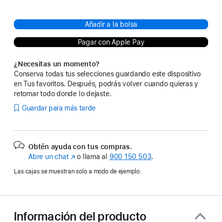
Añadir a la bolsa
Pagar con Apple Pay
¿Necesitas un momento?
Conserva todas tus selecciones guardando este dispositivo
en Tus favoritos. Después, podrás volver cuando quieras y
retomar todo donde lo dejaste.
Guardar para más tarde
Obtén ayuda con tus compras.
Abre un chat
(Se
o llama al
900 150 503
.
abre
Las cajas se muestran solo a modo de ejemplo.
en
una
ventana
nueva)
Información del producto