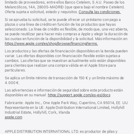
limitado de proveedores, entre ellos Banco Cetelem, S.A.U. Paseo de los
Melancólicos, 14A, 28005-MADRID (que opera bajo el nombre Cetelem).
Oferta sujeta a solicitud, estado y requisitos.
Consulta las condiciones.
Si se aprueba tu solicitud, se te puede ofrecer un préstamo con pago a
plazos o una línea de crédito en función de los productos que hayas
seleccionado. La línea de crédito es flexible, de modo que, una vez abierta,
se puede reutilizar para hacer más compras a Apple y elegir la duración de
las cuotas en función de la disponibilidad y la solicitud. Más información en
https://www.apple.com/es/shop/browse/financing/terms.
Los productos y las ofertas de financiación disponibles en la tienda pueden
variar. Las ofertas disponibles con financiación flexible están sujetas a
cambios. Las ofertas que se muestran actualmente solo están disponibles
para clientes que realizan una compra válida en el Apple Store para
particulares.
Se aplica un límite mínimo de transacción de 150 € y un límite máximo de
4.000 €.
Las advertencias e información de seguridad sobre este producto están
disponibles en su manual:
https://support.apple.com/es-es/docs
(se
abre
Fabricante: Apple Inc., One Apple Park Way, Cupertino, CA 95014, EE. UU.
en
Representante en la UE: Apple Distribution International Limited, Hollyhill
una
Industrial Estate, Hollyhill, Cork, Irlanda
ventana
apple.com
(se
nueva)
abre
en
APPLE DISTRIBUTION INTERNATIONAL LTD. es productor de pilas y
una