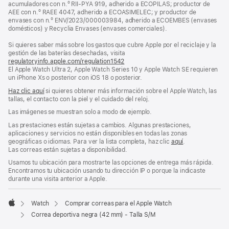
acumuladores con n.º RII-PYA 919, adherido a ECOPILAS; productor de
ventana
AEE con n.º RAEE 4047, adherido a ECOASIMELEC; y productor de
nueva)
envases con n.º ENV/2023/000003984, adherido a ECOEMBES (envases
domésticos) y Recyclia Envases (envases comerciales).
Si quieres saber más sobre los gastos que cubre Apple por el reciclaje y la
gestión de las baterías desechadas, visita
regulatoryinfo.apple.com/regulation1542
(se
El Apple Watch Ultra 2, Apple Watch Series 10 y Apple Watch SE requieren
abre
un iPhone Xs o posterior con iOS 18 o posterior.
en
una
Haz clic aquí
si quieres obtener más información sobre el Apple Watch, las
ventana
tallas, el contacto con la piel y el cuidado del reloj.
nueva)
Las imágenes se muestran solo a modo de ejemplo.
Las prestaciones están sujetas a cambios. Algunas prestaciones,
aplicaciones y servicios no están disponibles en todas las zonas
geográficas o idiomas. Para ver la lista completa, haz clic
aquí
.
Las correas están sujetas a disponibilidad.
Usamos tu ubicación para mostrarte las opciones de entrega más rápida.
Encontramos tu ubicación usando tu dirección IP o porque la indicaste
durante una visita anterior a Apple.
Watch
Comprar correas para el Apple Watch
Apple
Correa deportiva negra (42 mm) - Talla S/M