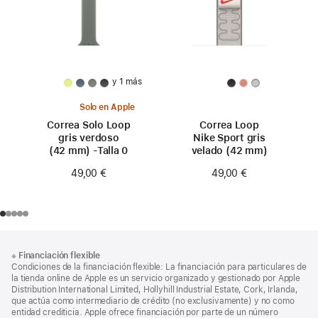
y 1 más
Solo en Apple
Correa Solo Loop
Correa Loop
gris verdoso
Nike Sport gris
(42 mm) -Talla 0
velado (42 mm)
49,00 €
49,00 €
Nota
Notas
※
Financiación flexible
al
a
Condiciones de la financiación flexible: La financiación para particulares de
pie
pie
la tienda online de Apple es un servicio organizado y gestionado por Apple
Distribution International Limited, Hollyhill Industrial Estate, Cork, Irlanda,
de
que actúa como intermediario de crédito (no exclusivamente) y no como
página
entidad crediticia. Apple ofrece financiación por parte de un número