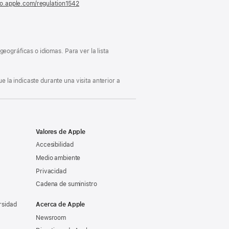
fo.apple.com/regulation1542
(se
abre
en
una
ventana
nueva)
eográficas o idiomas. Para ver la lista
 la indicaste durante una visita anterior a
Valores de Apple
Accesibilidad
Medio ambiente
Privacidad
Cadena de suministro
rsidad
Acerca de Apple
Newsroom