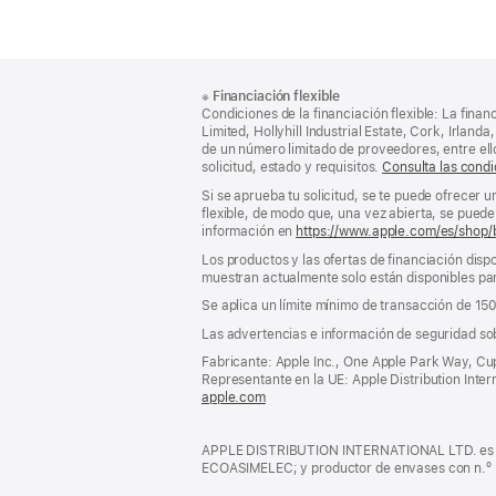
Nota
Notas
※
Financiación flexible
al
a
Condiciones de la financiación flexible: La finan
pie
pie
Limited, Hollyhill Industrial Estate, Cork, Irla
de un número limitado de proveedores, entre el
de
solicitud, estado y requisitos.
Consulta las condi
página
Si se aprueba tu solicitud, se te puede ofrecer 
flexible, de modo que, una vez abierta, se puede 
información en
https://www.apple.com/es/shop/
Los productos y las ofertas de financiación dispo
muestran actualmente solo están disponibles par
Se aplica un límite mínimo de transacción de 15
Las advertencias e información de seguridad so
Fabricante: Apple Inc., One Apple Park Way, Cu
Representante en la UE: Apple Distribution Interna
apple.com
(se
abre
en
APPLE DISTRIBUTION INTERNATIONAL LTD. es pro
una
ECOASIMELEC; y productor de envases con n.º
ventana
nueva)