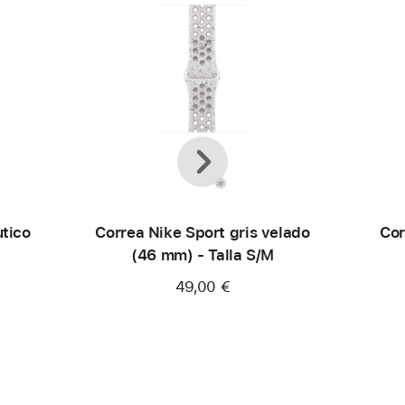
Anterior
Siguiente
utico
Correa Nike Sport gris velado
Cor
(46 mm) - Talla S/M
49,00 €