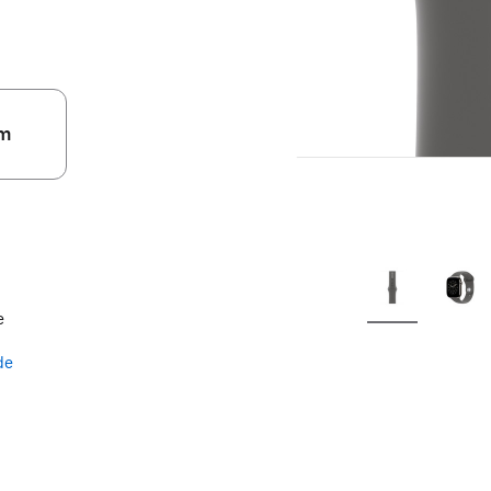
m
e
de