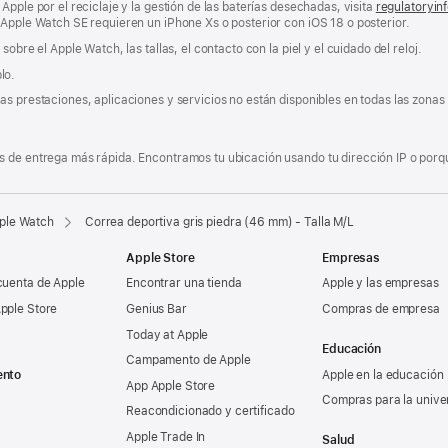
Apple por el reciclaje y la gestión de las baterías desechadas, visita
regulatoryin
 Apple Watch SE requieren un iPhone Xs o posterior con iOS 18 o posterior.
obre el Apple Watch, las tallas, el contacto con la piel y el cuidado del reloj.
lo.
s prestaciones, aplicaciones y servicios no están disponibles en todas las zonas g
 de entrega más rápida. Encontramos tu ubicación usando tu dirección IP o porque
pple Watch
Correa deportiva gris piedra (46 mm) - Talla M/L
Apple Store
Empresas
cuenta de Apple
Encontrar una tienda
Apple y las empresas
pple Store
Genius Bar
Compras de empresa
Today at Apple
Educación
Campamento de Apple
ento
Apple en la educación
App Apple Store
Compras para la unive
Reacondicionado y certificado
Apple Trade In
Salud