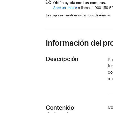
Obtén ayuda con tus compras.
Abre un chat
(Se
o llama al
900 150 5
abre
Las cajas se muestran solo a modo de ejemplo.
en
una
ventana
nueva)
Información del p
Descripción
Pa
fu
co
mi
Contenido
Co