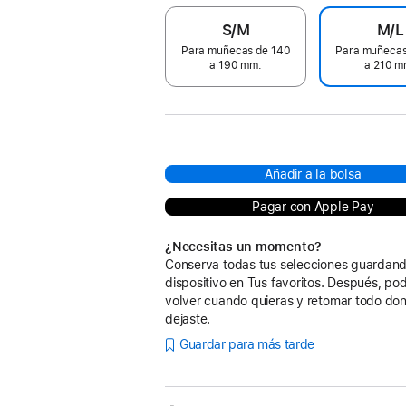
S/M
M/L
Para muñecas de 140
Para muñecas
a 190 mm.
a 210 m
Añadir a la bolsa
Pagar con Apple Pay
¿Necesitas un momento?
Conserva todas tus selecciones guardand
dispositivo en Tus favoritos. Después, po
volver cuando quieras y retomar todo don
dejaste.
Guardar para más tarde