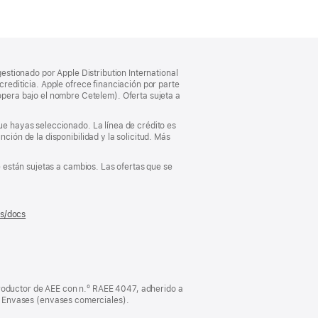
gestionado por Apple Distribution International
crediticia. Apple ofrece financiación por parte
pera bajo el nombre Cetelem). Oferta sujeta a
que hayas seleccionado. La línea de crédito es
ción de la disponibilidad y la solicitud. Más
e están sujetas a cambios. Las ofertas que se
es/docs
(se
abre
en
una
ventana
nueva)
oductor de AEE con n.º RAEE 4047, adherido a
Envases (envases comerciales).