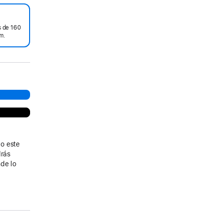
 de 160
m.
o este
drás
de lo