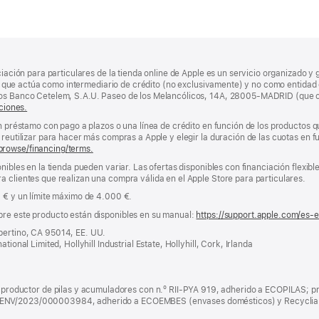
ciación para particulares de la tienda online de Apple es un servicio organizado y 
nda, que actúa como intermediario de crédito (no exclusivamente) y no como entidad 
los Banco Cetelem, S.A.U. Paseo de los Melancólicos, 14A, 28005-MADRID (que o
ciones.
un préstamo con pago a plazos o una línea de crédito en función de los productos 
reutilizar para hacer más compras a Apple y elegir la duración de las cuotas en fun
browse/financing/terms.
nibles en la tienda pueden variar. Las ofertas disponibles con financiación flexibl
a clientes que realizan una compra válida en el Apple Store para particulares.
0 € y un límite máximo de 4.000 €.
bre este producto están disponibles en su manual:
https://support.apple.com/es-
pertino, CA 95014, EE. UU.
tional Limited, Hollyhill Industrial Estate, Hollyhill, Cork, Irlanda
ductor de pilas y acumuladores con n.º RII-PYA 919, adherido a ECOPILAS; pr
 ENV/2023/000003984, adherido a ECOEMBES (envases domésticos) y Recyclia 