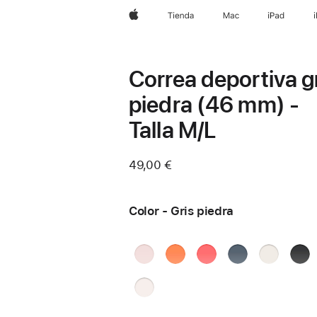
Apple
Tienda
Mac
iPad
Correa deportiva g
piedra (46 mm) -
Talla M/L
49,00 €
Color - Gris piedra
Rosa
Clementina
Guayaba
Azul
Blanco
Negr
palo
intenso
náutico
estrella
Gris 
Rosa
rubor