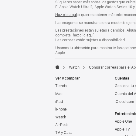
Si quieres saber más sobre los gastos que cubre 
El Apple Watch Ultra 2, Apple Watch Series 10 y
Haz clic aquí
si quieres obtener más información s
Las imágenes se muestran solo a modo de ejemp
Las prestaciones están sujetas a cambios. Alguna
completa, haz clic
aquí
.
Las correas están sujetas a disponibilidad.
Usamos tu ubicación para mostrarte las opciones
Apple.
Watch
Comprar correas para el A
Apple
Ver y comprar
Cuentas
Tienda
Gestiona tu 
Mac
Cuenta del A
iPad
iCloud.com
iPhone
Entretenimi
Watch
Apple One
AirPods
Apple TV
TV y Casa