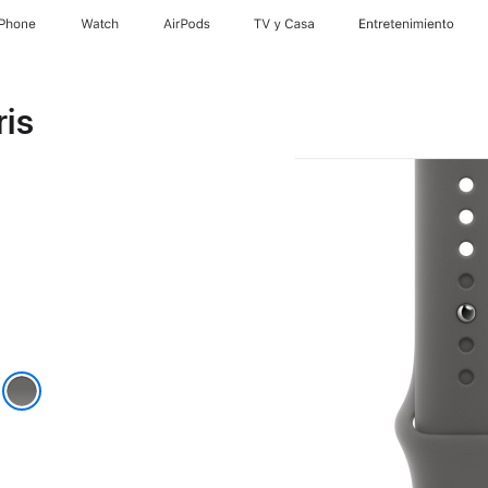
iPhone
Watch
AirPods
TV y Casa
Entretenimiento
ris
o
piedra