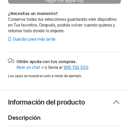
Pagar con Apple Pay
¿Necesitas un momento?
Conserva todas tus selecciones guardando este dispositivo
en Tus favoritos. Después, podrás volver cuando quieras y
retomar todo donde lo dejaste.
Guardar para más tarde
Obtén ayuda con tus compras.
Abre un chat
(Se
o llama al
900 150 503
.
abre
Las cajas se muestran solo a modo de ejemplo.
en
una
ventana
nueva)
Información del producto
Descripción