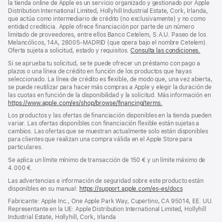
pie
la tienda online de Apple es un servicio organizado y gestionado por Apple
Distribution International Limited, Hollyhill Industrial Estate, Cork, Irlanda,
de
que actúa como intermediario de crédito (no exclusivamente) y no como
página
entidad crediticia. Apple ofrece financiación por parte de un número
limitado de proveedores, entre ellos Banco Cetelem, S.A.U. Paseo de los
Melancólicos, 14A, 28005-MADRID (que opera bajo el nombre Cetelem).
Oferta sujeta a solicitud, estado y requisitos.
Consulta las condiciones.
Si se aprueba tu solicitud, se te puede ofrecer un préstamo con pago a
plazos o una línea de crédito en función de los productos que hayas
seleccionado. La línea de crédito es flexible, de modo que, una vez abierta,
se puede reutilizar para hacer más compras a Apple y elegir la duración de
las cuotas en función de la disponibilidad y la solicitud. Más información en
https://www.apple.com/es/shop/browse/financing/terms.
Los productos y las ofertas de financiación disponibles en la tienda pueden
variar. Las ofertas disponibles con financiación flexible están sujetas a
cambios. Las ofertas que se muestran actualmente solo están disponibles
para clientes que realizan una compra válida en el Apple Store para
particulares.
Se aplica un límite mínimo de transacción de 150 € y un límite máximo de
4.000 €.
Las advertencias e información de seguridad sobre este producto están
disponibles en su manual:
https://support.apple.com/es-es/docs
(se
abre
Fabricante: Apple Inc., One Apple Park Way, Cupertino, CA 95014, EE. UU.
en
Representante en la UE: Apple Distribution International Limited, Hollyhill
una
Industrial Estate, Hollyhill, Cork, Irlanda
ventana