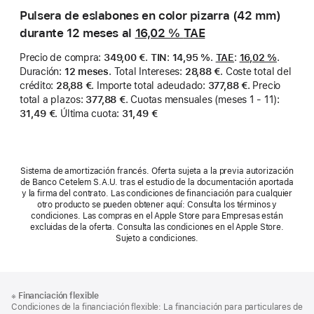
Pulsera de eslabones en color pizarra (42 mm)
durante 12 meses al
16,02 %
TAE
Precio de compra
:
349,00 €
.
TIN
:
14,95 %
.
TAE
:
16,02 %
.
Duración
:
12 meses
.
Total Intereses
:
28,88 €
.
Coste total del
crédito
:
28,88 €
.
Importe total adeudado
:
377,88 €
.
Precio
total a plazos
:
377,88 €
.
Cuotas mensuales (meses 1 - 11)
:
31,49 €
.
Última cuota
:
31,49 €
Sistema de amortización francés. Oferta sujeta a la previa autorización
de Banco Cetelem S.A.U. tras el estudio de la documentación aportada
y la firma del contrato. Las condiciones de financiación para cualquier
otro producto se pueden obtener aquí: Consulta los términos y
condiciones. Las compras en el Apple Store para Empresas están
excluidas de la oferta. Consulta las condiciones en el Apple Store.
Sujeto a condiciones.
Nota
Notas
※
Financiación flexible
al
a
Condiciones de la financiación flexible: La financiación para particulares de
pie