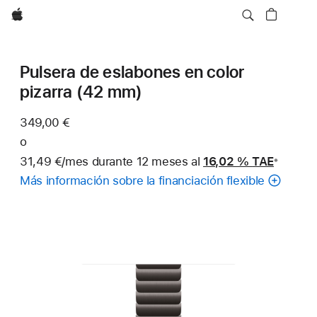
Apple
Pulsera de eslabones en color
pizarra (42 mm)
349,00 €
o
31,49 €/mes durante 12 meses al
16,02 %
TAE
※
Nota
Más información sobre la financiación flexible
a
pie
de
página