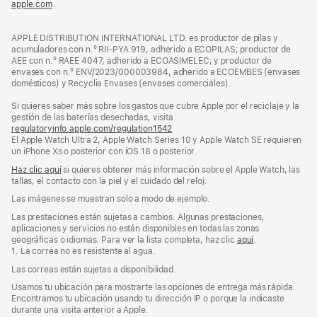
apple.com
(se
nueva)
abre
en
APPLE DISTRIBUTION INTERNATIONAL LTD. es productor de pilas y
una
acumuladores con n.º RII-PYA 919, adherido a ECOPILAS; productor de
ventana
AEE con n.º RAEE 4047, adherido a ECOASIMELEC; y productor de
nueva)
envases con n.º ENV/2023/000003984, adherido a ECOEMBES (envases
domésticos) y Recyclia Envases (envases comerciales).
Si quieres saber más sobre los gastos que cubre Apple por el reciclaje y la
gestión de las baterías desechadas, visita
regulatoryinfo.apple.com/regulation1542
(se
El Apple Watch Ultra 2, Apple Watch Series 10 y Apple Watch SE requieren
abre
un iPhone Xs o posterior con iOS 18 o posterior.
en
una
Haz clic aquí
si quieres obtener más información sobre el Apple Watch, las
ventana
tallas, el contacto con la piel y el cuidado del reloj.
nueva)
Las imágenes se muestran solo a modo de ejemplo.
Las prestaciones están sujetas a cambios. Algunas prestaciones,
aplicaciones y servicios no están disponibles en todas las zonas
geográficas o idiomas. Para ver la lista completa, haz clic
aquí
.
1. La correa no es resistente al agua.
Las correas están sujetas a disponibilidad.
Usamos tu ubicación para mostrarte las opciones de entrega más rápida.
Encontramos tu ubicación usando tu dirección IP o porque la indicaste
durante una visita anterior a Apple.