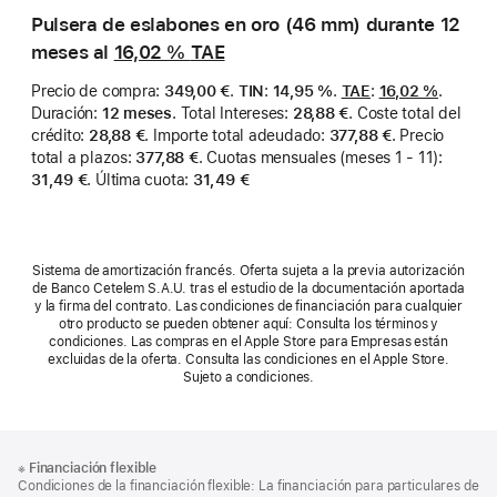
Pulsera de eslabones en oro (46 mm) durante 12
meses al
16,02 %
TAE
Precio de compra
:
349,00 €
.
TIN
:
14,95 %
.
TAE
:
16,02 %
.
Duración
:
12 meses
.
Total Intereses
:
28,88 €
.
Coste total del
crédito
:
28,88 €
.
Importe total adeudado
:
377,88 €
.
Precio
total a plazos
:
377,88 €
.
Cuotas mensuales (meses 1 - 11)
:
31,49 €
.
Última cuota
:
31,49 €
Sistema de amortización francés. Oferta sujeta a la previa autorización
de Banco Cetelem S.A.U. tras el estudio de la documentación aportada
y la firma del contrato. Las condiciones de financiación para cualquier
otro producto se pueden obtener aquí: Consulta los términos y
condiciones. Las compras en el Apple Store para Empresas están
excluidas de la oferta. Consulta las condiciones en el Apple Store.
Sujeto a condiciones.
Nota
Notas
※
Financiación flexible
al
a
Condiciones de la financiación flexible: La financiación para particulares de
pie