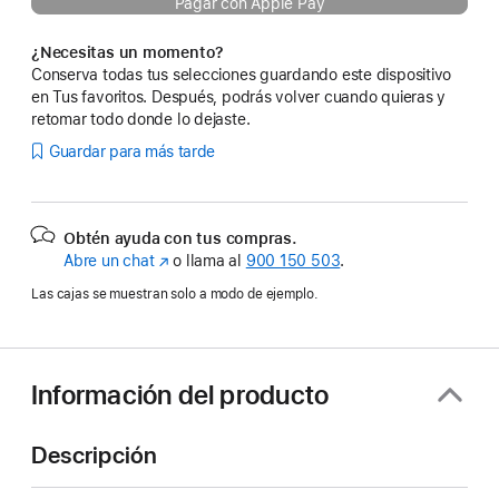
Pagar con Apple Pay
¿Necesitas un momento?
Conserva todas tus selecciones guardando este dispositivo
en Tus favoritos. Después, podrás volver cuando quieras y
retomar todo donde lo dejaste.
Guardar para más tarde
Obtén ayuda con tus compras.
Abre un chat
(Se
o llama al
900 150 503
.
abre
Las cajas se muestran solo a modo de ejemplo.
en
una
ventana
nueva)
Información del producto
Descripción