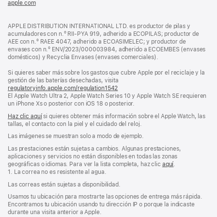
apple.com
(se
nueva)
abre
en
APPLE DISTRIBUTION INTERNATIONAL LTD. es productor de pilas y
una
acumuladores con n.º RII-PYA 919, adherido a ECOPILAS; productor de
ventana
AEE con n.º RAEE 4047, adherido a ECOASIMELEC; y productor de
nueva)
envases con n.º ENV/2023/000003984, adherido a ECOEMBES (envases
domésticos) y Recyclia Envases (envases comerciales).
Si quieres saber más sobre los gastos que cubre Apple por el reciclaje y la
gestión de las baterías desechadas, visita
regulatoryinfo.apple.com/regulation1542
(se
El Apple Watch Ultra 2, Apple Watch Series 10 y Apple Watch SE requieren
abre
un iPhone Xs o posterior con iOS 18 o posterior.
en
una
Haz clic aquí
si quieres obtener más información sobre el Apple Watch, las
ventana
tallas, el contacto con la piel y el cuidado del reloj.
nueva)
Las imágenes se muestran solo a modo de ejemplo.
Las prestaciones están sujetas a cambios. Algunas prestaciones,
aplicaciones y servicios no están disponibles en todas las zonas
geográficas o idiomas. Para ver la lista completa, haz clic
aquí
.
1. La correa no es resistente al agua.
Las correas están sujetas a disponibilidad.
Usamos tu ubicación para mostrarte las opciones de entrega más rápida.
Encontramos tu ubicación usando tu dirección IP o porque la indicaste
durante una visita anterior a Apple.