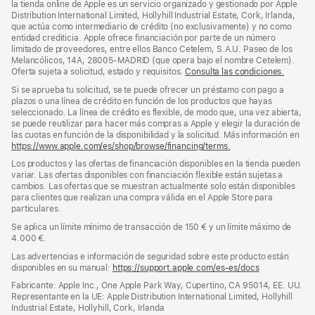
pie
la tienda online de Apple es un servicio organizado y gestionado por Apple
Distribution International Limited, Hollyhill Industrial Estate, Cork, Irlanda,
de
que actúa como intermediario de crédito (no exclusivamente) y no como
página
entidad crediticia. Apple ofrece financiación por parte de un número
limitado de proveedores, entre ellos Banco Cetelem, S.A.U. Paseo de los
Melancólicos, 14A, 28005-MADRID (que opera bajo el nombre Cetelem).
Oferta sujeta a solicitud, estado y requisitos.
Consulta las condiciones.
Si se aprueba tu solicitud, se te puede ofrecer un préstamo con pago a
plazos o una línea de crédito en función de los productos que hayas
seleccionado. La línea de crédito es flexible, de modo que, una vez abierta,
se puede reutilizar para hacer más compras a Apple y elegir la duración de
las cuotas en función de la disponibilidad y la solicitud. Más información en
https://www.apple.com/es/shop/browse/financing/terms.
Los productos y las ofertas de financiación disponibles en la tienda pueden
variar. Las ofertas disponibles con financiación flexible están sujetas a
cambios. Las ofertas que se muestran actualmente solo están disponibles
para clientes que realizan una compra válida en el Apple Store para
particulares.
Se aplica un límite mínimo de transacción de 150 € y un límite máximo de
4.000 €.
Las advertencias e información de seguridad sobre este producto están
disponibles en su manual:
https://support.apple.com/es-es/docs
(se
abre
Fabricante: Apple Inc., One Apple Park Way, Cupertino, CA 95014, EE. UU.
en
Representante en la UE: Apple Distribution International Limited, Hollyhill
una
Industrial Estate, Hollyhill, Cork, Irlanda
ventana