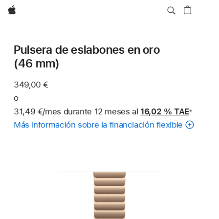
Apple
Pulsera de eslabones en oro
(46 mm)
349,00 €
o
31,49 €/mes durante 12 meses al
16,02 %
TAE
※
Nota
Más información sobre la financiación flexible
a
pie
de
página