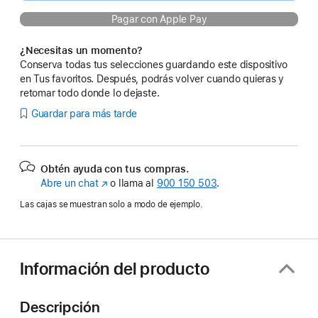
Pagar con Apple Pay
¿Necesitas un momento?
Conserva todas tus selecciones guardando este dispositivo
en Tus favoritos. Después, podrás volver cuando quieras y
retomar todo donde lo dejaste.
Guardar para más tarde
Obtén ayuda con tus compras.
Abre un chat
(Se
o llama al
900 150 503
.
abre
Las cajas se muestran solo a modo de ejemplo.
en
una
ventana
nueva)
Información del producto
Descripción