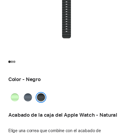
Color - Negro
Verde
Azul
neón
náutico
Negro
Acabado de la caja del Apple Watch - Natural
Elige una correa que combine con el acabado de