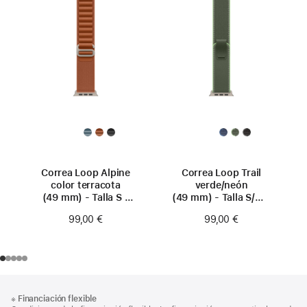
Correa Loop Alpine
Correa Loop Trail
color terracota
verde/neón
(49 mm) - Talla S -
(49 mm) - Talla S/M -
Titanio natural
Titanio natural
99,00 €
99,00 €
Nota
Notas
※
Financiación flexible
al
a