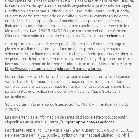
Condiciones de la financiación flexible: La financiación para particulares de
pie
pie
la tienda online de Apple es un servicio organizado y gestionado por Apple
Distribution International Limited, Hollyhill Industrial Estate, Cork, Irlanda,
de
que actúa como intermediario de crédito (no exclusivamente) y no como
página
entidad crediticia. Apple ofrece financiación por parte de un número
limitado de proveedores, entre ellos Banco Cetelem, S.A.U. Paseo de los
Melancólicos, 14A, 28005-MADRID (que opera bajo el nombre Cetelem).
Oferta sujeta a solicitud, estado y requisitos.
Consulta las condiciones.
Si se aprueba tu solicitud, se te puede ofrecer un préstamo con pago a
plazos o una línea de crédito en función de los productos que hayas
seleccionado. La línea de crédito es flexible, de modo que, una vez abierta,
se puede reutilizar para hacer más compras a Apple y elegir la duración de
las cuotas en función de la disponibilidad y la solicitud. Más información en
https://www.apple.com/es/shop/browse/financing/terms.
Los productos y las ofertas de financiación disponibles en la tienda pueden
variar. Las ofertas disponibles con financiación flexible están sujetas a
cambios. Las ofertas que se muestran actualmente solo están disponibles
para clientes que realizan una compra válida en el Apple Store para
particulares.
Se aplica un límite mínimo de transacción de 150 € y un límite máximo de
4.000 €.
Las advertencias e información de seguridad sobre este producto están
disponibles en su manual:
https://support.apple.com/es-es/docs
(se
abre
Fabricante: Apple Inc., One Apple Park Way, Cupertino, CA 95014, EE. UU.
en
Representante en la UE: Apple Distribution International Limited, Hollyhill
una