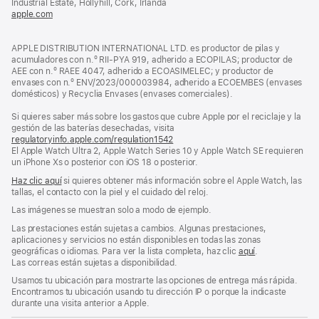
Industrial Estate, Hollyhill, Cork, Irlanda
ventana
apple.com
(se
nueva)
abre
en
APPLE DISTRIBUTION INTERNATIONAL LTD. es productor de pilas y
una
acumuladores con n.º RII-PYA 919, adherido a ECOPILAS; productor de
ventana
AEE con n.º RAEE 4047, adherido a ECOASIMELEC; y productor de
nueva)
envases con n.º ENV/2023/000003984, adherido a ECOEMBES (envases
domésticos) y Recyclia Envases (envases comerciales).
Si quieres saber más sobre los gastos que cubre Apple por el reciclaje y la
gestión de las baterías desechadas, visita
regulatoryinfo.apple.com/regulation1542
(se
El Apple Watch Ultra 2, Apple Watch Series 10 y Apple Watch SE requieren
abre
un iPhone Xs o posterior con iOS 18 o posterior.
en
una
Haz clic aquí
si quieres obtener más información sobre el Apple Watch, las
ventana
tallas, el contacto con la piel y el cuidado del reloj.
nueva)
Las imágenes se muestran solo a modo de ejemplo.
Las prestaciones están sujetas a cambios. Algunas prestaciones,
aplicaciones y servicios no están disponibles en todas las zonas
geográficas o idiomas. Para ver la lista completa, haz clic
aquí
.
Las correas están sujetas a disponibilidad.
Usamos tu ubicación para mostrarte las opciones de entrega más rápida.
Encontramos tu ubicación usando tu dirección IP o porque la indicaste
durante una visita anterior a Apple.