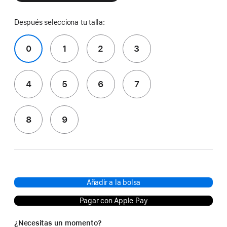
Después selecciona tu talla:
0
1
2
3
4
5
6
7
8
9
Añadir a la bolsa
Pagar con Apple Pay
¿Necesitas un momento?