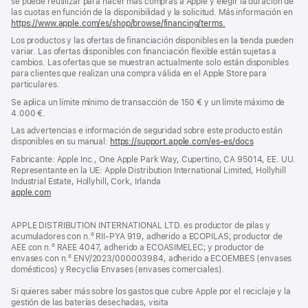
se puede reutilizar para hacer más compras a Apple y elegir la duración de
las cuotas en función de la disponibilidad y la solicitud. Más información en
https://www.apple.com/es/shop/browse/financing/terms.
Los productos y las ofertas de financiación disponibles en la tienda pueden
variar. Las ofertas disponibles con financiación flexible están sujetas a
cambios. Las ofertas que se muestran actualmente solo están disponibles
para clientes que realizan una compra válida en el Apple Store para
particulares.
Se aplica un límite mínimo de transacción de 150 € y un límite máximo de
4.000 €.
Las advertencias e información de seguridad sobre este producto están
disponibles en su manual:
https://support.apple.com/es-es/docs
(se
abre
Fabricante: Apple Inc., One Apple Park Way, Cupertino, CA 95014, EE. UU.
en
Representante en la UE: Apple Distribution International Limited, Hollyhill
una
Industrial Estate, Hollyhill, Cork, Irlanda
ventana
apple.com
(se
nueva)
abre
en
APPLE DISTRIBUTION INTERNATIONAL LTD. es productor de pilas y
una
acumuladores con n.º RII-PYA 919, adherido a ECOPILAS; productor de
ventana
AEE con n.º RAEE 4047, adherido a ECOASIMELEC; y productor de
nueva)
envases con n.º ENV/2023/000003984, adherido a ECOEMBES (envases
domésticos) y Recyclia Envases (envases comerciales).
Si quieres saber más sobre los gastos que cubre Apple por el reciclaje y la
gestión de las baterías desechadas, visita