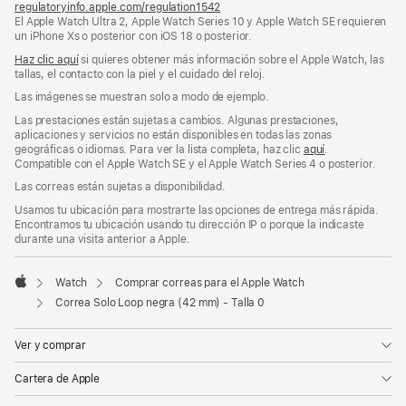
regulatoryinfo.apple.com/regulation1542
(se
El Apple Watch Ultra 2, Apple Watch Series 10 y Apple Watch SE requieren
abre
un iPhone Xs o posterior con iOS 18 o posterior.
en
una
Haz clic aquí
si quieres obtener más información sobre el Apple Watch, las
ventana
tallas, el contacto con la piel y el cuidado del reloj.
nueva)
Las imágenes se muestran solo a modo de ejemplo.
Las prestaciones están sujetas a cambios. Algunas prestaciones,
aplicaciones y servicios no están disponibles en todas las zonas
geográficas o idiomas. Para ver la lista completa, haz clic
aquí
.
Compatible con el Apple Watch SE y el Apple Watch Series 4 o posterior.
Las correas están sujetas a disponibilidad.
Usamos tu ubicación para mostrarte las opciones de entrega más rápida.
Encontramos tu ubicación usando tu dirección IP o porque la indicaste
durante una visita anterior a Apple.
Watch
Comprar correas para el Apple Watch
Apple
Correa Solo Loop negra (42 mm) - Talla 0
Ver y comprar
Cartera de Apple