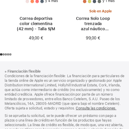
y 4 más
y 1 más
Solo en Apple
Correa deportiva
Correa Solo Loop
color clementina
trenzada
(42 mm) - Talla S/M
azul náutico
(42 mm) - Talla 0
49,00 €
99,00 €
Nota
Notas
※
Financiación flexible
al
a
Condiciones de la financiación flexible: La financiación para particulares de
pie
pie
la tienda online de Apple es un servicio organizado y gestionado por Apple
Distribution International Limited, Hollyhill Industrial Estate, Cork, Irlanda,
de
que actúa como intermediario de crédito (no exclusivamente) y no como
página
entidad crediticia. Apple ofrece financiación por parte de un número
limitado de proveedores, entre ellos Banco Cetelem, S.A.U. Paseo de los
Melancólicos, 14A, 28005-MADRID (que opera bajo el nombre Cetelem).
Oferta sujeta a solicitud, estado y requisitos.
Consulta las condiciones.
Si se aprueba tu solicitud, se te puede ofrecer un préstamo con pago a
plazos o una línea de crédito en función de los productos que hayas
seleccionado. La línea de crédito es flexible, de modo que, una vez abierta,