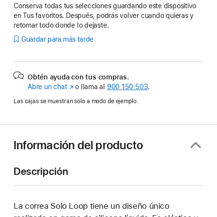
Conserva todas tus selecciones guardando este dispositivo
en Tus favoritos. Después, podrás volver cuando quieras y
retomar todo donde lo dejaste.
Guardar para más tarde
Obtén ayuda con tus compras.
Abre un chat
(Se
o llama al
900 150 503
.
abre
Las cajas se muestran solo a modo de ejemplo.
en
una
ventana
nueva)
Información del producto
Descripción
La correa Solo Loop tiene un diseño único