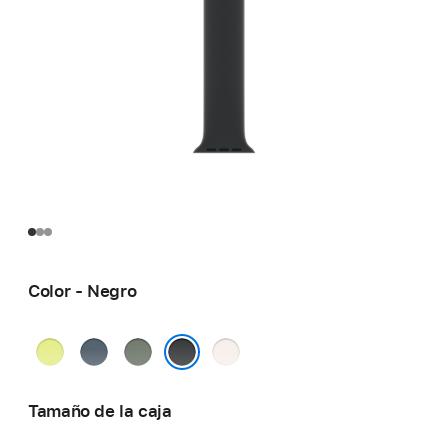
Color - Negro
Amarillo
Azul
Gris
Rosa
neón
náutico
verdoso
rubor
Negro
Tamaño de la caja