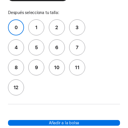
Después selecciona tu talla:
0
1
2
3
4
5
6
7
8
9
10
11
12
Añadir a la bolsa