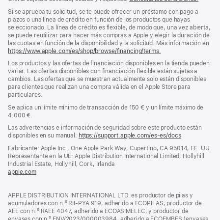
Si se aprueba tu solicitud, se te puede ofrecer un préstamo con pago a
plazos o una línea de crédito en función de los productos que hayas
seleccionado. La línea de crédito es flexible, de modo que, una vez abierta,
se puede reutilizar para hacer más compras a Apple y elegir la duración de
las cuotas en función de la disponibilidad y la solicitud. Más información en
https://www.apple.com/es/shop/browse/financing/terms.
Los productos y las ofertas de financiación disponibles en la tienda pueden
variar. Las ofertas disponibles con financiación flexible están sujetas a
cambios. Las ofertas que se muestran actualmente solo están disponibles
para clientes que realizan una compra válida en el Apple Store para
particulares.
Se aplica un límite mínimo de transacción de 150 € y un límite máximo de
4.000 €.
Las advertencias e información de seguridad sobre este producto están
disponibles en su manual:
https://support.apple.com/es-es/docs
(se
abre
Fabricante: Apple Inc., One Apple Park Way, Cupertino, CA 95014, EE. UU.
en
Representante en la UE: Apple Distribution International Limited, Hollyhill
una
Industrial Estate, Hollyhill, Cork, Irlanda
ventana
apple.com
(se
nueva)
abre
en
APPLE DISTRIBUTION INTERNATIONAL LTD. es productor de pilas y
una
acumuladores con n.º RII-PYA 919, adherido a ECOPILAS; productor de
ventana
AEE con n.º RAEE 4047, adherido a ECOASIMELEC; y productor de
nueva)
envases con n.º ENV/2023/000003984, adherido a ECOEMBES (envases