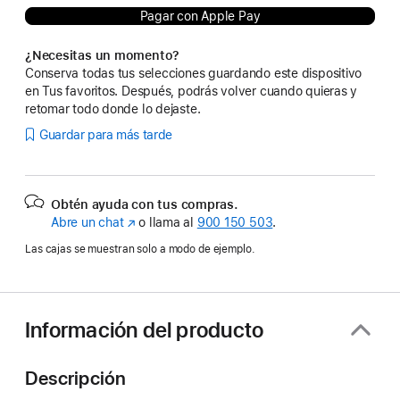
Pagar con Apple Pay
¿Necesitas un momento?
Conserva todas tus selecciones guardando este dispositivo
en Tus favoritos. Después, podrás volver cuando quieras y
retomar todo donde lo dejaste.
Guardar para más tarde
Obtén ayuda con tus compras.
Abre un chat
(Se
o llama al
900 150 503
.
abre
Las cajas se muestran solo a modo de ejemplo.
en
una
ventana
nueva)
Información del producto
Descripción