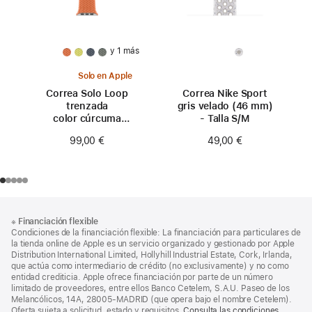
y 1 más
Solo en Apple
Correa Solo Loop
Correa Nike Sport
trenzada
gris velado (46 mm)
color cúrcuma
- Talla S/M
(46 mm) - Talla 0
99,00 €
49,00 €
Nota
Notas
※
Financiación flexible
al
a
Condiciones de la financiación flexible: La financiación para particulares de
pie
pie
la tienda online de Apple es un servicio organizado y gestionado por Apple
Distribution International Limited, Hollyhill Industrial Estate, Cork, Irlanda,
de
que actúa como intermediario de crédito (no exclusivamente) y no como
página
entidad crediticia. Apple ofrece financiación por parte de un número
limitado de proveedores, entre ellos Banco Cetelem, S.A.U. Paseo de los
Melancólicos, 14A, 28005-MADRID (que opera bajo el nombre Cetelem).
Oferta sujeta a solicitud, estado y requisitos.
Consulta las condiciones.