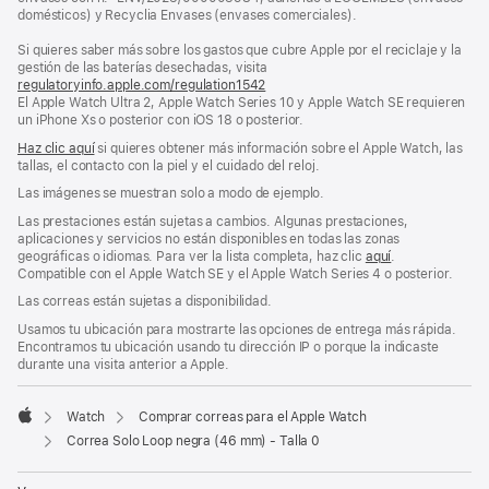
domésticos) y Recyclia Envases (envases comerciales).
Si quieres saber más sobre los gastos que cubre Apple por el reciclaje y la
gestión de las baterías desechadas, visita
regulatoryinfo.apple.com/regulation1542
(se
El Apple Watch Ultra 2, Apple Watch Series 10 y Apple Watch SE requieren
abre
un iPhone Xs o posterior con iOS 18 o posterior.
en
una
Haz clic aquí
si quieres obtener más información sobre el Apple Watch, las
ventana
tallas, el contacto con la piel y el cuidado del reloj.
nueva)
Las imágenes se muestran solo a modo de ejemplo.
Las prestaciones están sujetas a cambios. Algunas prestaciones,
aplicaciones y servicios no están disponibles en todas las zonas
geográficas o idiomas. Para ver la lista completa, haz clic
aquí
.
Compatible con el Apple Watch SE y el Apple Watch Series 4 o posterior.
Las correas están sujetas a disponibilidad.
Usamos tu ubicación para mostrarte las opciones de entrega más rápida.
Encontramos tu ubicación usando tu dirección IP o porque la indicaste
durante una visita anterior a Apple.
Watch
Comprar correas para el Apple Watch
Apple
Correa Solo Loop negra (46 mm) - Talla 0