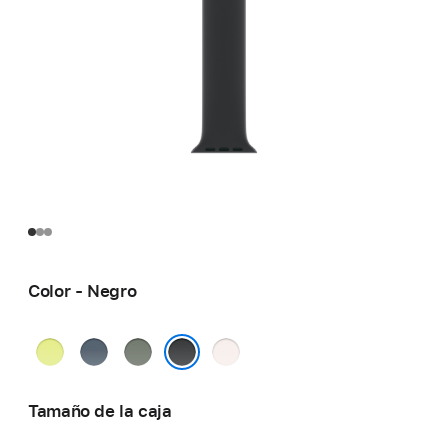
Color - Negro
Amarillo
Azul
Gris
Rosa
neón
náutico
verdoso
rubor
Negro
Tamaño de la caja