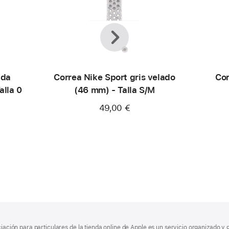
Anterior
Siguiente
ada
Correa Nike Sport gris velado
Cor
alla 0
(46 mm) - Talla S/M
49,00 €
ciación para particulares de la tienda online de Apple es un servicio organizado y 