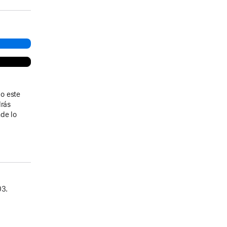
o este
drás
de lo
03.