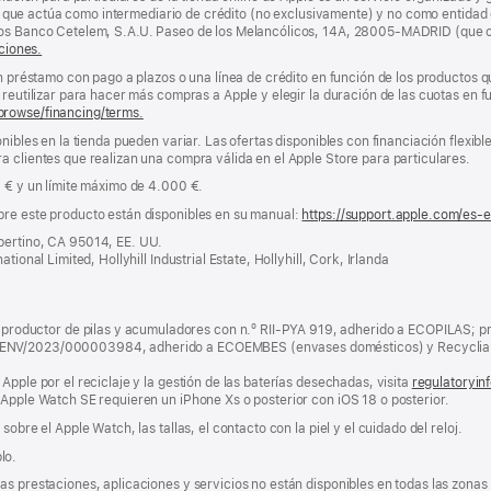
nda, que actúa como intermediario de crédito (no exclusivamente) y no como entidad 
los Banco Cetelem, S.A.U. Paseo de los Melancólicos, 14A, 28005-MADRID (que o
ciones.
un préstamo con pago a plazos o una línea de crédito en función de los productos 
reutilizar para hacer más compras a Apple y elegir la duración de las cuotas en fun
browse/financing/terms.
nibles en la tienda pueden variar. Las ofertas disponibles con financiación flexibl
a clientes que realizan una compra válida en el Apple Store para particulares.
0 € y un límite máximo de 4.000 €.
bre este producto están disponibles en su manual:
https://support.apple.com/es-
pertino, CA 95014, EE. UU.
tional Limited, Hollyhill Industrial Estate, Hollyhill, Cork, Irlanda
ductor de pilas y acumuladores con n.º RII-PYA 919, adherido a ECOPILAS; pr
 ENV/2023/000003984, adherido a ECOEMBES (envases domésticos) y Recyclia 
Apple por el reciclaje y la gestión de las baterías desechadas, visita
regulatoryin
 Apple Watch SE requieren un iPhone Xs o posterior con iOS 18 o posterior.
obre el Apple Watch, las tallas, el contacto con la piel y el cuidado del reloj.
lo.
s prestaciones, aplicaciones y servicios no están disponibles en todas las zonas g