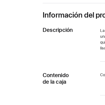
ventana
nueva)
Información del p
Descripción
La
un
qu
li
Contenido
Co
de la caja