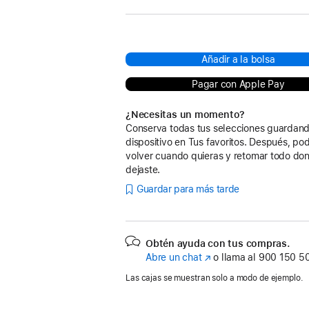
Añadir a la bolsa
Pagar con Apple Pay
¿Necesitas un momento?
Conserva todas tus selecciones guardand
dispositivo en Tus favoritos. Después, po
volver cuando quieras y retomar todo don
dejaste.
Guardar para más tarde
Obtén ayuda con tus compras.
Abre un chat
(Se
o llama al
900 150 5
abre
Las cajas se muestran solo a modo de ejemplo.
en
una