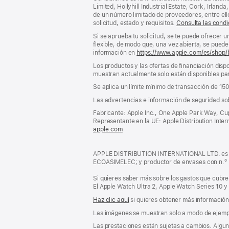
pie
pie
Limited, Hollyhill Industrial Estate, Cork, Irla
de un número limitado de proveedores, entre el
de
solicitud, estado y requisitos.
Consulta las condi
página
Si se aprueba tu solicitud, se te puede ofrecer 
flexible, de modo que, una vez abierta, se puede 
información en
https://www.apple.com/es/shop/
Los productos y las ofertas de financiación dispo
muestran actualmente solo están disponibles par
Se aplica un límite mínimo de transacción de 15
Las advertencias e información de seguridad so
Fabricante: Apple Inc., One Apple Park Way, Cu
Representante en la UE: Apple Distribution Interna
apple.com
(se
abre
en
APPLE DISTRIBUTION INTERNATIONAL LTD. es pro
una
ECOASIMELEC; y productor de envases con n.º
ventana
nueva)
Si quieres saber más sobre los gastos que cubre 
El Apple Watch Ultra 2, Apple Watch Series 10 y
Haz clic aquí
si quieres obtener más información s
Las imágenes se muestran solo a modo de ejemp
Las prestaciones están sujetas a cambios. Alguna