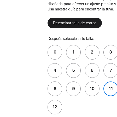
diseñada para ofrecer un ajuste preciso 
Usa nuestra guía para encontrar la tuya.
Determinar talla de correa
Después selecciona tu talla:
0
1
2
3
4
5
6
7
8
9
10
11
12