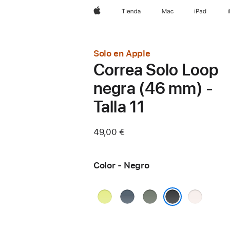
Apple
Tienda
Mac
iPad
Solo en Apple
Correa Solo Loop
negra (46 mm) -
Talla 11
49,00 €
Color - Negro
Amarillo
Azul
Gris
Rosa
neón
náutico
verdoso
rubor
Negro