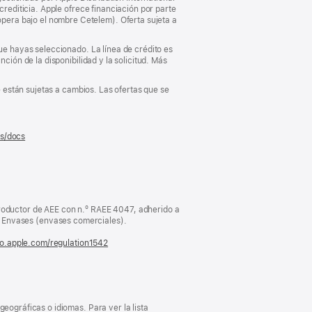
crediticia. Apple ofrece financiación por parte
pera bajo el nombre Cetelem). Oferta sujeta a
que hayas seleccionado. La línea de crédito es
ción de la disponibilidad y la solicitud. Más
e están sujetas a cambios. Las ofertas que se
es/docs
(se
abre
en
una
ventana
nueva)
oductor de AEE con n.º RAEE 4047, adherido a
Envases (envases comerciales).
fo.apple.com/regulation1542
(se
abre
en
una
ventana
nueva)
eográficas o idiomas. Para ver la lista