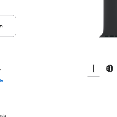
m
e
de
está