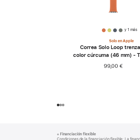
y 1 más
Solo en Apple
Correa Solo Loop trenz
color cúrcuma (46 mm) - T
99,00 €
Nota
Notas
※
Financiación flexible
al
a
Condiciones de la financiación flexible: La finan