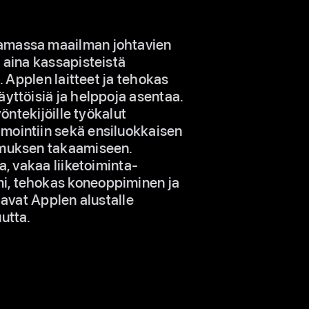
amassa maailman johtavien
 aina kassapisteistä
n. Applen laitteet ja tehokas
äyttöisiä ja helppoja asentaa.
yöntekijöille työkalut
mointiin sekä ensiluokkaisen
emuksen takaamiseen.
va, vakaa liiketoiminta­
, tehokas koneoppiminen ja
tavat Applen alustalle
utta.