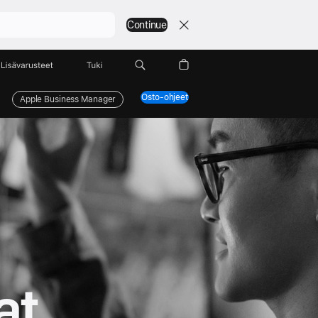
Continue
Lisävarusteet
Tuki
Osto-ohjeet
Apple Business Manager
at