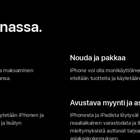
nnassa.
Nouda ja pakkaa
lla maksaminen
iPhone voi olla monikäyttöinen
ansa.
etsitään tuotteita ja käytetään
Avustava myynti ja a
ytetään iPhonen ja
iPhonesta ja iPadista löytyvät 
ja lisätyn
reaali­aikainen varastodata ja 
mieltymyksistä auttavat tarj
asiakas­kokemuksen.