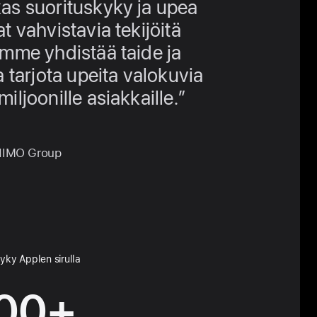
as suorituskyky ja upea
t vahvistavia tekijöitä
amme yhdistää taide ja
a tarjota upeita valokuvia
iljoonille asiakkaille.
 HIMO Group
kyky
Applen sirulla
00
+