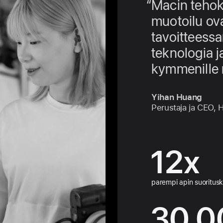
Macin tehok
muotoilu ova
tavoitteess
teknologia j
kymmenille m
Yihan Huang
Perustaja ja CEO,
12
x
parempi apin suoritus
30 0