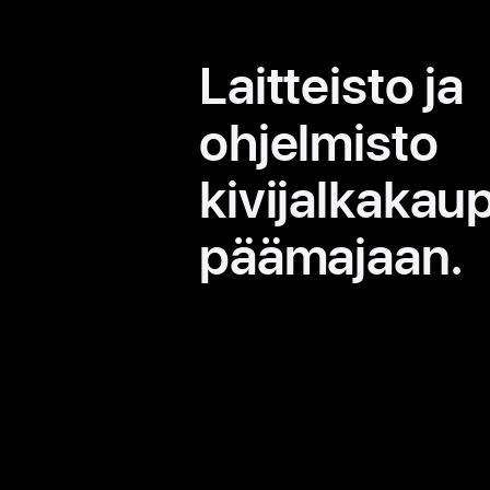
Laitteisto ja
ohjelmisto
kivijalkakau
päämajaan.