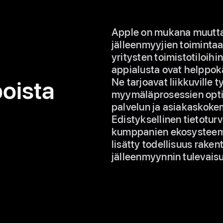
Apple on mukana muutt
jälleenmyyjien toimintaa
yritysten toimistotiloihi
appialusta ovat helppo­k
Ne tarjoavat liikkuville t
poista
myymälä­prosessien opti
palvelun ja asiakas­kok
Edistyk­sellinen tietotur
kumppanien ekosysteemi
lisätty todellisuus raken
jälleenmyynnin tulevaisu