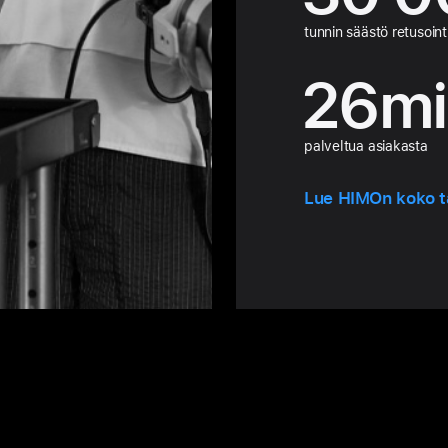
tunnin säästö retusoin
26
mi
palveltua asiakasta
Lue HIMOn koko t