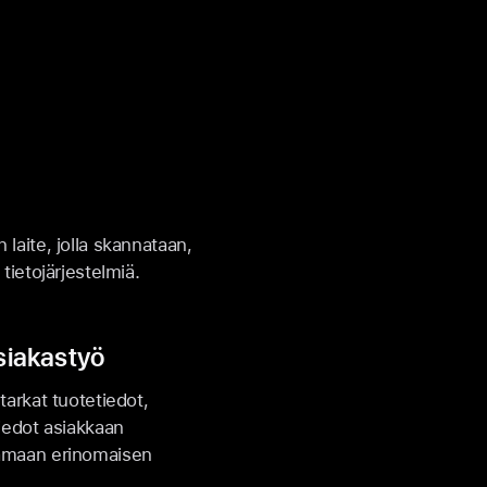
 laite, jolla skannataan,
 tietojärjestelmiä.
siakastyö
tarkat tuotetiedot,
tiedot asiakkaan
oamaan erinomaisen