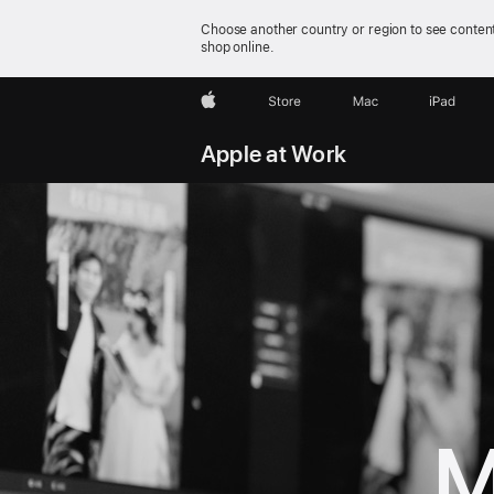
Choose another country or region to see content
shop online.
Apple
Store
Mac
iPad
Apple at Work
M