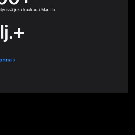
tityössä
joka kuukausi Macilla
lj.+
arina