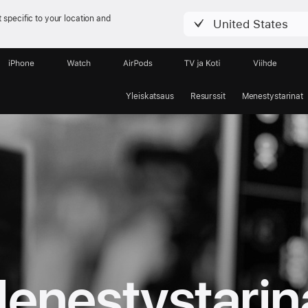
 specific to your location and
United States
iPhone
Watch
AirPods
TV ja Koti
Viihde
Yleiskatsaus
Resurssit
Menestys­tarinat
enestys­tarin