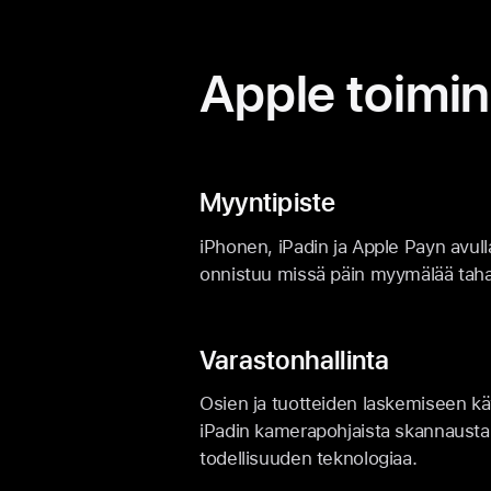
Apple toimi
Myyntipiste
iPhonen, iPadin ja Apple Payn avu
onnistuu missä päin myymälää tah
Varastonhallinta
Osien ja tuotteiden laskemiseen kä
iPadin kamerapohjaista skannausta 
todellisuuden tekno­logiaa.