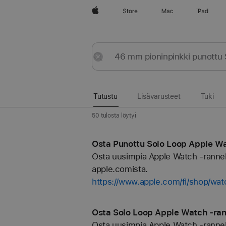
Apple
Store
Mac
iPad
Tutustu
Lähetä
Nollaa
Tutustu
Lisävarusteet
Tuki
50 tulosta löytyi
Osta Punottu Solo Loop Apple Wat
Osta uusimpia Apple Watch -rannekkei
apple.comista.
https://www.apple.com/fi/shop/wat
Osta Solo Loop Apple Watch ‑rann
Osta uusimpia Apple Watch -rannekkei