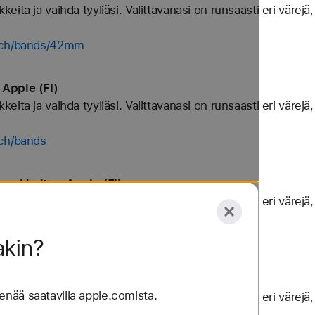
ta ja vaihda tyyliäsi. Valittavanasi on runsaasti eri värejä, 
atch/bands/42mm
Apple (FI)
ta ja vaihda tyyliäsi. Valittavanasi on runsaasti eri värejä, 
tch/bands
nekkeita - Apple (FI)
ta ja vaihda tyyliäsi. Valittavanasi on runsaasti eri värejä, 
tch/bands/finewoven
akin?
ekkeita - Apple (FI)
 enää saatavilla apple.comista.
ta ja vaihda tyyliäsi. Valittavanasi on runsaasti eri värejä, 