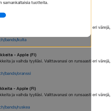
 samankaltaisia tuotteita.
ch/bands/keltainen
ita - Apple (FI)
ta ja vaihda tyyliäsi. Valittavanasi on runsaasti eri värejä, 
ch/bands/kulta
keita - Apple (FI)
ta ja vaihda tyyliäsi. Valittavanasi on runsaasti eri värejä, 
ch/bands/oranssi
keita - Apple (FI)
ta ja vaihda tyyliäsi. Valittavanasi on runsaasti eri värejä, 
tch/bands/ruskea