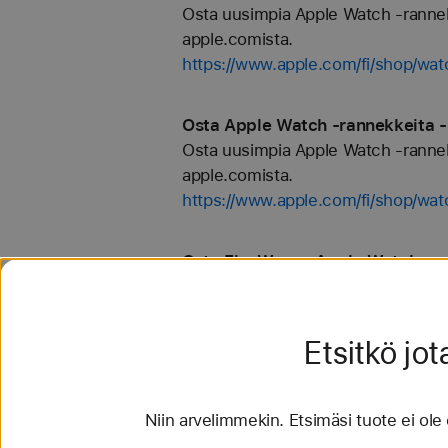
Osta uusimpia Apple Watch -rannekkei
apple.comista.
https://www.apple.com/fi/shop/w
Osta Apple Watch ‑rannekkeita - 
Osta uusimpia Apple Watch -rannekkei
apple.comista.
https://www.apple.com/fi/shop/wa
Osta FineWoven Apple Watch ‑ran
Osta uusimpia Apple Watch -rannekkei
apple.comista.
https://www.apple.com/fi/shop/wa
Etsitkö jot
Osta Keltainen Apple Watch ‑rann
Niin arvelimmekin. Etsimäsi tuote ei ole
Osta uusimpia Apple Watch -rannekkei
apple.comista.