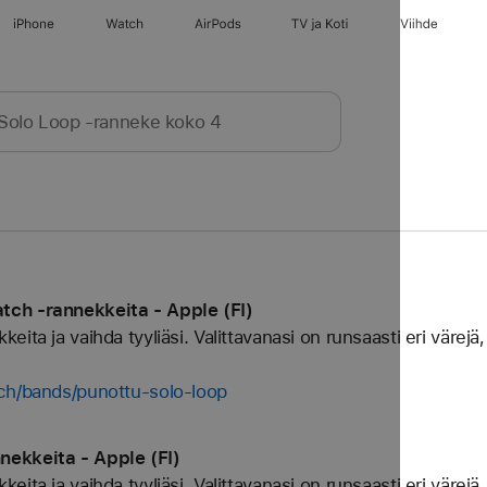
iPhone
Watch
AirPods
TV ja Koti
Viihde
ch ‑rannekkeita - Apple (FI)
ta ja vaihda tyyliäsi. Valittavanasi on runsaasti eri värejä, 
ch/bands/punottu-solo-loop
ekkeita - Apple (FI)
ta ja vaihda tyyliäsi. Valittavanasi on runsaasti eri värejä, 