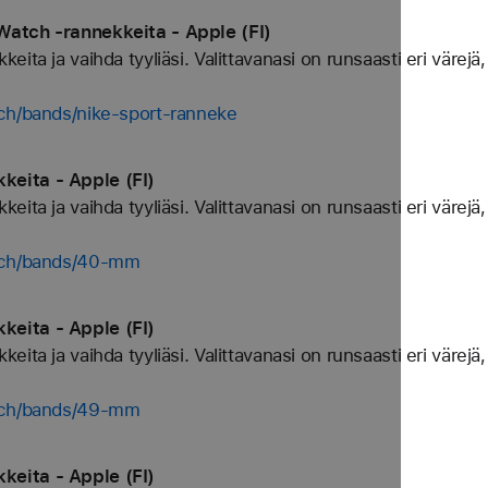
atch ‑rannekkeita - Apple (FI)
ta ja vaihda tyyliäsi. Valittavanasi on runsaasti eri värejä, 
ch/bands/nike-sport-ranneke
eita - Apple (FI)
ta ja vaihda tyyliäsi. Valittavanasi on runsaasti eri värejä, 
atch/bands/40-mm
eita - Apple (FI)
ta ja vaihda tyyliäsi. Valittavanasi on runsaasti eri värejä, 
atch/bands/49-mm
eita - Apple (FI)