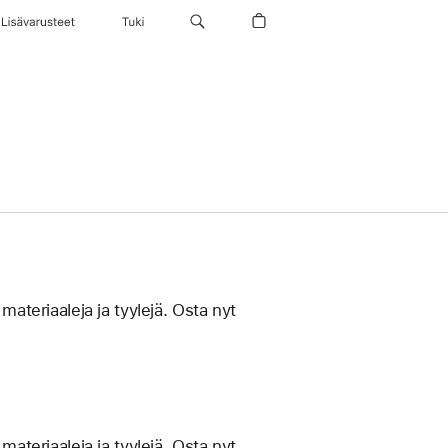
Lisävarusteet
Tuki
materiaaleja ja tyylejä. Osta nyt
materiaaleja ja tyylejä. Osta nyt