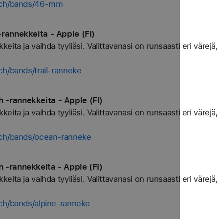
atch/bands/46-mm
rannekkeita - Apple (FI)
ta ja vaihda tyyliäsi. Valittavanasi on runsaasti eri värejä, 
ch/bands/trail-ranneke
‑rannekkeita - Apple (FI)
ta ja vaihda tyyliäsi. Valittavanasi on runsaasti eri värejä, 
tch/bands/ocean-ranneke
 ‑rannekkeita - Apple (FI)
ta ja vaihda tyyliäsi. Valittavanasi on runsaasti eri värejä, 
ch/bands/alpine-ranneke