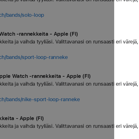
ch/bands/solo-loop
Watch ‑rannekkeita - Apple (FI)
ta ja vaihda tyyliäsi. Valittavanasi on runsaasti eri värejä, 
tch/bands/sport-loop-ranneke
pple Watch ‑rannekkeita - Apple (FI)
ta ja vaihda tyyliäsi. Valittavanasi on runsaasti eri värejä, 
ch/bands/nike-sport-loop-ranneke
eita - Apple (FI)
ta ja vaihda tyyliäsi. Valittavanasi on runsaasti eri värejä, 