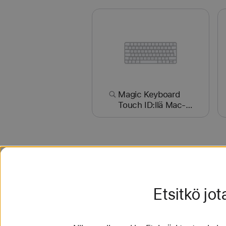
Magic Keyboard
Touch ID:llä Mac-
malleille, joissa on
Applen siru (USB–
C) - ruotsi
Muita hakuja
Photo Sherlock search by imag
Etsitkö jot
Tutustu appeihin ja muu