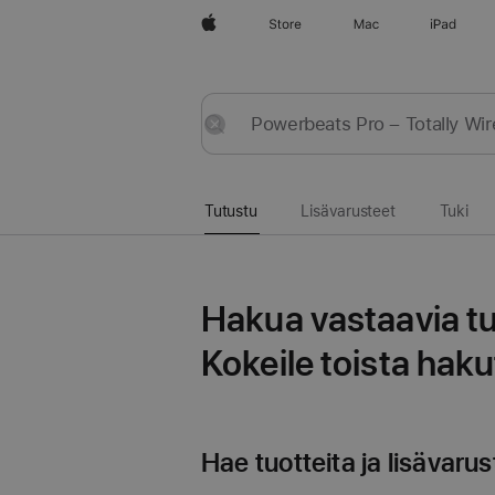
Apple
Store
Mac
iPad
Tutustu
Lähetä
Nollaa
Tutustu
Lisävarusteet
Tuki
Hakua vastaavia tul
Kokeile toista hak
Hae tuotteita ja lisävarus