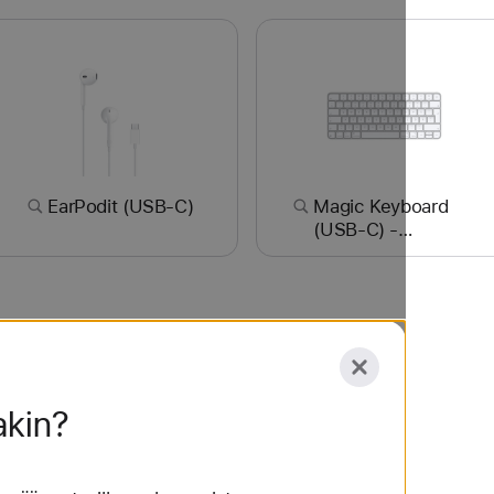
EarPodit (USB-C)
Magic Keyboard
(USB-C) -
suomi/ruotsi
e
Yle Areena
Membook
ChatGPT
akin?
hun