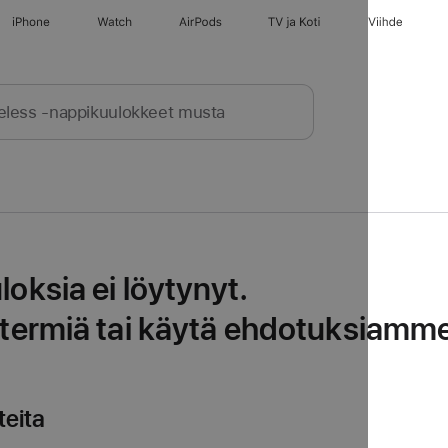
iPhone
Watch
AirPods
TV ja Koti
Viihde
oksia ei löytynyt.
utermiä tai käytä ehdotuksiamme
teita