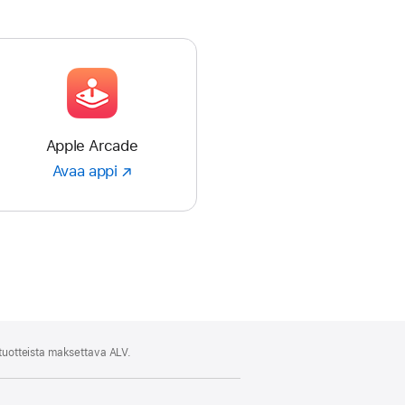
Apple Arcade
Avaa appi
Avaa
appi
:
Apple
Arcade
 tuotteista maksettava ALV.