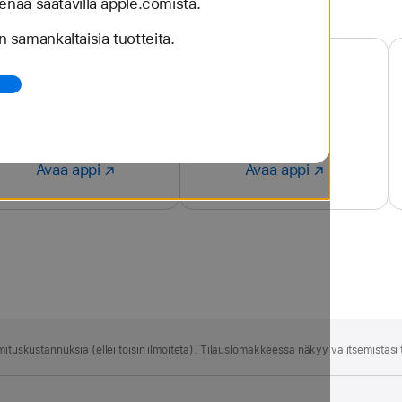
 enää saatavilla apple.comista.
 samankaltaisia tuotteita.
Apple TV
Apple Music
Avaa appi
Avaa
Avaa appi
Avaa
appi
appi
:
:
Apple
Apple
TV
Music
mitus­kustannuksia (ellei toisin ilmoiteta). Tilauslomakkeessa näkyy valitsemistasi