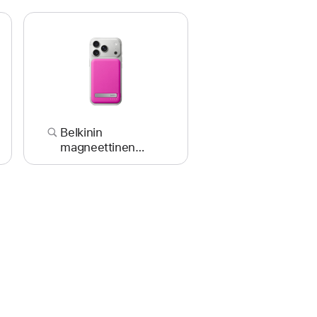
Belkinin
Belkin USB-C–
magneettinen
2,5 Gb Etherne
BoostCharge
‑sovitin
Pro 5K
‑varavirtalähde