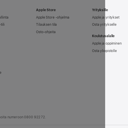
Apple Store
Yrityksille
llinta
Apple Store -ohjelma
Apple ja yritykset
tili
Tilauksen tila
Osta yritykselle
Osto-ohjeita
Koulutusalalle
Apple ja oppiminen
Osta yliopistolle
e
i soita numeroon
0800 922 72
.