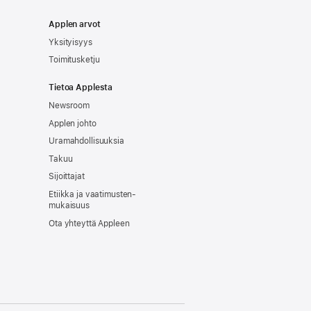
Applen arvot
Yksityisyys
Toimitusketju
Tietoa Applesta
Newsroom
Applen johto
Uramahdollisuuksia
Takuu
Sijoittajat
Etiikka ja vaatimusten­
mukaisuus
Ota yhteyttä Appleen