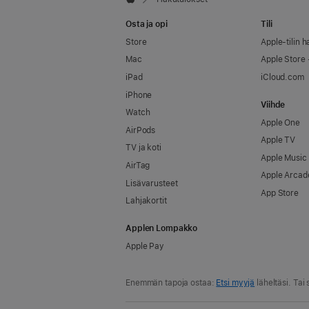
Apple
Osta ja opi
Tili
Store
Apple-tilin ha
Mac
Apple Store -
iPad
iCloud.com
iPhone
Viihde
Watch
Apple One
AirPods
Apple TV
TV ja koti
Apple Music
AirTag
Apple Arcad
Lisävarusteet
App Store
Lahjakortit
Applen Lompakko
Apple Pay
Enemmän tapoja ostaa:
Etsi myyjä
läheltäsi. Ta