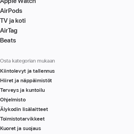
Apple Watch
AirPods
TV ja koti
AirTag
Beats
Osta kategorian mukaan
Kiintolevyt ja tallennus
Hiiret ja näppäimistöt
Terveys ja kuntoilu
Ohjelmisto
Älykodin lisä­laitteet
Toimistotarvikkeet
Kuoret ja suojaus