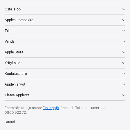
Osta ja opi
Applen Lompakko
Tili
Viihde
Apple Store
Yrityksille
Koulutusalalle
Applen arvot
Tietoa Applesta
Enemmän tapoja ostaa:
Etsi myyjä
läheltäsi. Tai soita numeroon
0800 922 72
.
Suomi