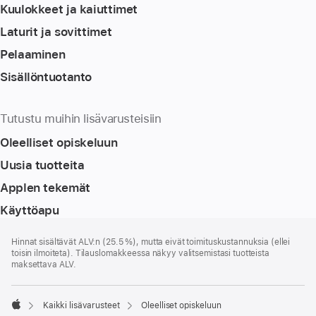
Kuulokkeet ja kaiuttimet
Laturit ja sovittimet
Pelaaminen
Sisällöntuotanto
Tutustu muihin lisävarusteisiin
Oleelliset opiskeluun
Uusia tuotteita
Applen tekemät
Käyttöapu
Alaviite
alaviitteet
Hinnat sisältävät ALV:n (25.5 %), mutta eivät toimitus­kustannuksia (ellei
toisin ilmoiteta). Tilauslomakkeessa näkyy valitsemistasi tuotteista
maksettava ALV.
Kaikki lisävarusteet
Oleelliset opiskeluun
Apple