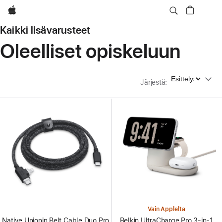
Apple
Kaikki lisävarusteet
Oleelliset opiskeluun
Järjestä
Järjestä
:
Vain Applelta
Native Unionin Belt Cable Duo Pro
Belkin UltraCharge Pro 3-in-1