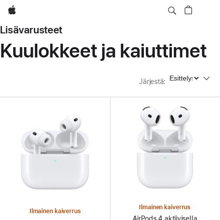
Apple
Lisävarusteet
Kuulokkeet ja kaiuttimet
Järjestä
Järjestä
:
Ilmainen kaiverrus
Ilmainen kaiverrus
AirPods 4 aktiivisella