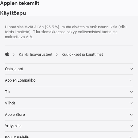
Applen tekemät
Käyttöapu
Alaviite
alaviitteet
Hinnat sisältävät ALV:n (25.5 %), mutta eivät toimitus­kustannuksia (ellei
toisin ilmoiteta). Tilauslomakkeessa näkyy valitsemistasi tuotteista
maksettava ALV.
Kaikki lisävarusteet
Kuulokkeet ja kaiuttimet
Apple
Osta ja opi
Applen Lompakko
Tili
Viihde
Apple Store
Yrityksille
Koulutusalalle