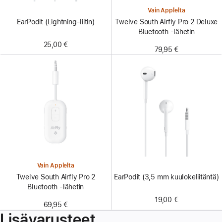
Vain Applelta
EarPodit (Lightning-liitin)
Twelve South Airfly Pro 2 Deluxe
Bluetooth ‑lähetin
25,00 €
79,95 €
Vain Applelta
EarPodit (3,5 mm kuuloke­liitäntä)
Twelve South Airfly Pro 2
Bluetooth ‑lähetin
19,00 €
69,95 €
Lisävarusteet