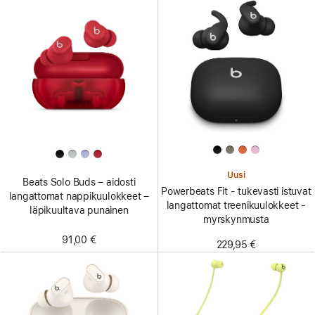
Uusi
Beats Solo Buds – aidosti
Powerbeats Fit - tukevasti istuvat
langattomat nappikuulokkeet –
langattomat treenikuulokkeet -
läpikuultava punainen
myrskynmusta
91,00 €
229,95 €