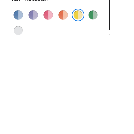
Sininen
Violetti
Pinkki
Oranssi
Vihreä
Keltainen
Hopea