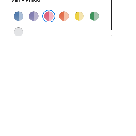
Väri - Pinkki
Sininen
Violetti
Oranssi
Keltainen
Vihreä
Pinkki
Hopea