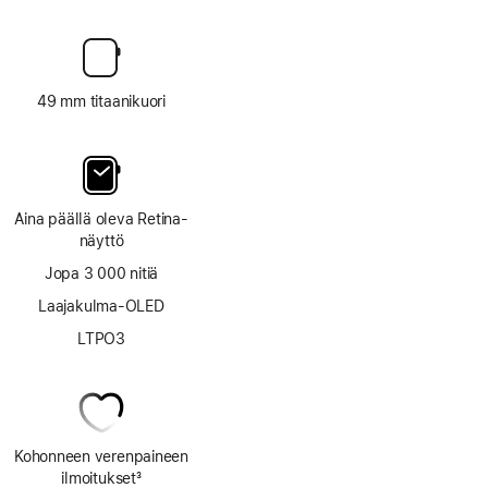
49 mm titaani­kuori
Aina päällä oleva Retina-
näyttö
Jopa 3 000 nitiä
Laajakulma-OLED
LTPO3
Kohonneen verenpaineen
ilmoitukset
3