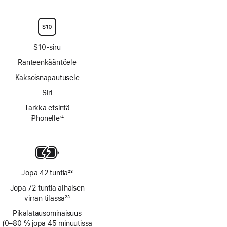
Alaviite
S10-siru
Ranteen­kääntö­ele
Kaksoisnapautusele
Siri
Tarkka etsintä
iPhonelle
14
Alaviite
Jopa 42 tuntia
23
Alaviite
Jopa 72 tuntia alhaisen
virran tilassa
23
Alaviite
Pikalatausominaisuus
(0–80 % jopa 45 minuutissa