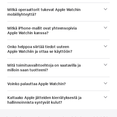
Mitkä operaattorit tukevat Apple Watchin
mobiiliyhteyttä?
Mitkä iPhone-mallit ovat yhteen­sopivia
Apple Watchin kanssa?
Onko helppoa siirtää tiedot uuteen
Apple Watchiin ja ottaa se käyttöön?
Mitä toimitus­vaihtoehtoja on saatavilla ja
milloin saan tuotteeni?
Voinko palauttaa Apple Watchin?
Kattaako Apple jätteiden kierrätyksestä ja
hallinnoinnista syntyvät kulut?
Alaviite
alaviitteet