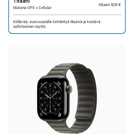
Titaani
Alkaen
829 €
Mukana GPS + Cellular
Kiiltävää, avaruusalalle kehitettyä titaania ja kestävä
safiirilasinen näyttö.
Valitse
väri: