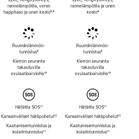
rannelämpötila, veren
rannelämpötila ja unen
happitaso ja unen kesto
8
6
kesto
8
,
Alaviite
Alaviite
Alaviite
Ruumiinlämmön­
Ruumiinlämmön­
tunnistus
9
tunnistus
9
Alaviite
Alaviite
Kierron seuranta
Kierron seuranta
takautuvilla
takautuvilla
ovulaatioarvioilla
10
ovulaatioarvioilla
10
Alaviite
Alaviite
Hätätila SOS
11
Hätätila SOS
11
Alaviite
Alaviite
Kansainväliset hätäpuhelut
12
Kansainväliset hätäpuhelut
12
Alaviite
Alaviite
Kaatumisen­tunnistus ja
Kaatumisen­tunnistus ja
kolarin­tunnistus
11
kolarin­tunnistus
11
Alaviite
Alaviite