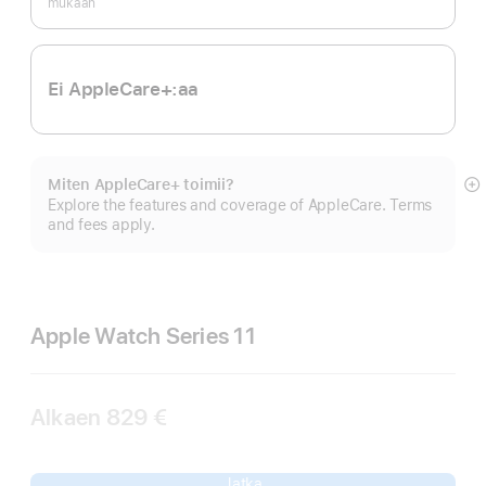
mukaan
Ei AppleCare+:aa
Miten AppleCare+ toimii?
N
Explore the features and coverage of AppleCare. Terms
li
and fees apply.
Apple Watch Series 11
Alkaen
829 €
Jatka