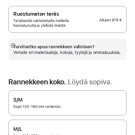
Ruostumaton teräs
Alkaen
879 €
Teräksestä valmistetuilla malleilla
hienostunutta ja ylellistä ilmettä.
Tarvitsetko apua rannekkeen valintaan?
Näytä
Vertaile eri materiaaleja, kokoja, tyylejä ja ominaisuuksia.
lisää
Rannekkeen koko.
Löydä sopiva.
S/M
Sopii 130–160 mm ranteisiin.
M/L