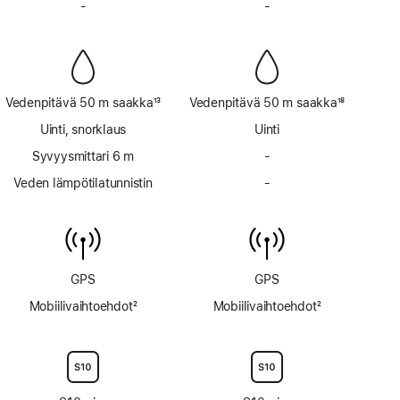
-
Ei
-
Ei
sireeniä
sireeniä
Vedenpitävä 50 m saakka
13
Vedenpitävä 50 m saakka
18
Alaviite
Alaviite
Uinti, snorklaus
Uinti
Syvyysmittari 6 m
-
Ei
syvyysmittaria
Veden lämpötilatunnistin
-
Ei
6 m
veden
saakka
lämpötilatunnistinta
GPS
GPS
Mobiilivaihtoehdot
2
Mobiilivaihtoehdot
2
Alaviite
Alaviite