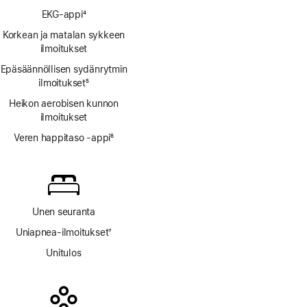
Alaviite
EKG-appi
4
Alaviite
Korkean ja matalan sykkeen
ilmoitukset
Epäsäännöllisen sydänrytmin
ilmoitukset
5
Alaviite
Heikon aerobisen kunnon
ilmoitukset
Veren happitaso ‑appi
6
Alaviite
Unen seuranta
Uniapnea-ilmoitukset
7
Alaviite
Unitulos