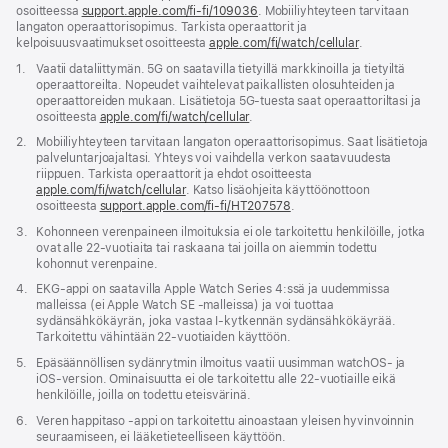
osoitteessa
support.apple.com/fi-fi/109036
(Avautuu
. Mobiiliyhteyteen tarvitaan
langaton operaattorisopimus. Tarkista operaattorit ja
uuteen
kelpoisuusvaatimukset osoitteesta
apple.com/fi/watch/cellular
ikkunaan)
.
Alaviite
1.
Vaatii data­liittymän. 5G on saatavilla tietyillä markkinoilla ja tietyiltä
operaattoreilta. Nopeudet vaihtelevat paikallisten olo­suhteiden ja
operaattoreiden mukaan. Lisä­tietoja 5G-tuesta saat operaattoriltasi ja
osoitteesta
apple.com/fi/watch/cellular
.
Alaviite
2.
Mobiiliyhteyteen tarvitaan langaton operaattorisopimus. Saat lisätietoja
palveluntarjoajaltasi. Yhteys voi vaihdella verkon saatavuudesta
riippuen. Tarkista operaattorit ja ehdot osoitteesta
apple.com/fi/watch/cellular
. Katso lisäohjeita käyttöön­ottoon
osoitteesta
support.apple.com/fi-fi/HT207578
(Avautuu
.
uuteen
Alaviite
3.
Kohonneen verenpaineen ilmoituksia ei ole tarkoitettu henkilöille, jotka
ikkunaan)
ovat alle 22-vuotiaita tai raskaana tai joilla on aiemmin todettu
kohonnut verenpaine.
Alaviite
4.
EKG-appi on saatavilla Apple Watch Series 4:ssä ja uudemmissa
malleissa (ei Apple Watch SE -malleissa) ja voi tuottaa
sydänsähkökäyrän, joka vastaa I-kytkennän sydänsähkökäyrää.
Tarkoitettu vähintään 22-vuotiaiden käyttöön.
Alaviite
5.
Epäsäännöllisen sydänrytmin ilmoitus vaatii uusimman watchOS‑ ja
iOS-version. Ominaisuutta ei ole tarkoitettu alle 22-vuotiaille eikä
henkilöille, joilla on todettu eteisvärinä.
Alaviite
6.
Veren happi­taso ‑appi on tarkoitettu ainoastaan yleisen hyvin­voinnin
seuraamiseen, ei lääke­tieteelliseen käyttöön.