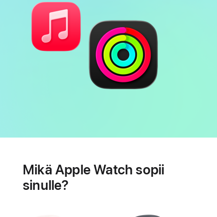
Akku
Sydämen
terveysominaisuudet
Mikä Apple Watch sopii
sinulle?