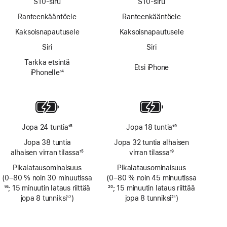
S10-siru
S10-siru
Ranteen­kääntö­ele
Ranteen­kääntö­ele
Kaksoisnapautusele
Kaksoisnapautusele
Siri
Siri
Tarkka etsintä
Etsi iPhone
iPhonelle
14
Alaviite
Jopa 24 tuntia
15
Jopa 18 tuntia
19
Alaviite
Alaviite
Jopa 38 tuntia
Jopa 32 tuntia alhaisen
alhaisen virran tilassa
15
virran tilassa
19
Alaviite
Alaviite
Pikalatausominaisuus
Pikalatausominaisuus
(0–80 % noin 30 minuutissa
(0–80 % noin 45 minuutissa
Alaviite
16
; 15 minuutin lataus riittää
Alaviite
20
; 15 minuutin lataus riittää
jopa 8 tunniksi
17
)
jopa 8 tunniksi
21
)
Alaviite
Alaviite