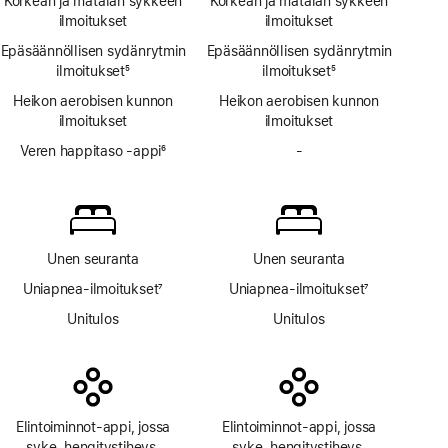
Korkean ja matalan sykkeen
Korkean ja matalan sykkeen
appia
ilmoitukset
ilmoitukset
Epäsäännöllisen sydänrytmin
Epäsäännöllisen sydänrytmin
ilmoitukset
5
ilmoitukset
5
Alaviite
Alaviite
Heikon aerobisen kunnon
Heikon aerobisen kunnon
ilmoitukset
ilmoitukset
Veren happitaso ‑appi
6
-
Ei
Alaviite
Veren
happitaso
‑appia
Unen seuranta
Unen seuranta
Uniapnea-ilmoitukset
7
Uniapnea-ilmoitukset
7
Alaviite
Alaviite
Unitulos
Unitulos
Elintoiminnot-appi, jossa
Elintoiminnot-appi, jossa
syke, hengitys­tiheys,
syke, hengitys­tiheys,