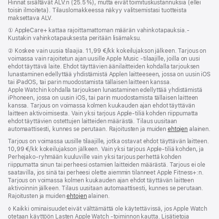
Hinnat sisältävät ALV:n (25.5 %), mutta eivät toimitus­kustannuksia (ellei
toisin ilmoiteta). Tilauslomakkeessa näkyy valitsemistasi tuotteista
maksettava ALV.
Alaviite
① AppleCare+ kattaa rajoittamattoman määrän vahinkotapauksia.­
Kustakin vahinko­tapauksesta peritään lisämaksu.
Alaviite
②
Koskee vain uusia tilaajia. 11,99 €/kk kokeilujakson jälkeen. Tarjous on
voimassa vain rajoitetun ajan uusille Apple Music ‑tilaajille, joilla on uusi
ehdot täyttävä laite. Ehdot täyttävien äänilaitteiden kohdalla tarjouksen
lunastaminen edellyttää yhdistämistä Applen laitteeseen, jossa on uusin iOS
tai iPadOS, tai parin muodostamista tällaisen laitteen kanssa.
Apple Watchin kohdalla tarjouksen lunastaminen edellyttää yhdistämistä
iPhoneen, jossa on uusin iOS, tai parin muodostamista tällaisen laitteen
kanssa. Tarjous on voimassa kolmen kuukauden ajan ehdot täyttävän
laitteen aktivoimisesta. Vain yksi tarjous Apple-tiliä kohden riippumatta
ehdot täyttävien ostettujen laitteiden määrästä. Tilaus uusitaan
automaattisesti, kunnes se perutaan. Rajoitusten ja muiden
ehtojen
alainen.
Tarjous on voimassa uusille tilaajille, jotka ostavat ehdot täyttävän laitteen.
10,99 €/kk kokeilujakson jälkeen. Vain yksi tarjous Apple-tiliä kohden, ja
Perhe­jako-ryhmään kuuluville vain yksi tarjous perhettä kohden
riippumatta sinun tai perheesi ostamien laitteiden määrästä. Tarjous ei ole
saatavilla, jos sinä tai perheesi olette aiemmin tilanneet Apple Fitness+:n.
Tarjous on voimassa kolmen kuukauden ajan ehdot täyttävän laitteen
aktivoinnin jälkeen. Tilaus uusitaan automaattisesti, kunnes se perutaan.
Rajoitusten ja muiden
ehtojen
alainen.
Alaviite
◊ Kaikki ominaisuudet eivät välttä­mättä ole käytettävissä, jos Apple Watch
otetaan käyttöön Lasten Apple Watch ‑toiminnon kautta. Lisätietoja