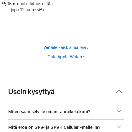
Alaviite
24
; 15 minuutin lataus riittää
jopa 12 tunniksi
25
)
Alaviite
Vertaile kaikkia malleja
Osta Apple Watch
Usein kysyttyä
Miten saan selville oman rannekekokoni?
Mitä eroa on GPS- ja GPS + Cellular ‑malleilla?