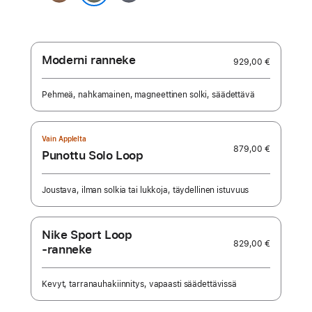
sininen
Salvianvihreä
Moderni ranneke
929,00 €
Pehmeä, nahkamainen, magneettinen solki, säädettävä
Vain Applelta
879,00 €
Punottu Solo Loop
Joustava, ilman solkia tai lukkoja, täydellinen istuvuus
Nike Sport Loop
829,00 €
‑ranneke
Kevyt, tarranauhakiinnitys, vapaasti säädettävissä