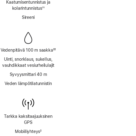
Kaatumisen­tunnistus ja
kolarin­tunnistus
11
Alaviite
Sireeni
Vedenpitävä 100 m saakka
22
Alaviite
Uinti, snorklaus, sukellus,
vauhdikkaat vesi­urheilu­lajit
Syvyysmittari 40 m
Veden lämpötilatunnistin
Tarkka kaksi­taajuuksinen
GPS
Mobiiliyhteys
2