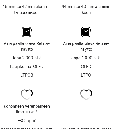
46 mm tai 42 mm alumiini-
44 mm tai 40 mm alumiini­
tai titaanikuori
kuori
Aina päällä oleva Retina-
Aina päällä oleva Retina-
näyttö
näyttö
Jopa 2 000 nitiä
Jopa 1 000 nitiä
Laajakulma-OLED
OLED
LTPO3
LTPO
Kohonneen verenpaineen
-
Ei
ilmoitukset
3
kohonneen
Alaviite
EKG-appi
4
-
verenpaineen
Ei
Alaviite
ilmoituksia
EKG-