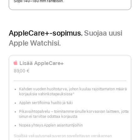
Sopii 140–180 mm ranteisiin.
AppleCare+-sopimus.
Suojaa uusi
Apple Watchisi.
Lisää AppleCare+
89,00 €
Kahden vuoden huolto­turva, johon kuuluu rajoittamaton määrä
korjauksia vahinkotapauksissa
①
Alaviite
Applen sertifioima huolto ja tuki
Pikavaihtopalvelu – toimitamme sinulle korvaavan laitteen, jotta
sinun ei tarvitse odottaa korjausta
Nopea yhteys Applen asiantuntijoihin
Sisältää vakuutusmaksuveron sovellettavan verokannan