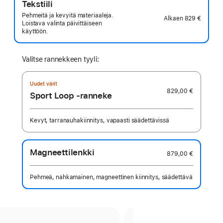
Tekstiili
Pehmeitä ja kevyitä materiaaleja.
Alkaen
829 €
Loistava valinta päivittäiseen
käyttöön.
Valitse rannekkeen tyyli:
Uudet värit
829,00 €
Sport Loop ‑ranneke
Kevyt, tarranauhakiinnitys, vapaasti säädettävissä
Magneetti­lenkki
879,00 €
Pehmeä, nahkamainen, magneettinen kiinnitys, säädettävä