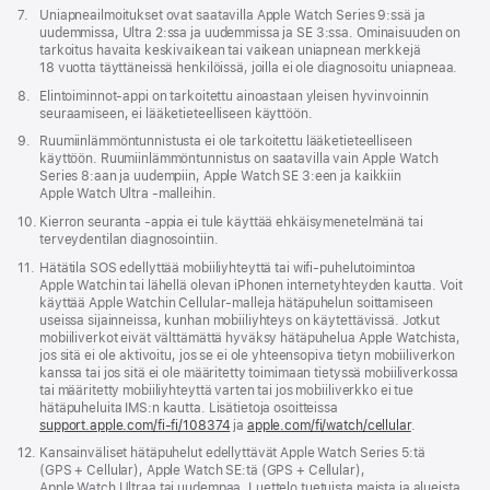
Alaviite
7.
Uniapneailmoitukset ovat saatavilla Apple Watch Series 9:ssä ja
uudemmissa, Ultra 2:ssa ja uudemmissa ja SE 3:ssa. Ominaisuuden on
tarkoitus havaita keskivaikean tai vaikean uniapnean merkkejä
18 vuotta täyttäneissä henkilöissä, joilla ei ole diagnosoitu uniapneaa.
Alaviite
8.
Elin­toiminnot-appi on tarkoitettu ainoastaan yleisen hyvinvoinnin
seuraamiseen, ei lääke­tieteelliseen käyttöön.
Alaviite
9.
Ruumiinlämmön­tunnistusta ei ole tarkoitettu lääke­tieteelliseen
käyttöön. Ruumiinlämmön­tunnistus on saatavilla vain Apple Watch
Series 8:aan ja uudempiin, Apple Watch SE 3:een ja kaikkiin
Apple Watch Ultra ‑malleihin.
Alaviite
10.
Kierron seuranta ‑appia ei tule käyttää ehkäisy­menetelmänä tai
terveydentilan diagnosointiin.
Alaviite
11.
Hätätila SOS edellyttää mobiiliyhteyttä tai wifi-puhelutoimintoa
Apple Watchin tai lähellä olevan iPhonen internetyhteyden kautta. Voit
käyttää Apple Watchin Cellular-malleja hätäpuhelun soittamiseen
useissa sijainneissa, kunhan mobiiliyhteys on käytettävissä. Jotkut
mobiiliverkot eivät välttämättä hyväksy hätäpuhelua Apple Watchista,
jos sitä ei ole aktivoitu, jos se ei ole yhteensopiva tietyn mobiiliverkon
kanssa tai jos sitä ei ole määritetty toimimaan tietyssä mobiiliverkossa
tai määritetty mobiiliyhteyttä varten tai jos mobiiliverkko ei tue
hätäpuheluita IMS:n kautta. Lisätietoja osoitteissa
support.apple.com/fi-fi/108374
(Avautuu
ja
apple.com/fi/watch/cellular
.
uuteen
Alaviite
12.
Kansainväliset hätäpuhelut edellyttävät Apple Watch Series 5:tä
ikkunaan)
(GPS + Cellular), Apple Watch SE:tä (GPS + Cellular),
Apple Watch Ultraa tai uudempaa. Luettelo tuetuista maista ja alueista