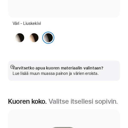
Väri - Liuske­kivi
Luonnon­­
Kulta
vaalea
Liuske­kivi
Tarvitsetko apua kuoren materiaalin valintaan?
Näytä
Lue lisää muun muassa painon ja värien eroista.
lisää
Kuoren koko.
Valitse itsellesi sopivin.