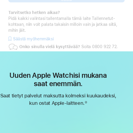
Tarvitsetko hetken aikaa?
Pidä kaikki valintasi tallentamalla tämä laite Tallennetut-
kohtaan, niin voit palata takaisin milloin vain ja jatkaa siitä,
mihin jäit.
Säästä myöhemmäksi
Onko sinulla vielä kysyttävää?
Soita 0800 922 72.
Uuden Apple Watchisi mukana
saat enemmän.
Saat tietyt palvelut maksutta kolmeksi kuukaudeksi,
kun ostat Apple-laitteen.
②
Alaviite