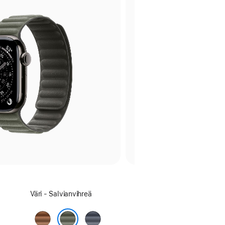
Valitse
Väri - Salvianvihreä
väri:
Karamelli
Laivaston­