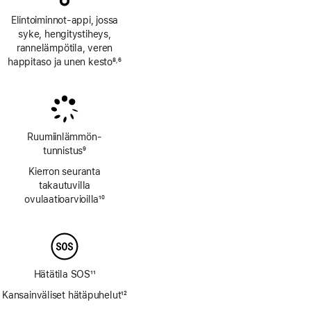
Elintoiminnot-appi, jossa
syke, hengitys­tiheys,
rannelämpötila, veren
happitaso ja unen kesto
8
6
,
Alaviite
Alaviite
Ruumiinlämmön­
tunnistus
9
Alaviite
Kierron seuranta
takautuvilla
ovulaatioarvioilla
10
Alaviite
Hätätila SOS
11
Alaviite
Kansainväliset hätäpuhelut
12
Alaviite