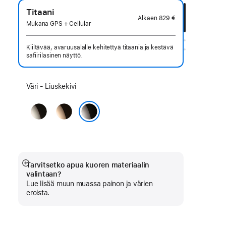
Titaani
Alkaen
829 €
Mukana GPS + Cellular
Kiiltävää, avaruusalalle kehitettyä titaania ja kestävä
safiirilasinen näyttö.
Valitse
Väri - Liuske­kivi
väri:
Luonnon­­
Kulta
vaalea
Liuske­kivi
Tarvitsetko apua kuoren materiaalin
Näytä
valintaan?
lisää
Lue lisää muun muassa painon ja värien
eroista.