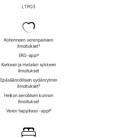
LTPO3
Kohonneen verenpaineen
ilmoitukset
3
Alaviite
EKG-appi
4
Alaviite
Korkean ja matalan sykkeen
ilmoitukset
Epäsäännöllisen sydänrytmin
ilmoitukset
5
Alaviite
Heikon aerobisen kunnon
ilmoitukset
Veren happitaso ‑appi
6
Alaviite