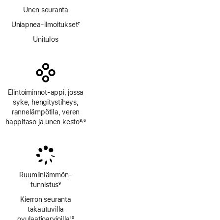
Unen seuranta
Uniapnea-ilmoitukset
7
Alaviite
Unitulos
Elintoiminnot-appi, jossa
syke, hengitys­tiheys,
rannelämpötila, veren
happitaso ja unen kesto
8
6
,
Alaviite
Alaviite
Ruumiinlämmön­
tunnistus
9
Alaviite
Kierron seuranta
takautuvilla
ovulaatioarvioilla
10