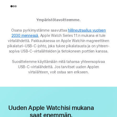
Ympäristötavoitteemme.
Osana pyrkimystämme saavuttaa
hiilineutraalius vuoteen
2030 mennessä
(Avautuu
, Apple Watch Series 11:n mukana ei tule
virta­lähdettä. Pakkauksessa on Apple Watchin magneettinen
uuteen
pika­laturi–USB-C-johto, joka tukee pika­latausta ja on yhteen­
ikkunaan)
sopiva USB-C-virta­lähteiden ja tieto­koneen porttien kanssa.
Suosittelemme käyttämään mitä tahansa yhteensopivaa
USB-C-virtalähdettä. Jos tarvitset uuden Applen
virtalähteen, voit ostaa sen erikseen.
Uuden Apple Watchisi mukana
saat enemmän.