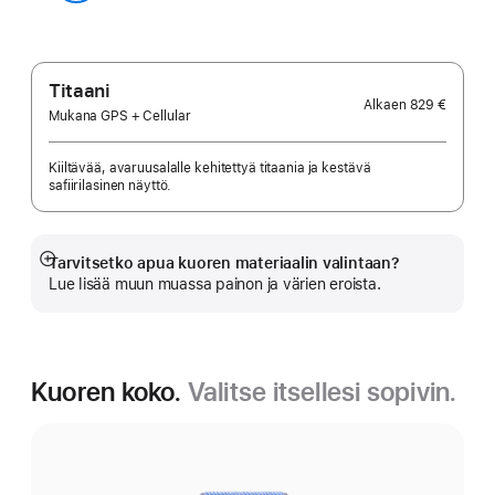
kulta
musta
Tähtiharmaa
Titaani
Alkaen
829 €
Mukana GPS + Cellular
Kiiltävää, avaruusalalle kehitettyä titaania ja kestävä
safiirilasinen näyttö.
Tarvitsetko apua kuoren materiaalin valintaan?
Näytä
Lue lisää muun muassa painon ja värien eroista.
lisää
Kuoren koko.
Valitse itsellesi sopivin.