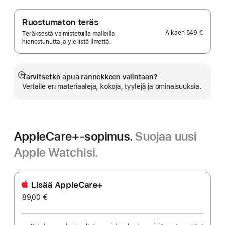
Ruostumaton teräs
Alkaen
549 €
Teräksestä valmistetuilla malleilla
hienostunutta ja ylellistä ilmettä.
Tarvitsetko apua rannekkeen valintaan?
Näytä
Vertaile eri materiaaleja, kokoja, tyylejä ja ominaisuuksia.
lisää
AppleCare+-sopimus.
Suojaa uusi
Apple Watchisi.
Lisää AppleCare+
89,00 €