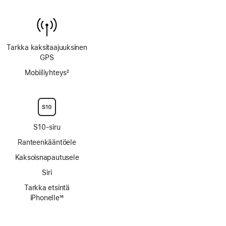
Tarkka kaksi­taajuuksinen
GPS
Mobiiliyhteys
2
Alaviite
S10-siru
Ranteen­kääntö­ele
Kaksoisnapautusele
Siri
Tarkka etsintä
iPhonelle
14
Alaviite