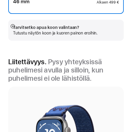
46 mm
Alkaen
499 €
Tarvitsetko apua koon valintaan?
Näytä
Tutustu näytön koon ja kuoren painon eroihin.
lisää
Liitettävyys.
Pysy yhteyksissä
puhelimesi avulla ja silloin, kun
puhelimesi ei ole lähistöllä.