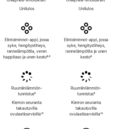
Alaviite
Alaviite
Unitulos
Unitulos
Elintoiminnot-appi, jossa
Elintoiminnot-appi, jossa
syke, hengitys­tiheys,
syke, hengitys­tiheys,
rannelämpötila, veren
rannelämpötila ja unen
happitaso ja unen kesto
8
6
kesto
8
,
Alaviite
Alaviite
Alaviite
Ruumiinlämmön­
Ruumiinlämmön­
tunnistus
9
tunnistus
9
Alaviite
Alaviite
Kierron seuranta
Kierron seuranta
takautuvilla
takautuvilla
ovulaatioarvioilla
10
ovulaatioarvioilla
10
Alaviite
Alaviite