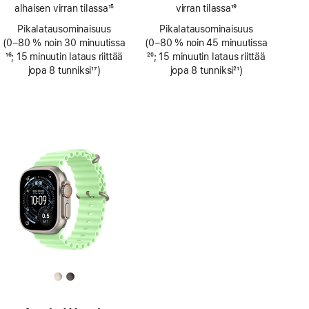
alhaisen virran tilassa
15
virran tilassa
19
Alaviite
Alaviite
Pikalatausominaisuus
Pikalatausominaisuus
(0–80 % noin 30 minuutissa
(0–80 % noin 45 minuutissa
Alaviite
16
; 15 minuutin lataus riittää
Alaviite
20
; 15 minuutin lataus riittää
jopa 8 tunniksi
17
)
jopa 8 tunniksi
21
)
Alaviite
Alaviite