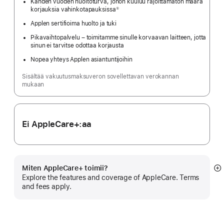
Kahden vuoden huolto­turva, johon kuuluu rajoittamaton määrä
korjauksia vahinkotapauksissa
①
Alaviite
Applen sertifioima huolto ja tuki
Pikavaihtopalvelu – toimitamme sinulle korvaavan laitteen, jotta
sinun ei tarvitse odottaa korjausta
Nopea yhteys Applen asiantuntijoihin
Sisältää vakuutusmaksuveron sovellettavan verokannan
mukaan
Ei AppleCare+:aa
Miten AppleCare+ toimii?
N
Explore the features and coverage of AppleCare. Terms
li
and fees apply.