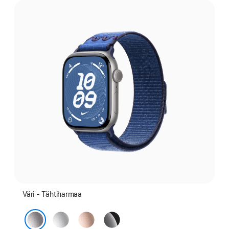
väri:
Väri - Tähtiharmaa
Hopea
Ruusu­­
Peili­