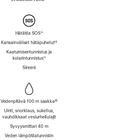
Alaviite
Hätätila SOS
11
Alaviite
Kansainväliset hätäpuhelut
12
Alaviite
Kaatumisen­tunnistus ja
kolarin­tunnistus
11
Alaviite
Sireeni
Vedenpitävä 100 m saakka
22
Alaviite
Uinti, snorklaus, sukellus,
vauhdikkaat vesi­urheilu­lajit
Syvyysmittari 40 m
Veden lämpötilatunnistin