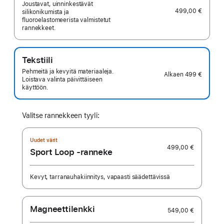
Joustavat, uinninkestävät
499,00 €
silikonikumista ja
fluoroelastomeerista valmistetut
rannekkeet.
Tekstiili
Pehmeitä ja kevyitä materiaaleja.
Alkaen
499 €
Loistava valinta päivittäiseen
käyttöön.
Valitse rannekkeen tyyli:
Uudet värit
499,00 €
Sport Loop ‑ranneke
Kevyt, tarranauhakiinnitys, vapaasti säädettävissä
Magneetti­lenkki
549,00 €