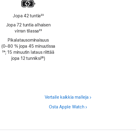
Jopa 42 tuntia
23
Alaviite
Jopa 72 tuntia alhaisen
virran tilassa
23
Alaviite
Pikalatausominaisuus
(0–80 % jopa 45 minuutissa
Alaviite
24
; 15 minuutin lataus riittää
jopa 12 tunniksi
25
)
Alaviite
Vertaile kaikkia malleja
Osta Apple Watch