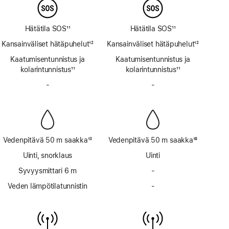
Hätätila SOS
11
Hätätila SOS
11
Alaviite
Alaviite
Kansainväliset hätäpuhelut
12
Kansainväliset hätäpuhelut
12
Alaviite
Alaviite
Kaatumisen­tunnistus ja
Kaatumisen­tunnistus ja
kolarin­tunnistus
11
kolarin­tunnistus
11
Alaviite
Alaviite
-
Ei
-
Ei
sireeniä
sireeniä
Vedenpitävä 50 m saakka
13
Vedenpitävä 50 m saakka
18
Alaviite
Alaviite
Uinti, snorklaus
Uinti
Syvyysmittari 6 m
-
Ei
syvyysmittaria
Veden lämpötilatunnistin
-
Ei
6 m
veden
saakka
lämpötilatunnistinta