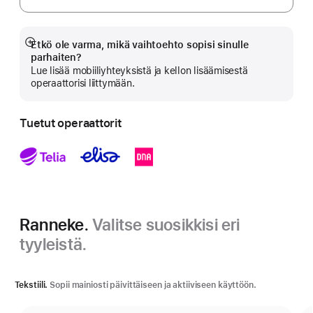
 Alaviite 
Etkö ole varma, mikä vaihtoehto sopisi sinulle
Näytä
parhaiten?
lisää
Lue lisää mobiiliyhteyksistä ja kellon lisäämisestä
operaattorisi liittymään.
Tuetut operaattorit
Ranneke.
Valitse suosikkisi eri
tyyleistä.
Tekstiili.
Sopii mainiosti päivittäiseen ja aktiiviseen käyttöön.