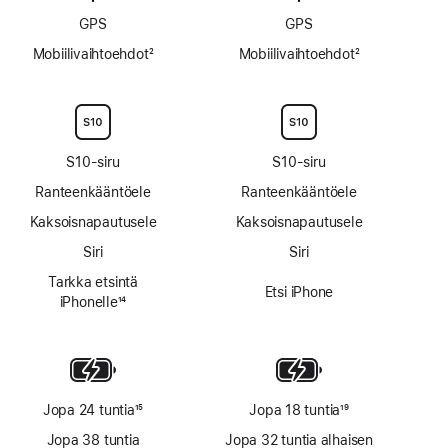
GPS
GPS
Mobiilivaihtoehdot
2
Mobiilivaihtoehdot
2
Alaviite
Alaviite
S10-siru
S10-siru
Ranteen­kääntö­ele
Ranteen­kääntö­ele
Kaksoisnapautusele
Kaksoisnapautusele
Siri
Siri
Tarkka etsintä
Etsi iPhone
iPhonelle
14
Alaviite
Jopa 24 tuntia
15
Jopa 18 tuntia
19
Alaviite
Alaviite
Jopa 38 tuntia
Jopa 32 tuntia alhaisen