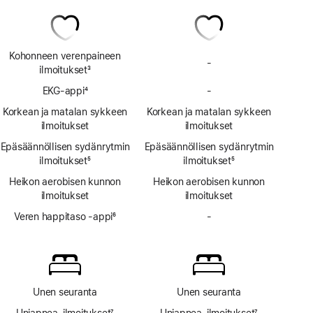
Kohonneen verenpaineen
-
Ei
ilmoitukset
3
kohonneen
Alaviite
EKG-appi
4
-
verenpaineen
Ei
Alaviite
ilmoituksia
EKG-
Korkean ja matalan sykkeen
Korkean ja matalan sykkeen
appia
ilmoitukset
ilmoitukset
Epäsäännöllisen sydänrytmin
Epäsäännöllisen sydänrytmin
ilmoitukset
5
ilmoitukset
5
Alaviite
Alaviite
Heikon aerobisen kunnon
Heikon aerobisen kunnon
ilmoitukset
ilmoitukset
Veren happitaso ‑appi
6
-
Ei
Alaviite
Veren
happitaso
‑appia
Unen seuranta
Unen seuranta
Uniapnea-ilmoitukset
7
Uniapnea-ilmoitukset
7