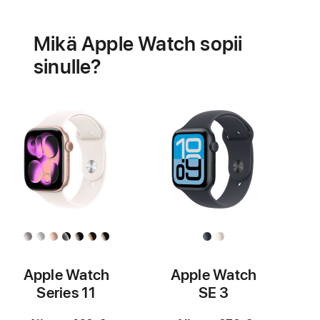
Akku
Sydämen
terveysominaisuudet
Mikä Apple Watch sopii
sinulle?
Apple Watch
Apple Watch
Series 11
SE 3